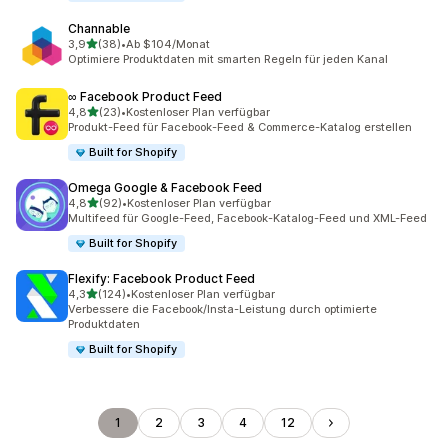
Channable
von 5 Sternen
3,9
(38)
•
Ab $104/Monat
38 Rezensionen insgesamt
Optimiere Produktdaten mit smarten Regeln für jeden Kanal
∞ Facebook Product Feed
von 5 Sternen
4,8
(23)
•
Kostenloser Plan verfügbar
23 Rezensionen insgesamt
Produkt-Feed für Facebook-Feed & Commerce-Katalog erstellen
Built for Shopify
Omega Google & Facebook Feed
von 5 Sternen
4,8
(92)
•
Kostenloser Plan verfügbar
92 Rezensionen insgesamt
Multifeed für Google-Feed, Facebook-Katalog-Feed und XML-Feed
Built for Shopify
Flexify: Facebook Product Feed
von 5 Sternen
4,3
(124)
•
Kostenloser Plan verfügbar
124 Rezensionen insgesamt
Verbessere die Facebook/Insta-Leistung durch optimierte
Produktdaten
Built for Shopify
1
2
3
4
12