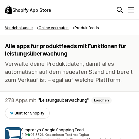
Shopify App Store
Vertriebskanäle
Online verkaufen
Produktfeeds
Alle apps für produktfeeds mit Funktionen für
leistungsüberwachung
Verwalte deine Produktdaten, damit alles
automatisch auf dem neuesten Stand und bereit
zum Verkauf ist – egal auf welche Plattform.
278 Apps mit
Leistungsüberwachung
Löschen
Built for Shopify
Simprosys Google Shopping Feed
von 5 Sternen
4,9
(4.352)
•
Kostenloser Test verfügbar
4352 Rezensionen insgesamt