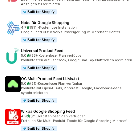
Anzeigen zu optimieren
Built for Shopify
Nabu für Google Shopping
von 5 Sternen
4,7
(511)
•
Kostenlose Installation
511 Rezensionen insgesamt
Google Feed KI zur Verkaufssteigerung im Merchant Center
Built for Shopify
Universal Product Feed
von 5 Sternen
5,0
(23)
•
Kostenloser Plan verfügbar
23 Rezensionen insgesamt
Produktdaten auf Facebook, Google und Top-Plattformen optimieren
Built for Shopify
OC Multi Product Feed LLMs.txt
von 5 Sternen
5,0
(21)
•
Kostenloser Plan verfügbar
21 Rezensionen insgesamt
Produkte mit OpenAI Ads, Pinterest, Google, Facebook-Feeds
synchronisieren
Built for Shopify
Wixpa Google Shopping Feed
von 5 Sternen
4,9
(213)
•
Kostenloser Plan verfügbar
213 Rezensionen insgesamt
Erstellen Sie Multi-Produkt-Feeds für Google Shopping Microsof
Built for Shopify