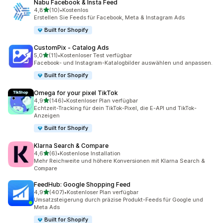
Nabu Facebook & Insta Feed
von 5 Sternen
4,8
(10)
•
Kostenlos
10 Rezensionen insgesamt
Erstellen Sie Feeds für Facebook, Meta & Instagram Ads
Built for Shopify
CustomPix ‑ Catalog Ads
von 5 Sternen
5,0
(11)
•
Kostenloser Test verfügbar
11 Rezensionen insgesamt
Facebook- und Instagram-Katalogbilder auswählen und anpassen.
Built for Shopify
Omega for your pixel TikTok
von 5 Sternen
4,9
(146)
•
Kostenloser Plan verfügbar
146 Rezensionen insgesamt
Echtzeit-Tracking für dein TikTok-Pixel, die E-API und TikTok-
Anzeigen
Built for Shopify
Klarna Search & Compare
von 5 Sternen
4,6
(6)
•
Kostenlose Installation
6 Rezensionen insgesamt
Mehr Reichweite und höhere Konversionen mit Klarna Search &
Compare
FeedHub: Google Shopping Feed
von 5 Sternen
4,9
(407)
•
Kostenloser Plan verfügbar
407 Rezensionen insgesamt
Umsatzsteigerung durch präzise Produkt-Feeds für Google und
Meta Ads
Built for Shopify