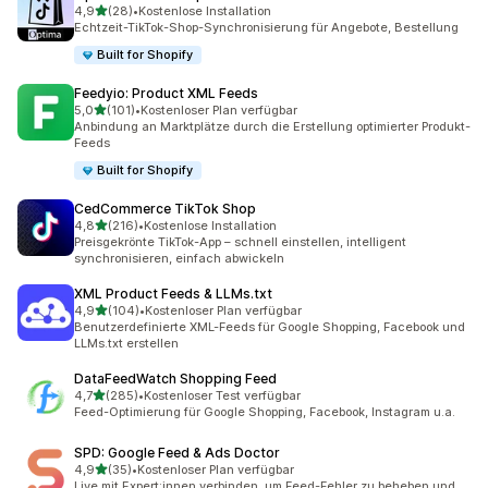
von 5 Sternen
4,9
(28)
•
Kostenlose Installation
28 Rezensionen insgesamt
Echtzeit-TikTok-Shop-Synchronisierung für Angebote, Bestellung
Built for Shopify
Feedyio: Product XML Feeds
von 5 Sternen
5,0
(101)
•
Kostenloser Plan verfügbar
101 Rezensionen insgesamt
Anbindung an Marktplätze durch die Erstellung optimierter Produkt-
Feeds
Built for Shopify
CedCommerce TikTok Shop
von 5 Sternen
4,8
(216)
•
Kostenlose Installation
216 Rezensionen insgesamt
Preisgekrönte TikTok-App – schnell einstellen, intelligent
synchronisieren, einfach abwickeln
XML Product Feeds & LLMs.txt
von 5 Sternen
4,9
(104)
•
Kostenloser Plan verfügbar
104 Rezensionen insgesamt
Benutzerdefinierte XML-Feeds für Google Shopping, Facebook und
LLMs.txt erstellen
DataFeedWatch Shopping Feed
von 5 Sternen
4,7
(285)
•
Kostenloser Test verfügbar
285 Rezensionen insgesamt
Feed-Optimierung für Google Shopping, Facebook, Instagram u.a.
SPD: Google Feed & Ads Doctor
von 5 Sternen
4,9
(35)
•
Kostenloser Plan verfügbar
35 Rezensionen insgesamt
Live mit Expert:innen verbinden, um Feed-Fehler zu beheben und