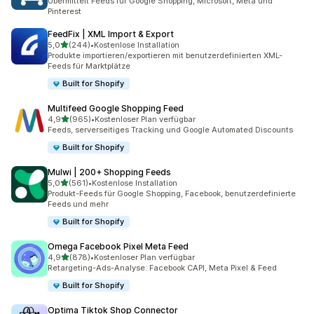
Übermittelt Feeds für Google Shopping, Microsoft, Meta und
Pinterest
FeedFix | XML Import & Export
von 5 Sternen
5,0
(244)
•
Kostenlose Installation
244 Rezensionen insgesamt
Produkte importieren/exportieren mit benutzerdefinierten XML-
Feeds für Marktplätze
Built for Shopify
Multifeed Google Shopping Feed
von 5 Sternen
4,9
(965)
•
Kostenloser Plan verfügbar
965 Rezensionen insgesamt
Feeds, serverseitiges Tracking und Google Automated Discounts
Built for Shopify
Mulwi | 200+ Shopping Feeds
von 5 Sternen
5,0
(561)
•
Kostenlose Installation
561 Rezensionen insgesamt
Produkt-Feeds für Google Shopping, Facebook, benutzerdefinierte
Feeds und mehr
Built for Shopify
Omega Facebook Pixel Meta Feed
von 5 Sternen
4,9
(878)
•
Kostenloser Plan verfügbar
878 Rezensionen insgesamt
Retargeting-Ads-Analyse: Facebook CAPI, Meta Pixel & Feed
Built for Shopify
Optima Tiktok Shop Connector