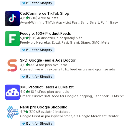
Built for Shopify
CedCommerce TikTok Shop
z 5 hvězd
4,8
(216)
•
Free to install
Celkový počet recenzí: 216
Award-Winning TikTok App – List Fast, Sync Smart, Fulfill Easy
Feedyio: 100+ Product Feeds
z 5 hvězd
5,0
(101)
•
K dispozici je bezplatný plán
Celkový počet recenzí: 101
Feedy pro Heureka, Zboží, Favi, Glami, Biano, GMC, Meta
Built for Shopify
SPD: Google Feed & Ads Doctor
z 5 hvězd
4,9
(35)
•
Free plan available
Celkový počet recenzí: 35
Connect live with experts to fix feed errors and optimize ads
Built for Shopify
XML Product Feeds & LLMs.txt
z 5 hvězd
4,9
(104)
•
Free plan available
Celkový počet recenzí: 104
Create custom XML feed for Google Shopping, Facebook, LLMs.txt
Nabu pro Google Shopping
z 5 hvězd
4,7
(510)
•
Bezplatná instalace
Celkový počet recenzí: 510
Google Feed AI pro zvýšení prodeje z Google Merchant Center
Built for Shopify