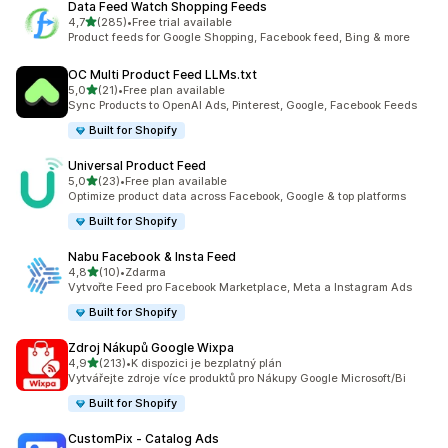
Data Feed Watch Shopping Feeds
z 5 hvězd
4,7
(285)
•
Free trial available
Celkový počet recenzí: 285
Product feeds for Google Shopping, Facebook feed, Bing & more
OC Multi Product Feed LLMs.txt
z 5 hvězd
5,0
(21)
•
Free plan available
Celkový počet recenzí: 21
Sync Products to OpenAI Ads, Pinterest, Google, Facebook Feeds
Built for Shopify
Universal Product Feed
z 5 hvězd
5,0
(23)
•
Free plan available
Celkový počet recenzí: 23
Optimize product data across Facebook, Google & top platforms
Built for Shopify
Nabu Facebook & Insta Feed
z 5 hvězd
4,8
(10)
•
Zdarma
Celkový počet recenzí: 10
Vytvořte Feed pro Facebook Marketplace, Meta a Instagram Ads
Built for Shopify
Zdroj Nákupů Google Wixpa
z 5 hvězd
4,9
(213)
•
K dispozici je bezplatný plán
Celkový počet recenzí: 213
Vytvářejte zdroje více produktů pro Nákupy Google Microsoft/Bi
Built for Shopify
CustomPix ‑ Catalog Ads