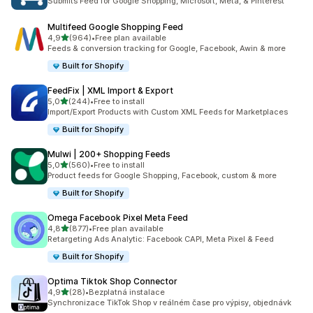
Submits Feed for Google Shopping, Microsoft, Meta, & Pinterest
Multifeed Google Shopping Feed
z 5 hvězd
4,9
(964)
•
Free plan available
Celkový počet recenzí: 964
Feeds & conversion tracking for Google, Facebook, Awin & more
Built for Shopify
FeedFix | XML Import & Export
z 5 hvězd
5,0
(244)
•
Free to install
Celkový počet recenzí: 244
Import/Export Products with Custom XML Feeds for Marketplaces
Built for Shopify
Mulwi | 200+ Shopping Feeds
z 5 hvězd
5,0
(560)
•
Free to install
Celkový počet recenzí: 560
Product feeds for Google Shopping, Facebook, custom & more
Built for Shopify
Omega Facebook Pixel Meta Feed
z 5 hvězd
4,8
(877)
•
Free plan available
Celkový počet recenzí: 877
Retargeting Ads Analytic: Facebook CAPI, Meta Pixel & Feed
Built for Shopify
Optima Tiktok Shop Connector
z 5 hvězd
4,9
(28)
•
Bezplatná instalace
Celkový počet recenzí: 28
Synchronizace TikTok Shop v reálném čase pro výpisy, objednávk