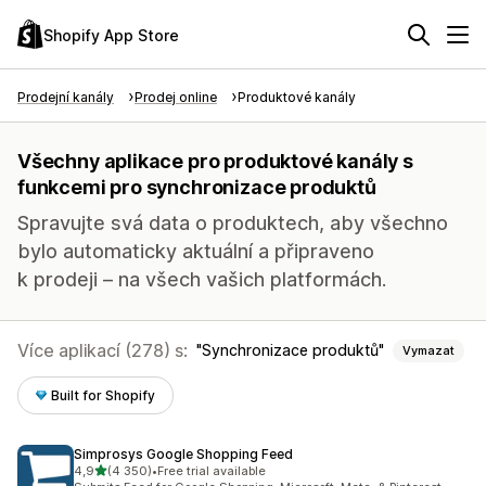
Shopify App Store
Prodejní kanály
Prodej online
Produktové kanály
Všechny aplikace pro produktové kanály s
funkcemi pro synchronizace produktů
Spravujte svá data o produktech, aby všechno
bylo automaticky aktuální a připraveno
k prodeji – na všech vašich platformách.
Více aplikací (278) s:
Synchronizace produktů
Vymazat
Built for Shopify
Simprosys Google Shopping Feed
z 5 hvězd
4,9
(4 350)
•
Free trial available
Celkový počet recenzí: 4350