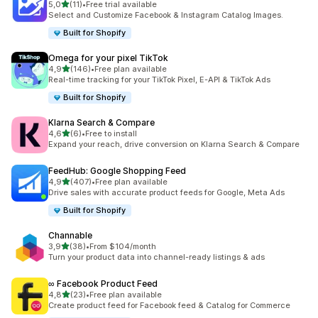
z 5 hvězd
5,0
(11)
•
Free trial available
Celkový počet recenzí: 11
Select and Customize Facebook & Instagram Catalog Images.
Built for Shopify
Omega for your pixel TikTok
z 5 hvězd
4,9
(146)
•
Free plan available
Celkový počet recenzí: 146
Real-time tracking for your TikTok Pixel, E-API & TikTok Ads
Built for Shopify
Klarna Search & Compare
z 5 hvězd
4,6
(6)
•
Free to install
Celkový počet recenzí: 6
Expand your reach, drive conversion on Klarna Search & Compare
FeedHub: Google Shopping Feed
z 5 hvězd
4,9
(407)
•
Free plan available
Celkový počet recenzí: 407
Drive sales with accurate product feeds for Google, Meta Ads
Built for Shopify
Channable
z 5 hvězd
3,9
(38)
•
From $104/month
Celkový počet recenzí: 38
Turn your product data into channel-ready listings & ads
∞ Facebook Product Feed
z 5 hvězd
4,8
(23)
•
Free plan available
Celkový počet recenzí: 23
Create product feed for Facebook feed & Catalog for Commerce