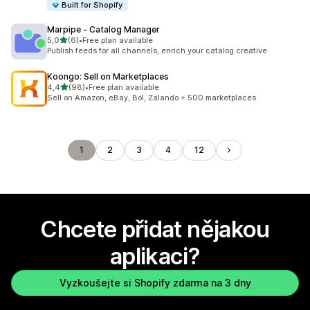
Built for Shopify
Marpipe ‑ Catalog Manager
z 5 hvězd
5,0
(6)
•
Free plan available
Celkový počet recenzí: 6
Publish feeds for all channels, enrich your catalog creative
Koongo: Sell on Marketplaces
z 5 hvězd
4,4
(98)
•
Free plan available
Celkový počet recenzí: 98
Sell on Amazon, eBay, Bol, Zalando + 500 marketplaces
1
2
3
4
12
Chcete přidat nějakou
aplikaci?
Vyzkoušejte si Shopify zdarma na 3 dny