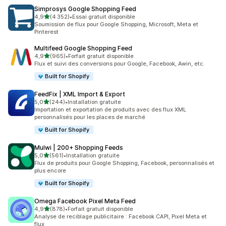
Simprosys Google Shopping Feed
étoile(s) sur 5
4,9
(4 352)
•
Essai gratuit disponible
4352 avis au total
Soumission de flux pour Google Shopping, Microsoft, Meta et
Pinterest
Multifeed Google Shopping Feed
étoile(s) sur 5
4,9
(965)
•
Forfait gratuit disponible
965 avis au total
Flux et suivi des conversions pour Google, Facebook, Awin, etc.
Built for Shopify
FeedFix | XML Import & Export
étoile(s) sur 5
5,0
(244)
•
Installation gratuite
244 avis au total
Importation et exportation de produits avec des flux XML
personnalisés pour les places de marché
Built for Shopify
Mulwi | 200+ Shopping Feeds
étoile(s) sur 5
5,0
(561)
•
Installation gratuite
561 avis au total
Flux de produits pour Google Shopping, Facebook, personnalisés et
plus encore
Built for Shopify
Omega Facebook Pixel Meta Feed
étoile(s) sur 5
4,9
(878)
•
Forfait gratuit disponible
878 avis au total
Analyse de reciblage publicitaire : Facebook CAPI, Pixel Meta et
flux