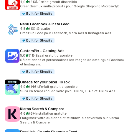
étoile(s) sur 5
4,9
(213)
•
Forfait gratuit disponible
213 avis au total
Créer des flux multi-produits pour Google Shopping Microsoft/B
Built for Shopify
Nabu Facebook & Insta Feed
étoile(s) sur 5
4,8
(10)
•
Gratuite
10 avis au total
Créez un Feed pour Facebook, Meta Ads & Instagram Ads
Built for Shopify
CustomPix ‑ Catalog Ads
étoile(s) sur 5
5,0
(11)
•
Essai gratuit disponible
11 avis au total
Sélectionnez et personnalisez les images de catalogue Facebook
et Instagram.
Built for Shopify
Omega for your pixel TikTok
étoile(s) sur 5
4,9
(146)
•
Forfait gratuit disponible
146 avis au total
Suivi en temps réel de votre pixel TikTok, E-API et TikTok Ads
Built for Shopify
Klarna Search & Compare
étoile(s) sur 5
4,6
(6)
•
Installation gratuite
6 avis au total
Élargissez votre audience et stimulez la conversion sur Klarna
Search & Compare
FeedHub: Google Shopping Feed