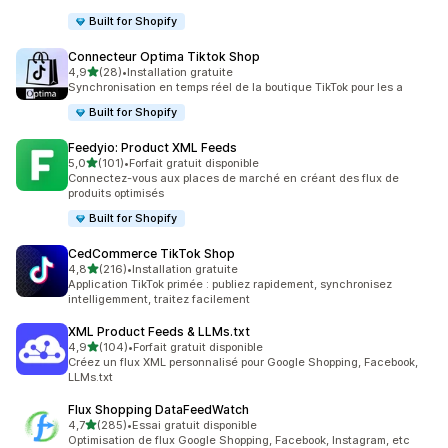
Built for Shopify
Connecteur Optima Tiktok Shop
étoile(s) sur 5
4,9
(28)
•
Installation gratuite
28 avis au total
Synchronisation en temps réel de la boutique TikTok pour les a
Built for Shopify
Feedyio: Product XML Feeds
étoile(s) sur 5
5,0
(101)
•
Forfait gratuit disponible
101 avis au total
Connectez-vous aux places de marché en créant des flux de
produits optimisés
Built for Shopify
CedCommerce TikTok Shop
étoile(s) sur 5
4,8
(216)
•
Installation gratuite
216 avis au total
Application TikTok primée : publiez rapidement, synchronisez
intelligemment, traitez facilement
XML Product Feeds & LLMs.txt
étoile(s) sur 5
4,9
(104)
•
Forfait gratuit disponible
104 avis au total
Créez un flux XML personnalisé pour Google Shopping, Facebook,
LLMs.txt
Flux Shopping DataFeedWatch
étoile(s) sur 5
4,7
(285)
•
Essai gratuit disponible
285 avis au total
Optimisation de flux Google Shopping, Facebook, Instagram, etc