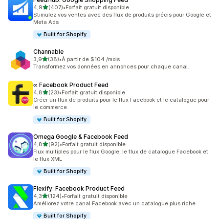
étoile(s) sur 5
4,9
(407)
•
Forfait gratuit disponible
407 avis au total
Stimulez vos ventes avec des flux de produits précis pour Google et
Meta Ads
Built for Shopify
Channable
étoile(s) sur 5
3,9
(38)
•
À partir de $104 /mois
38 avis au total
Transformez vos données en annonces pour chaque canal.
∞ Facebook Product Feed
étoile(s) sur 5
4,8
(23)
•
Forfait gratuit disponible
23 avis au total
Créer un flux de produits pour le flux Facebook et le catalogue pour
le commerce
Built for Shopify
Omega Google & Facebook Feed
étoile(s) sur 5
4,8
(92)
•
Forfait gratuit disponible
92 avis au total
Flux multiples pour le flux Google, le flux de catalogue Facebook et
le flux XML
Built for Shopify
Flexify: Facebook Product Feed
étoile(s) sur 5
4,3
(124)
•
Forfait gratuit disponible
124 avis au total
Améliorez votre canal Facebook avec un catalogue plus riche.
Built for Shopify