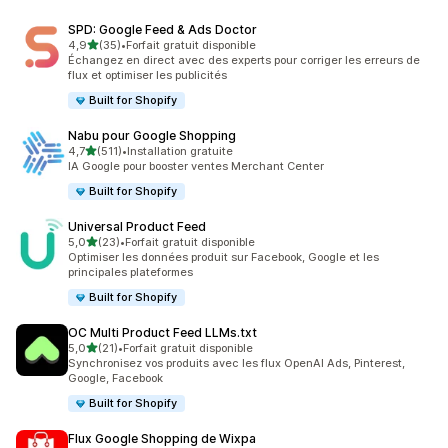
SPD: Google Feed & Ads Doctor
étoile(s) sur 5
4,9
(35)
•
Forfait gratuit disponible
35 avis au total
Échangez en direct avec des experts pour corriger les erreurs de
flux et optimiser les publicités
Built for Shopify
Nabu pour Google Shopping
étoile(s) sur 5
4,7
(511)
•
Installation gratuite
511 avis au total
IA Google pour booster ventes Merchant Center
Built for Shopify
Universal Product Feed
étoile(s) sur 5
5,0
(23)
•
Forfait gratuit disponible
23 avis au total
Optimiser les données produit sur Facebook, Google et les
principales plateformes
Built for Shopify
OC Multi Product Feed LLMs.txt
étoile(s) sur 5
5,0
(21)
•
Forfait gratuit disponible
21 avis au total
Synchronisez vos produits avec les flux OpenAI Ads, Pinterest,
Google, Facebook
Built for Shopify
Flux Google Shopping de Wixpa