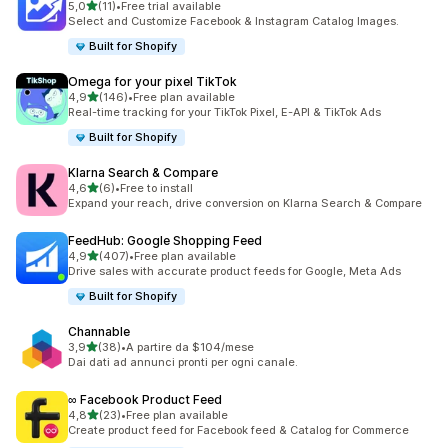
stelle su 5
5,0
(11)
•
Free trial available
11 recensioni totali
Select and Customize Facebook & Instagram Catalog Images.
Built for Shopify
Omega for your pixel TikTok
stelle su 5
4,9
(146)
•
Free plan available
146 recensioni totali
Real-time tracking for your TikTok Pixel, E-API & TikTok Ads
Built for Shopify
Klarna Search & Compare
stelle su 5
4,6
(6)
•
Free to install
6 recensioni totali
Expand your reach, drive conversion on Klarna Search & Compare
FeedHub: Google Shopping Feed
stelle su 5
4,9
(407)
•
Free plan available
407 recensioni totali
Drive sales with accurate product feeds for Google, Meta Ads
Built for Shopify
Channable
stelle su 5
3,9
(38)
•
A partire da $104/mese
38 recensioni totali
Dai dati ad annunci pronti per ogni canale.
∞ Facebook Product Feed
stelle su 5
4,8
(23)
•
Free plan available
23 recensioni totali
Create product feed for Facebook feed & Catalog for Commerce