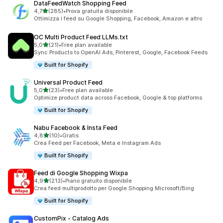
DataFeedWatch Shopping Feed
stelle su 5
4,7
(285)
•
Prova gratuita disponibile
285 recensioni totali
Ottimizza i feed su Google Shopping, Facebook, Amazon e altro
OC Multi Product Feed LLMs.txt
stelle su 5
5,0
(21)
•
Free plan available
21 recensioni totali
Sync Products to OpenAI Ads, Pinterest, Google, Facebook Feeds
Built for Shopify
Universal Product Feed
stelle su 5
5,0
(23)
•
Free plan available
23 recensioni totali
Optimize product data across Facebook, Google & top platforms
Built for Shopify
Nabu Facebook & Insta Feed
stelle su 5
4,8
(10)
•
Gratis
10 recensioni totali
Crea Feed per Facebook, Meta e Instagram Ads
Built for Shopify
Feed di Google Shopping Wixpa
stelle su 5
4,9
(213)
•
Piano gratuito disponibile
213 recensioni totali
Crea feed multiprodotto per Google Shopping Microsoft/Bing
Built for Shopify
CustomPix ‑ Catalog Ads