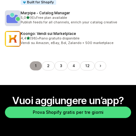
Built for Shopify
Marpipe ‑ Catalog Manager
stelle su 5
5,0
(6)
•
Free plan available
6 recensioni totali
Publish feeds for all channels, enrich your catalog creative
Koongo: Vendi sui Marketplace
stelle su 5
4,4
(98)
•
Piano gratuito disponibile
98 recensioni totali
Vendi su Amazon, eBay, Bol, Zalando + 500 marketplace
1
2
3
4
12
Vuoi aggiungere un’app?
Prova Shopify gratis per tre giorni