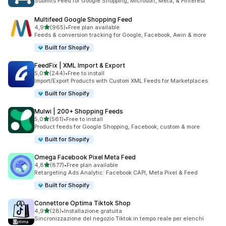
Submits Feed for Google Shopping, Microsoft, Meta, & Pinterest
Multifeed Google Shopping Feed
stelle su 5
4,9
(965)
•
Free plan available
965 recensioni totali
Feeds & conversion tracking for Google, Facebook, Awin & more
Built for Shopify
FeedFix | XML Import & Export
stelle su 5
5,0
(244)
•
Free to install
244 recensioni totali
Import/Export Products with Custom XML Feeds for Marketplaces
Built for Shopify
Mulwi | 200+ Shopping Feeds
stelle su 5
5,0
(561)
•
Free to install
561 recensioni totali
Product feeds for Google Shopping, Facebook, custom & more
Built for Shopify
Omega Facebook Pixel Meta Feed
stelle su 5
4,8
(877)
•
Free plan available
877 recensioni totali
Retargeting Ads Analytic: Facebook CAPI, Meta Pixel & Feed
Built for Shopify
Connettore Optima Tiktok Shop
stelle su 5
4,9
(28)
•
Installazione gratuita
28 recensioni totali
Sincronizzazione del negozio Tiktok in tempo reale per elenchi