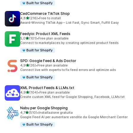
Built for Shopify
CedCommerce TikTok Shop
stelle su 5
4,8
(216)
•
Free to install
216 recensioni totali
Award-Winning TikTok App – List Fast, Sync Smart, Fulfill Easy
Feedyio: Product XML Feeds
stelle su 5
5,0
(101)
•
Free plan available
101 recensioni totali
Connect to marketplaces by creating optimized product feeds
Built for Shopify
SPD: Google Feed & Ads Doctor
stelle su 5
4,9
(35)
•
Free plan available
35 recensioni totali
Connect live with experts to fix feed errors and optimize ads
Built for Shopify
XML Product Feeds & LLMs.txt
stelle su 5
4,9
(104)
•
Free plan available
104 recensioni totali
Create custom XML feed for Google Shopping, Facebook, LLMs.txt
Nabu per Google Shopping
stelle su 5
4,7
(510)
•
Installazione gratuita
510 recensioni totali
Google Feed AI per aumentare vendite da Google Merchant Center
Built for Shopify