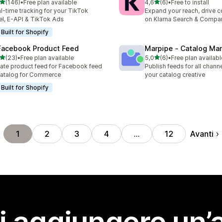
stelle su 5
stelle su 5
(146)
•
Free plan available
4,6
(6)
•
Free to install
 recensioni totali
6 recensioni totali
l-time tracking for your TikTok
Expand your reach, drive 
el, E-API & TikTok Ads
on Klarna Search & Compa
Built for Shopify
Facebook Product Feed
Marpipe ‑ Catalog Ma
stelle su 5
stelle su 5
(23)
•
Free plan available
5,0
(6)
•
Free plan availabl
recensioni totali
6 recensioni totali
ate product feed for Facebook feed
Publish feeds for all channe
atalog for Commerce
your catalog creative
Built for Shopify
Avanti
1
2
3
4
…
12