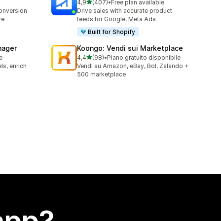
stelle su 5
4,9
(407)
•
Free plan available
407 recensioni totali
conversion
Drive sales with accurate product
re
feeds for Google, Meta Ads
Built for Shopify
nager
Koongo: Vendi sui Marketplace
stelle su 5
e
4,4
(98)
•
Piano gratuito disponibile
98 recensioni totali
ls, enrich
Vendi su Amazon, eBay, Bol, Zalando +
500 marketplace