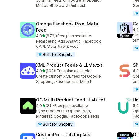
Submits Feed for Google Shopping,
Fee
Microsoft, Meta, & Pinterest
Goo
Omega Facebook Pixel Meta
Co
Feed
4,9
28 
Sin
stelle su 5
4,8
(876)
•
Free plan available
876 recensioni totali
tem
Retargeting Ads Analytic: Facebook
CAPI, Meta Pixel & Feed
Built for Shopify
XML Product Feeds & LLMs.txt
SP
stelle su 5
4,9
(102)
•
Free plan available
4,9
102 recensioni totali
35 
Create custom XML feed for Google
Con
Shopping, Facebook, LLMs.txt
err
OC Multi Product Feed LLMs.txt
Un
stelle su 5
5,0
(21)
•
Free plan available
5,0
21 recensioni totali
23 
Sync Products to OpenAI Ads,
Opt
Pinterest, Google, Facebook Feeds
Fac
Built for Shopify
CustomPix ‑ Catalog Ads
Om