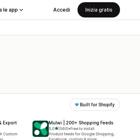
a le app
Accedi
Inizia gratis
Built for Shopify
& Export
Mulwi | 200+ Shopping Feeds
stelle su 5
5,0
(560)
•
Free to install
560 recensioni totali
th Custom
Product feeds for Google Shopping,
es
Facebook, custom & more