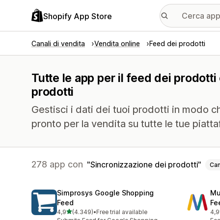
Shopify App Store
Canali di vendita
Vendita online
Feed dei prodotti
Tutte le app per il feed dei prodott
prodotti
Gestisci i dati dei tuoi prodotti in modo
pronto per la vendita su tutte le tue piatt
278 app con
Sincronizzazione dei prodotti
Can
Simprosys Google Shopping
Mu
Feed
Fe
stelle su 5
4,9
(4.349)
•
Free trial available
4,9
4349 recensioni totali
964