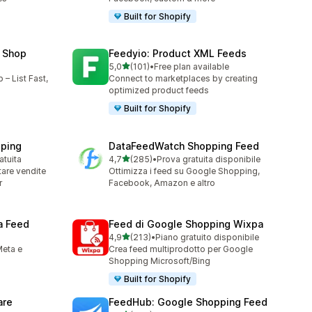
Built for Shopify
 Shop
Feedyio: Product XML Feeds
stelle su 5
5,0
(101)
•
Free plan available
101 recensioni totali
– List Fast,
Connect to marketplaces by creating
optimized product feeds
Built for Shopify
ping
DataFeedWatch Shopping Feed
stelle su 5
atuita
4,7
(285)
•
Prova gratuita disponibile
285 recensioni totali
are vendite
Ottimizza i feed su Google Shopping,
r
Facebook, Amazon e altro
a Feed
Feed di Google Shopping Wixpa
stelle su 5
4,9
(213)
•
Piano gratuito disponibile
213 recensioni totali
Meta e
Crea feed multiprodotto per Google
Shopping Microsoft/Bing
Built for Shopify
are
FeedHub: Google Shopping Feed