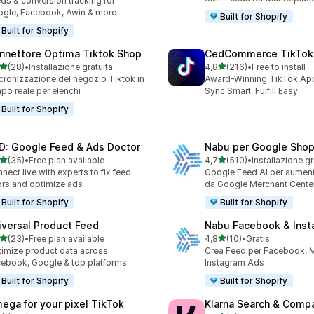
ds & conversion tracking for
gle, Facebook, Awin & more
Built for Shopify
Built for Shopify
nnettore Optima Tiktok Shop
CedCommerce TikTok
stelle su 5
stelle su 5
(28)
•
Installazione gratuita
4,8
(216)
•
Free to install
recensioni totali
216 recensioni totali
cronizzazione del negozio Tiktok in
Award-Winning TikTok App 
po reale per elenchi
Sync Smart, Fulfill Easy
Built for Shopify
D: Google Feed & Ads Doctor
Nabu per Google Shop
stelle su 5
stelle su 5
(35)
•
Free plan available
4,7
(510)
•
Installazione gr
recensioni totali
510 recensioni totali
nect live with experts to fix feed
Google Feed AI per aument
ors and optimize ads
da Google Merchant Cente
Built for Shopify
Built for Shopify
iversal Product Feed
Nabu Facebook & Inst
stelle su 5
stelle su 5
(23)
•
Free plan available
4,8
(10)
•
Gratis
recensioni totali
10 recensioni totali
imize product data across
Crea Feed per Facebook, 
ebook, Google & top platforms
Instagram Ads
Built for Shopify
Built for Shopify
ega for your pixel TikTok
Klarna Search & Comp