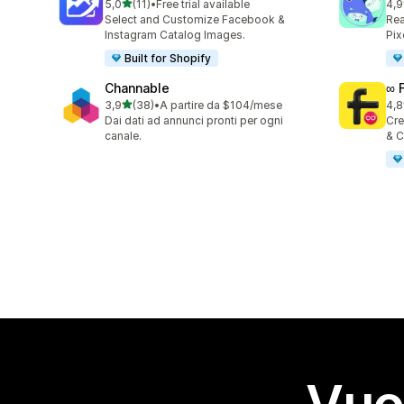
stelle su 5
5,0
(11)
•
Free trial available
4,9
11 recensioni totali
146
Select and Customize Facebook &
Rea
Instagram Catalog Images.
Pix
Built for Shopify
Channable
∞ 
stelle su 5
3,9
(38)
•
A partire da $104/mese
4,8
38 recensioni totali
23 
Dai dati ad annunci pronti per ogni
Cre
canale.
& C