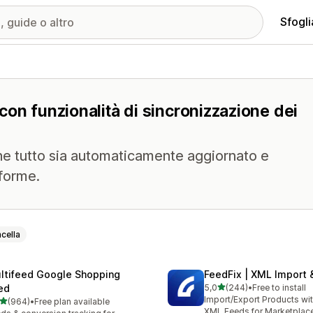
Sfogli
i con funzionalità di sincronizzazione dei
 che tutto sia automaticamente aggiornato e
aforme.
cella
ltifeed Google Shopping
FeedFix | XML Import 
stelle su 5
ed
5,0
(244)
•
Free to install
244 recensioni totali
Import/Export Products wi
stelle su 5
(964)
•
Free plan available
 recensioni totali
XML Feeds for Marketplac