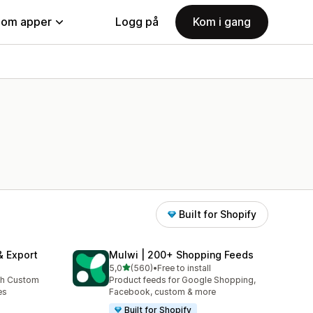
nom apper
Logg på
Kom i gang
Built for Shopify
& Export
Mulwi | 200+ Shopping Feeds
av 5 stjerner
5,0
(560)
•
Free to install
Totalt 560 omtaler
th Custom
Product feeds for Google Shopping,
es
Facebook, custom & more
Built for Shopify