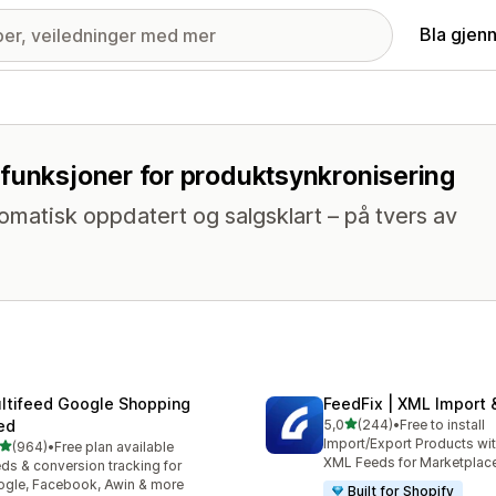
Bla gjen
 funksjoner for produktsynkronisering
utomatisk oppdatert og salgsklart – på tvers av
ltifeed Google Shopping
FeedFix | XML Import 
av 5 stjerner
ed
5,0
(244)
•
Free to install
Totalt 244 omtaler
Import/Export Products wi
av 5 stjerner
(964)
•
Free plan available
alt 964 omtaler
XML Feeds for Marketplac
ds & conversion tracking for
gle, Facebook, Awin & more
Built for Shopify