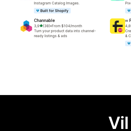
Instagram Catalog Images.
Pix
Built for Shopify
Channable
∞ 
av 5 stjerner
3,9
(38)
•
From $104/month
4,8
Totalt 38 omtaler
Tot
Turn your product data into channel-
Cre
ready listings & ads
& C
Vil