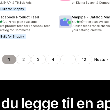
el, E-API & TikTok Ads
on Klarna Search & Compa
Built for Shopify
Facebook Product Feed
Marpipe ‑ Catalog Ma
av 5 stjerner
av 5 stjerner
(23)
•
Free plan available
5,0
(6)
•
Free plan availabl
alt 23 omtaler
Totalt 6 omtaler
ate product feed for Facebook feed
Publish feeds for all channe
atalog for Commerce
your catalog creative
Built for Shopify
Neste
1
2
3
4
…
12
 du legge til en 