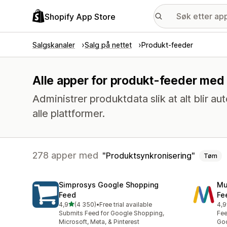
Shopify App Store
Salgskanaler
Salg på nettet
Produkt-feeder
Alle apper for produkt-feeder med
Administrer produktdata slik at alt blir a
alle plattformer.
278 apper med
Produktsynkronisering
Tøm
Simprosys Google Shopping
Mu
Feed
Fe
av 5 stjerner
4,9
(4 350)
•
Free trial available
4,9
Totalt 4350 omtaler
Tot
Submits Feed for Google Shopping,
Fee
Microsoft, Meta, & Pinterest
Goo