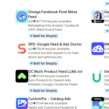
Omega Facebook Pixel Meta
Op
Feed
4,9
Tot
San
av 5 stjerner
4,8
(877)
•
Free plan available
Totalt 877 omtaler
opp
Retargeting Ads Analytic: Facebook
CAPI, Meta Pixel & Feed
Built for Shopify
SPD: Google Feed & Ads Doctor
XM
av 5 stjerner
4,9
(35)
•
Free plan available
4,9
Totalt 35 omtaler
Tot
Connect live with experts to fix feed
Cre
errors and optimize ads
Sho
Built for Shopify
OC Multi Product Feed LLMs.txt
Un
av 5 stjerner
5,0
(21)
•
Free plan available
5,0
Totalt 21 omtaler
Tot
Sync Products to OpenAI Ads,
Opt
Pinterest, Google, Facebook Feeds
Fac
Built for Shopify
CustomPix ‑ Catalog Ads
Om
av 5 stjerner
5,0
(11)
•
Free trial available
4,9
Totalt 11 omtaler
Tot
Select and Customize Facebook &
Rea