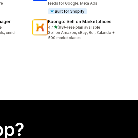
re
feeds for Google, Meta Ads
Built for Shopify
nager
Koongo: Sell on Marketplaces
av 5 stjerner
e
4,4
(98)
•
Free plan available
Totalt 98 omtaler
ls, enrich
Sell on Amazon, eBay, Bol, Zalando +
500 marketplaces
app?