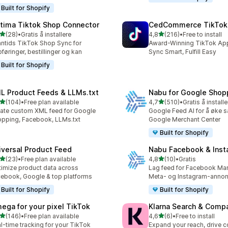
Built for Shopify
tima Tiktok Shop Connector
CedCommerce TikTok
av 5 stjerner
av 5 stjerner
(28)
•
Gratis å installere
4,8
(216)
•
Free to install
alt 28 omtaler
Totalt 216 omtaler
ntids TikTok Shop Sync for
Award-Winning TikTok App 
føringer, bestillinger og kan
Sync Smart, Fulfill Easy
Built for Shopify
L Product Feeds & LLMs.txt
Nabu for Google Shop
av 5 stjerner
av 5 stjerner
(104)
•
Free plan available
4,7
(510)
•
Gratis å installe
alt 104 omtaler
Totalt 510 omtaler
ate custom XML feed for Google
Google Feed AI for å øke sa
pping, Facebook, LLMs.txt
Google Merchant Center
Built for Shopify
iversal Product Feed
Nabu Facebook & Inst
av 5 stjerner
av 5 stjerner
(23)
•
Free plan available
4,8
(10)
•
Gratis
alt 23 omtaler
Totalt 10 omtaler
imize product data across
Lag feed for Facebook Mar
ebook, Google & top platforms
Meta- og Instagram-annon
Built for Shopify
Built for Shopify
ega for your pixel TikTok
Klarna Search & Comp
av 5 stjerner
av 5 stjerner
(146)
•
Free plan available
4,6
(6)
•
Free to install
alt 146 omtaler
Totalt 6 omtaler
l-time tracking for your TikTok
Expand your reach, drive 