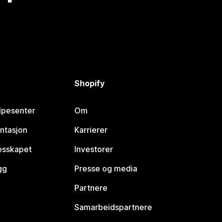
Shopify
lpesenter
Om
ntasjon
Karrierer
lesskapet
Investorer
gg
Presse og media
Partnere
Samarbeidspartnere