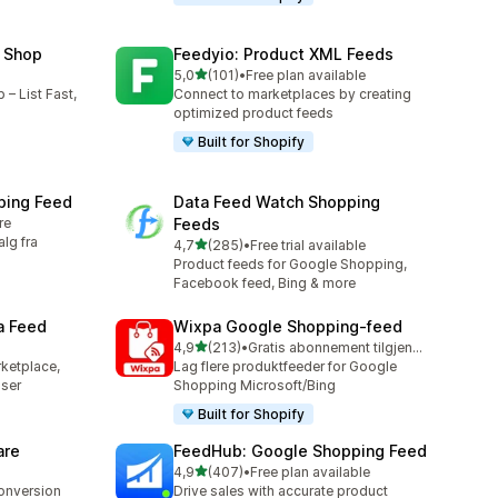
 Shop
Feedyio: Product XML Feeds
av 5 stjerner
5,0
(101)
•
Free plan available
Totalt 101 omtaler
– List Fast,
Connect to marketplaces by creating
optimized product feeds
Built for Shopify
ping Feed
Data Feed Watch Shopping
re
Feeds
lg fra
av 5 stjerner
4,7
(285)
•
Free trial available
Totalt 285 omtaler
Product feeds for Google Shopping,
Facebook feed, Bing & more
a Feed
Wixpa Google Shopping‑feed
av 5 stjerner
4,9
(213)
•
Gratis abonnement tilgjengelig
Totalt 213 omtaler
ketplace,
Lag flere produktfeeder for Google
ser
Shopping Microsoft/Bing
Built for Shopify
are
FeedHub: Google Shopping Feed
av 5 stjerner
4,9
(407)
•
Free plan available
Totalt 407 omtaler
conversion
Drive sales with accurate product