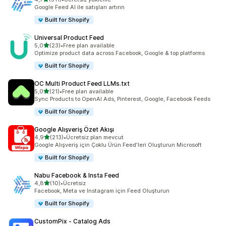
toplam 511 değerlendirme
Google Feed AI ile satışları artırın
Built for Shopify
Universal Product Feed
5 yıldız üzerinden
5,0
(23)
•
Free plan available
toplam 23 değerlendirme
Optimize product data across Facebook, Google & top platforms
Built for Shopify
OC Multi Product Feed LLMs.txt
5 yıldız üzerinden
5,0
(21)
•
Free plan available
toplam 21 değerlendirme
Sync Products to OpenAI Ads, Pinterest, Google, Facebook Feeds
Built for Shopify
Google Alışveriş Özet Akışı
5 yıldız üzerinden
4,9
(213)
•
Ücretsiz plan mevcut
toplam 213 değerlendirme
Google Alışveriş için Çoklu Ürün Feed'leri Oluşturun Microsoft
Built for Shopify
Nabu Facebook & Insta Feed
5 yıldız üzerinden
4,8
(10)
•
Ücretsiz
toplam 10 değerlendirme
Facebook, Meta ve Instagram için Feed Oluşturun
Built for Shopify
CustomPix ‑ Catalog Ads