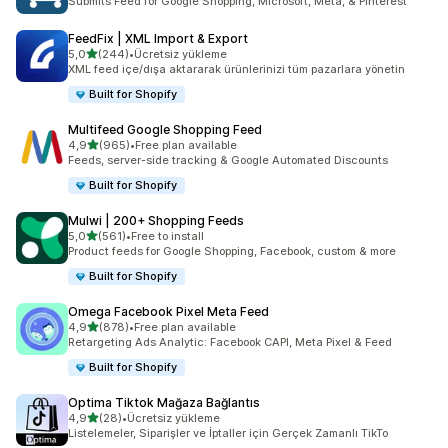
Submits Feed for Google Shopping, Microsoft, Meta, & Pinterest
FeedFix | XML Import & Export
5 yıldız üzerinden
5,0
(244)
•
Ücretsiz yükleme
toplam 244 değerlendirme
XML feed içe/dışa aktararak ürünlerinizi tüm pazarlara yönetin
Built for Shopify
Multifeed Google Shopping Feed
5 yıldız üzerinden
4,9
(965)
•
Free plan available
toplam 965 değerlendirme
Feeds, server-side tracking & Google Automated Discounts
Built for Shopify
Mulwi | 200+ Shopping Feeds
5 yıldız üzerinden
5,0
(561)
•
Free to install
toplam 561 değerlendirme
Product feeds for Google Shopping, Facebook, custom & more
Built for Shopify
Omega Facebook Pixel Meta Feed
5 yıldız üzerinden
4,9
(878)
•
Free plan available
toplam 878 değerlendirme
Retargeting Ads Analytic: Facebook CAPI, Meta Pixel & Feed
Built for Shopify
Optima Tiktok Mağaza Bağlantıs
5 yıldız üzerinden
4,9
(28)
•
Ücretsiz yükleme
toplam 28 değerlendirme
Listelemeler, Siparişler ve İptaller için Gerçek Zamanlı TikTo