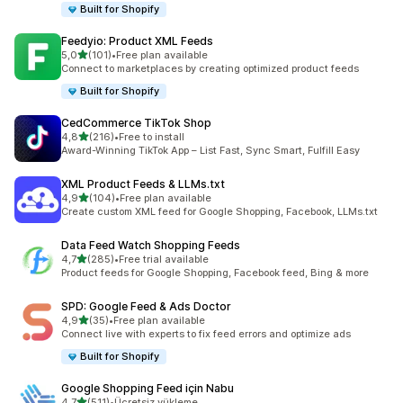
Built for Shopify
Feedyio: Product XML Feeds
5 yıldız üzerinden
5,0
(101)
•
Free plan available
toplam 101 değerlendirme
Connect to marketplaces by creating optimized product feeds
Built for Shopify
CedCommerce TikTok Shop
5 yıldız üzerinden
4,8
(216)
•
Free to install
toplam 216 değerlendirme
Award-Winning TikTok App – List Fast, Sync Smart, Fulfill Easy
XML Product Feeds & LLMs.txt
5 yıldız üzerinden
4,9
(104)
•
Free plan available
toplam 104 değerlendirme
Create custom XML feed for Google Shopping, Facebook, LLMs.txt
Data Feed Watch Shopping Feeds
5 yıldız üzerinden
4,7
(285)
•
Free trial available
toplam 285 değerlendirme
Product feeds for Google Shopping, Facebook feed, Bing & more
SPD: Google Feed & Ads Doctor
5 yıldız üzerinden
4,9
(35)
•
Free plan available
toplam 35 değerlendirme
Connect live with experts to fix feed errors and optimize ads
Built for Shopify
Google Shopping Feed için Nabu
5 yıldız üzerinden
4,7
(511)
•
Ücretsiz yükleme