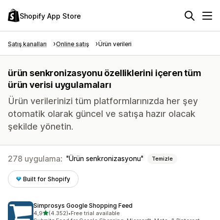
Shopify App Store
Satış kanalları
Online satış
Ürün verileri
ürün senkronizasyonu özelliklerini içeren tüm
ürün verisi uygulamaları
Ürün verilerinizi tüm platformlarınızda her şey
otomatik olarak güncel ve satışa hazır olacak
şekilde yönetin.
278 uygulama:
Ürün senkronizasyonu
Temizle
Built for Shopify
Simprosys Google Shopping Feed
5 yıldız üzerinden
4,9
(4.352)
•
Free trial available
toplam 4352 değerlendirme