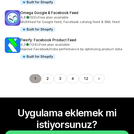
Built for Shopify
Omega Google & Facebook Feed
5 yıldız üzerinden
4,8
(92)
•
Free plan available
toplam 92 değerlendirme
Multifeed for Google feed, Facebook catalog feed & XML feed
Built for Shopify
Flexify: Facebook Product Feed
5 yıldız üzerinden
4,3
(124)
•
Free plan available
toplam 124 değerlendirme
Improve Facebook/Insta performance by optimizing product data
Built for Shopify
1
2
3
4
12
Uygulama eklemek mi
istiyorsunuz?