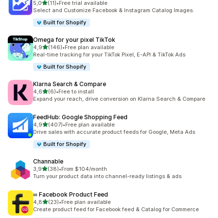
5 yıldız üzerinden
5,0
(11)
•
Free trial available
toplam 11 değerlendirme
Select and Customize Facebook & Instagram Catalog Images.
Built for Shopify
Omega for your pixel TikTok
5 yıldız üzerinden
4,9
(146)
•
Free plan available
toplam 146 değerlendirme
Real-time tracking for your TikTok Pixel, E-API & TikTok Ads
Built for Shopify
Klarna Search & Compare
5 yıldız üzerinden
4,6
(6)
•
Free to install
toplam 6 değerlendirme
Expand your reach, drive conversion on Klarna Search & Compare
FeedHub: Google Shopping Feed
5 yıldız üzerinden
4,9
(407)
•
Free plan available
toplam 407 değerlendirme
Drive sales with accurate product feeds for Google, Meta Ads
Built for Shopify
Channable
5 yıldız üzerinden
3,9
(38)
•
From $104/month
toplam 38 değerlendirme
Turn your product data into channel-ready listings & ads
∞ Facebook Product Feed
5 yıldız üzerinden
4,8
(23)
•
Free plan available
toplam 23 değerlendirme
Create product feed for Facebook feed & Catalog for Commerce