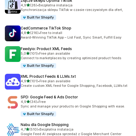
Złącze sklepu Optima Tiktok
na 5 gwiazdek
4,9
(28)
•
Bezpłatna instalacja
Łączna liczba recenzji: 28
Synchronizacja sklepu TikTok w czasie rzeczywistym dla ofert,
Built for Shopify
CedCommerce TikTok Shop
na 5 gwiazdek
4,8
(216)
•
Free to install
Łączna liczba recenzji: 216
Award-Winning TikTok App – List Fast, Sync Smart, Fulfill Easy
Feedyio: Product XML Feeds
na 5 gwiazdek
5,0
(101)
•
Free plan available
Łączna liczba recenzji: 101
Connect to marketplaces by creating optimized product feeds
Built for Shopify
XML Product Feeds & LLMs.txt
na 5 gwiazdek
4,9
(101)
•
Free plan available
Łączna liczba recenzji: 101
Create custom XML feed for Google Shopping, Facebook, LLMs.txt
SPD: Google Feed & Ads Doctor
na 5 gwiazdek
4,9
(34)
•
Free
Łączna liczba recenzji: 34
Sync and manage your products on Google Shopping with ease.
Built for Shopify
Nabu dla Google Shopping
na 5 gwiazdek
4,7
(510)
•
Bezpłatna instalacja
Łączna liczba recenzji: 510
Google Feed AI zwiększa sprzedaż z Google Merchant Center