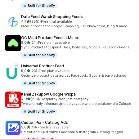
Built for Shopify
Data Feed Watch Shopping Feeds
na 5 gwiazdek
4,7
(285)
•
Free trial available
Łączna liczba recenzji: 285
Product feeds for Google Shopping, Facebook feed, Bing & more
OC Multi Product Feed LLMs.txt
na 5 gwiazdek
5,0
(21)
•
Free plan available
Łączna liczba recenzji: 21
Sync Products to OpenAI Ads, Pinterest, Google, Facebook Feeds
Built for Shopify
Universal Product Feed
na 5 gwiazdek
5,0
(23)
•
Free plan available
Łączna liczba recenzji: 23
Optimize product data across Facebook, Google & top platforms
Built for Shopify
Kanał Zakupów Google Wixpa
na 5 gwiazdek
4,9
(213)
•
Bezpłatny plan jest dostępny
Łączna liczba recenzji: 213
Twórz kanały informacyjne dotyczące wielu produktów dla Zakupó
Built for Shopify
CustomPix ‑ Catalog Ads
na 5 gwiazdek
5,0
(11)
•
Free trial available
Łączna liczba recenzji: 11
Select and Customize Facebook & Instagram Catalog Images.