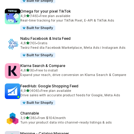
Built for Shopify
Omega for your pixel TikTok
na 5 gwiazdek
4,9
(146)
•
Free plan available
Łączna liczba recenzji: 146
Real-time tracking for your TikTok Pixel, E-API & TikTok Ads
Built for Shopify
Nabu Facebook & Insta Feed
na 5 gwiazdek
4,8
(10)
•
Gratis
Łączna liczba recenzji: 10
Twórz Feed dla Facebook Marketplace, Meta Ads i Instagram Ads
Built for Shopify
Klarna Search & Compare
na 5 gwiazdek
4,6
(6)
•
Free to install
Łączna liczba recenzji: 6
Expand your reach, drive conversion on Klarna Search & Compare
FeedHub: Google Shopping Feed
na 5 gwiazdek
4,9
(406)
•
Free plan available
Łączna liczba recenzji: 406
Drive sales with accurate product feeds for Google, Meta Ads
Built for Shopify
Channable
na 5 gwiazdek
3,9
(38)
•
From $104/month
Łączna liczba recenzji: 38
Turn your product data into channel-ready listings & ads
Marpipe ‑ Catalog Manager