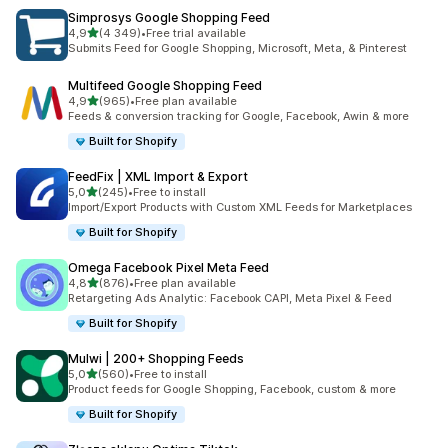
Simprosys Google Shopping Feed
na 5 gwiazdek
4,9
(4 349)
•
Free trial available
Łączna liczba recenzji: 4349
Submits Feed for Google Shopping, Microsoft, Meta, & Pinterest
Multifeed Google Shopping Feed
na 5 gwiazdek
4,9
(965)
•
Free plan available
Łączna liczba recenzji: 965
Feeds & conversion tracking for Google, Facebook, Awin & more
Built for Shopify
FeedFix | XML Import & Export
na 5 gwiazdek
5,0
(245)
•
Free to install
Łączna liczba recenzji: 245
Import/Export Products with Custom XML Feeds for Marketplaces
Built for Shopify
Omega Facebook Pixel Meta Feed
na 5 gwiazdek
4,8
(876)
•
Free plan available
Łączna liczba recenzji: 876
Retargeting Ads Analytic: Facebook CAPI, Meta Pixel & Feed
Built for Shopify
Mulwi | 200+ Shopping Feeds
na 5 gwiazdek
5,0
(560)
•
Free to install
Łączna liczba recenzji: 560
Product feeds for Google Shopping, Facebook, custom & more
Built for Shopify