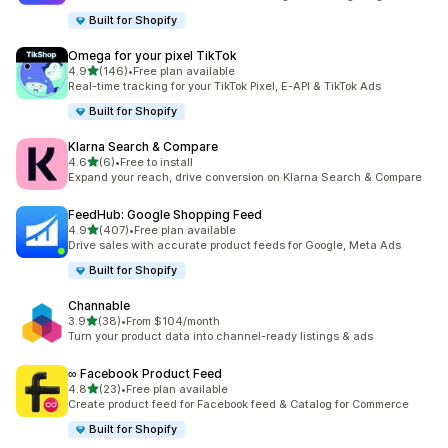
Built for Shopify
Omega for your pixel TikTok
เต็ม 5 ดาว
4.9
(146)
•
Free plan available
ทั้งหมด 146 รีวิว
Real-time tracking for your TikTok Pixel, E-API & TikTok Ads
Built for Shopify
Klarna Search & Compare
เต็ม 5 ดาว
4.6
(6)
•
Free to install
ทั้งหมด 6 รีวิว
Expand your reach, drive conversion on Klarna Search & Compare
FeedHub: Google Shopping Feed
เต็ม 5 ดาว
4.9
(407)
•
Free plan available
ทั้งหมด 407 รีวิว
Drive sales with accurate product feeds for Google, Meta Ads
Built for Shopify
Channable
เต็ม 5 ดาว
3.9
(38)
•
From $104/month
ทั้งหมด 38 รีวิว
Turn your product data into channel-ready listings & ads
∞ Facebook Product Feed
เต็ม 5 ดาว
4.8
(23)
•
Free plan available
ทั้งหมด 23 รีวิว
Create product feed for Facebook feed & Catalog for Commerce
Built for Shopify