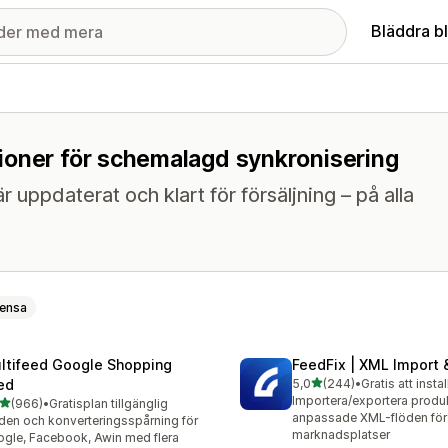
Bläddra b
ioner för schemalagd synkronisering
är uppdaterat och klart för försäljning – på alla
ensa
ltifeed Google Shopping
FeedFix | XML Import 
av 5 stjärnor
ed
5,0
(244)
•
Gratis att instal
244 recensioner totalt
Importera/exportera produ
av 5 stjärnor
(966)
•
Gratisplan tillgänglig
 recensioner totalt
anpassade XML-flöden för
den och konverteringsspårning för
marknadsplatser
gle, Facebook, Awin med flera