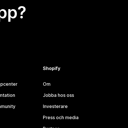
app?
Shopify
lpcenter
Om
ntation
Jobba hos oss
mmunity
Investerare
Press och media