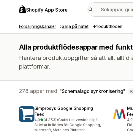
Shopify App Store
Försäljningskanaler
Sälja på nätet
Produktflöden
Alla produktflödesappar med funkt
Hantera produktuppgifter så att allt alltid 
plattformar.
278 appar med
Schemalagd synkronisering
R
Simprosys Google Shopping
Mu
Feed
Fe
av 5 stjärnor
4,9
(4 353)
•
Gratis testversion tillgänglig
4,9
4353 recensioner totalt
966
Skickar in flöden för Google Shopping,
Flö
Microsoft, Meta och Pinterest
Goo