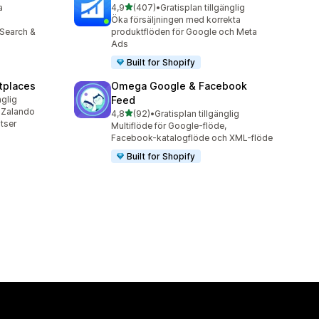
av 5 stjärnor
a
4,9
(407)
•
Gratisplan tillgänglig
407 recensioner totalt
Öka försäljningen med korrekta
 Search &
produktflöden för Google och Meta
Ads
Built for Shopify
tplaces
Omega Google & Facebook
nglig
Feed
, Zalando
av 5 stjärnor
4,8
(92)
•
Gratisplan tillgänglig
92 recensioner totalt
tser
Multiflöde för Google-flöde,
Facebook-katalogflöde och XML-flöde
Built for Shopify