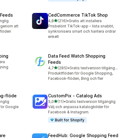
 Feeds
CedCommerce TikTok Shop
av 5 stjärnor
änglig
4,8
(216)
•
Gratis att installera
216 recensioner totalt
r genom att
Prisbelönt TikTok-app – lista snabbt,
flöden
synkronisera smart och hantera ordrar
enkelt
ping
Data Feed Watch Shopping
lera
Feeds
jning
av 5 stjärnor
4,7
(285)
•
Gratis testversion tillgänglig
285 recensioner totalt
Produktflöden för Google Shopping,
Facebook-flöden, Bing och fler
g‑flöde
CustomPix ‑ Catalog Ads
av 5 stjärnor
änglig
5,0
(11)
•
Gratis testversion tillgänglig
11 recensioner totalt
för Google
Välj och anpassa katalogbilder för
Facebook & Instagram.
Built for Shopify
are
FeedHub: Google Shopping Feed