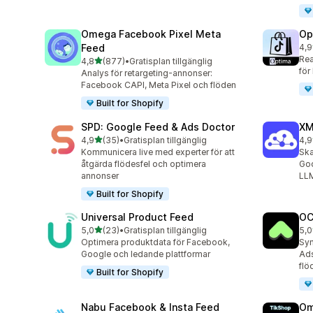
Omega Facebook Pixel Meta
Op
Feed
4,9
28 
Rea
av 5 stjärnor
4,8
(877)
•
Gratisplan tillgänglig
877 recensioner totalt
för
Analys för retargeting-annonser:
Facebook CAPI, Meta Pixel och flöden
Built for Shopify
SPD: Google Feed & Ads Doctor
XM
av 5 stjärnor
4,9
(35)
•
Gratisplan tillgänglig
4,9
35 recensioner totalt
104
Kommunicera live med experter för att
Ska
åtgärda flödesfel och optimera
Goo
annonser
LLM
Built for Shopify
Universal Product Feed
OC
av 5 stjärnor
5,0
(23)
•
Gratisplan tillgänglig
5,0
23 recensioner totalt
21 
Optimera produktdata för Facebook,
Syn
Google och ledande plattformar
Ads
flö
Built for Shopify
Nabu Facebook & Insta Feed
Om