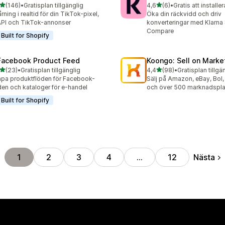
av 5 stjärnor
av 5 stjärnor
(146)
•
Gratisplan tillgänglig
4,6
(6)
•
Gratis att installer
 recensioner totalt
6 recensioner totalt
rning i realtid för din TikTok-pixel,
Öka din räckvidd och driv
PI och TikTok-annonser
konverteringar med Klarna
Compare
Built for Shopify
Facebook Product Feed
Koongo: Sell on Marke
av 5 stjärnor
av 5 stjärnor
(23)
•
Gratisplan tillgänglig
4,4
(98)
•
Gratisplan tillgä
recensioner totalt
98 recensioner totalt
pa produktflöden för Facebook-
Sälj på Amazon, eBay, Bol
den och kataloger för e-handel
och över 500 marknadspla
Built for Shopify
Nästa
1
2
3
4
…
12