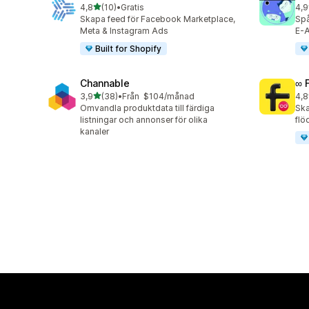
av 5 stjärnor
4,8
(10)
•
Gratis
4,9
10 recensioner totalt
146
Skapa feed för Facebook Marketplace,
Spå
Meta & Instagram Ads
E-A
Built for Shopify
Channable
∞ 
av 5 stjärnor
3,9
(38)
•
Från $104/månad
4,8
38 recensioner totalt
23 
Omvandla produktdata till färdiga
Ska
listningar och annonser för olika
flö
kanaler