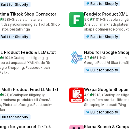
Built for Shopify
Built for Shopify
tima Tiktok Shop Connector
Feedyio: Product XML
av 5 stjärnor
av 5 stjärnor
(28)
•
Gratis att installera
5,0
(101)
•
Gratisplan tillg
recensioner totalt
101 recensioner totalt
ltidssynkronisering av TikTok Shop
Anslut till marknadsplatse
 listor, beställninga
skapa optimerade produkt
Built for Shopify
Built for Shopify
L Product Feeds & LLMs.txt
Nabu för Google Shop
av 5 stjärnor
av 5 stjärnor
(104)
•
Gratisplan tillgänglig
4,7
(511)
•
Gratis att instal
 recensioner totalt
511 recensioner totalt
pa ett anpassat XML-flöde för
Google Feed AI ökar försäl
gle Shopping, Facebook och
Built for Shopify
s.txt
 Multi Product Feed LLMs.txt
Wixpa Google Shoppin
av 5 stjärnor
av 5 stjärnor
(21)
•
Gratisplan tillgänglig
4,9
(213)
•
Gratisplan tillg
recensioner totalt
213 recensioner totalt
kronisera produkter till OpenAI
Skapa flera produktflöden 
, Pinterest, Google, Facebook-
Shopping Microsoft/Bing
den
Built for Shopify
Built for Shopify
ega for your pixel TikTok
Klarna Search & Comp