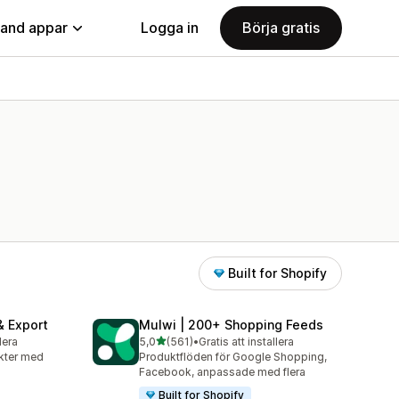
land appar
Logga in
Börja gratis
Built for Shopify
& Export
Mulwi | 200+ Shopping Feeds
av 5 stjärnor
lera
5,0
(561)
•
Gratis att installera
561 recensioner totalt
kter med
Produktflöden för Google Shopping,
Facebook, anpassade med flera
Built for Shopify