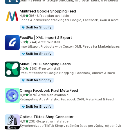
Submits Feed for Google Shopping, Microsoft, Meta, & Pinterest
Multifeed Google Shopping Feed
z 5 hvězd
4,9
(964)
•
Free plan available
Celkový počet recenzí: 964
Feeds & conversion tracking for Google, Facebook, Awin & more
Built for Shopify
FeedFix | XML Import & Export
z 5 hvězd
5,0
(244)
•
Free to install
Celkový počet recenzí: 244
Import/Export Products with Custom XML Feeds for Marketplaces
Built for Shopify
Mulwi | 200+ Shopping Feeds
z 5 hvězd
5,0
(560)
•
Free to install
Celkový počet recenzí: 560
Product feeds for Google Shopping, Facebook, custom & more
Built for Shopify
Omega Facebook Pixel Meta Feed
z 5 hvězd
4,8
(876)
•
Free plan available
Celkový počet recenzí: 876
Retargeting Ads Analytic: Facebook CAPI, Meta Pixel & Feed
Built for Shopify
Optima Tiktok Shop Connector
z 5 hvězd
4,9
(28)
•
Bezplatná instalace
Celkový počet recenzí: 28
Synchronizace TikTok Shop v reálném čase pro výpisy, objednávk