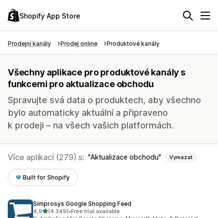
Shopify App Store
Prodejní kanály
Prodej online
Produktové kanály
Všechny aplikace pro produktové kanály s
funkcemi pro aktualizace obchodu
Spravujte svá data o produktech, aby všechno
bylo automaticky aktuální a připraveno
k prodeji – na všech vašich platformách.
Více aplikací (279) s:
Aktualizace obchodu
Vymazat
Built for Shopify
Simprosys Google Shopping Feed
z 5 hvězd
4,9
(4 349)
•
Free trial available
Celkový počet recenzí: 4349