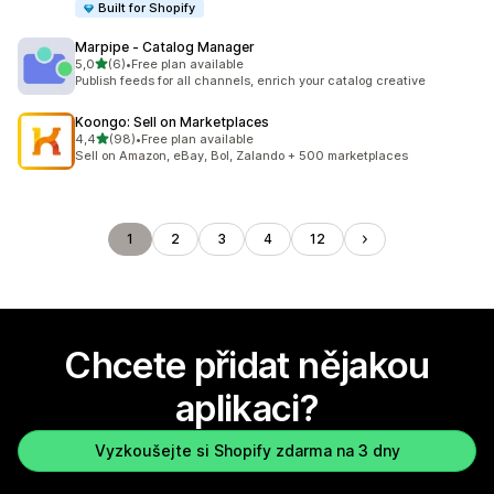
Built for Shopify
Marpipe ‑ Catalog Manager
z 5 hvězd
5,0
(6)
•
Free plan available
Celkový počet recenzí: 6
Publish feeds for all channels, enrich your catalog creative
Koongo: Sell on Marketplaces
z 5 hvězd
4,4
(98)
•
Free plan available
Celkový počet recenzí: 98
Sell on Amazon, eBay, Bol, Zalando + 500 marketplaces
1
2
3
4
12
Chcete přidat nějakou
aplikaci?
Vyzkoušejte si Shopify zdarma na 3 dny