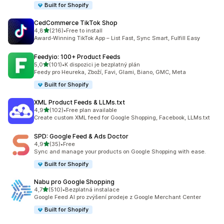
Built for Shopify
CedCommerce TikTok Shop
z 5 hvězd
4,8
(216)
•
Free to install
Celkový počet recenzí: 216
Award-Winning TikTok App – List Fast, Sync Smart, Fulfill Easy
Feedyio: 100+ Product Feeds
z 5 hvězd
5,0
(101)
•
K dispozici je bezplatný plán
Celkový počet recenzí: 101
Feedy pro Heureka, Zboží, Favi, Glami, Biano, GMC, Meta
Built for Shopify
XML Product Feeds & LLMs.txt
z 5 hvězd
4,9
(102)
•
Free plan available
Celkový počet recenzí: 102
Create custom XML feed for Google Shopping, Facebook, LLMs.txt
SPD: Google Feed & Ads Doctor
z 5 hvězd
4,9
(35)
•
Free
Celkový počet recenzí: 35
Sync and manage your products on Google Shopping with ease.
Built for Shopify
Nabu pro Google Shopping
z 5 hvězd
4,7
(510)
•
Bezplatná instalace
Celkový počet recenzí: 510
Google Feed AI pro zvýšení prodeje z Google Merchant Center
Built for Shopify