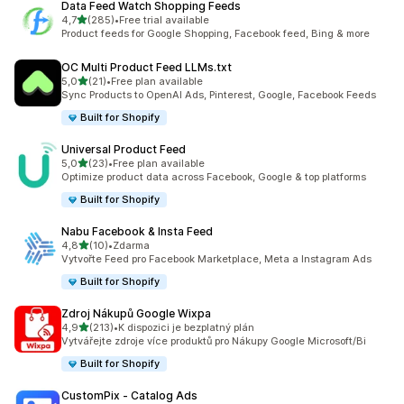
Data Feed Watch Shopping Feeds
z 5 hvězd
4,7
(285)
•
Free trial available
Celkový počet recenzí: 285
Product feeds for Google Shopping, Facebook feed, Bing & more
OC Multi Product Feed LLMs.txt
z 5 hvězd
5,0
(21)
•
Free plan available
Celkový počet recenzí: 21
Sync Products to OpenAI Ads, Pinterest, Google, Facebook Feeds
Built for Shopify
Universal Product Feed
z 5 hvězd
5,0
(23)
•
Free plan available
Celkový počet recenzí: 23
Optimize product data across Facebook, Google & top platforms
Built for Shopify
Nabu Facebook & Insta Feed
z 5 hvězd
4,8
(10)
•
Zdarma
Celkový počet recenzí: 10
Vytvořte Feed pro Facebook Marketplace, Meta a Instagram Ads
Built for Shopify
Zdroj Nákupů Google Wixpa
z 5 hvězd
4,9
(213)
•
K dispozici je bezplatný plán
Celkový počet recenzí: 213
Vytvářejte zdroje více produktů pro Nákupy Google Microsoft/Bi
Built for Shopify
CustomPix ‑ Catalog Ads