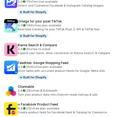
z 5 hvězd
5,0
(11)
•
Free trial available
Celkový počet recenzí: 11
Select and Customize Facebook & Instagram Catalog Images.
Built for Shopify
Omega for your pixel TikTok
z 5 hvězd
4,9
(146)
•
Free plan available
Celkový počet recenzí: 146
Real-time tracking for your TikTok Pixel, E-API & TikTok Ads
Built for Shopify
Klarna Search & Compare
z 5 hvězd
4,6
(6)
•
Free to install
Celkový počet recenzí: 6
Expand your reach, drive conversion on Klarna Search & Compare
FeedHub: Google Shopping Feed
z 5 hvězd
4,9
(406)
•
Free plan available
Celkový počet recenzí: 406
Drive sales with accurate product feeds for Google, Meta Ads
Built for Shopify
Channable
z 5 hvězd
3,9
(38)
•
From $104/month
Celkový počet recenzí: 38
Turn your product data into channel-ready listings & ads
∞ Facebook Product Feed
z 5 hvězd
4,8
(23)
•
Free plan available
Celkový počet recenzí: 23
Create product feed for Facebook feed & Catalog for Commerce