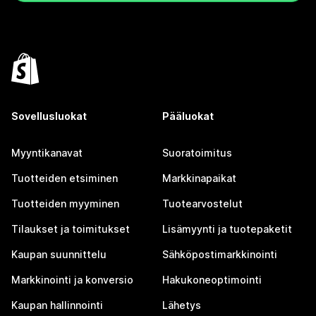
Sovellusluokat
Pääluokat
Myyntikanavat
Suoratoimitus
Tuotteiden etsiminen
Markkinapaikat
Tuotteiden myyminen
Tuotearvostelut
Tilaukset ja toimitukset
Lisämyynti ja tuotepaketit
Kaupan suunnittelu
Sähköpostimarkkinointi
Markkinointi ja konversio
Hakukoneoptimointi
Kaupan hallinnointi
Lähetys