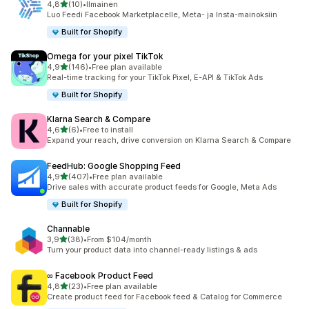
/ 5 tähteä
4,8
(10)
•
Ilmainen
10 arvostelua yhteensä
Luo Feedi Facebook Marketplacelle, Meta- ja Insta-mainoksiin
Built for Shopify
Omega for your pixel TikTok
/ 5 tähteä
4,9
(146)
•
Free plan available
146 arvostelua yhteensä
Real-time tracking for your TikTok Pixel, E-API & TikTok Ads
Built for Shopify
Klarna Search & Compare
/ 5 tähteä
4,6
(6)
•
Free to install
6 arvostelua yhteensä
Expand your reach, drive conversion on Klarna Search & Compare
FeedHub: Google Shopping Feed
/ 5 tähteä
4,9
(407)
•
Free plan available
407 arvostelua yhteensä
Drive sales with accurate product feeds for Google, Meta Ads
Built for Shopify
Channable
/ 5 tähteä
3,9
(38)
•
From $104/month
38 arvostelua yhteensä
Turn your product data into channel-ready listings & ads
∞ Facebook Product Feed
/ 5 tähteä
4,8
(23)
•
Free plan available
23 arvostelua yhteensä
Create product feed for Facebook feed & Catalog for Commerce