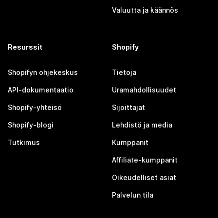
Valuutta ja käännös
Resurssit
Shopify
Shopifyn ohjekeskus
Tietoja
API-dokumentaatio
Uramahdollisuudet
Shopify-yhteisö
Sijoittajat
Shopify-blogi
Lehdistö ja media
Tutkimus
Kumppanit
Affiliate-kumppanit
Oikeudelliset asiat
Palvelun tila