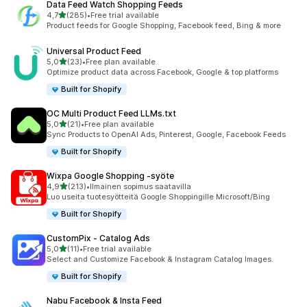
Data Feed Watch Shopping Feeds
/ 5 tähteä
4,7
(285)
•
Free trial available
285 arvostelua yhteensä
Product feeds for Google Shopping, Facebook feed, Bing & more
Universal Product Feed
/ 5 tähteä
5,0
(23)
•
Free plan available
23 arvostelua yhteensä
Optimize product data across Facebook, Google & top platforms
Built for Shopify
OC Multi Product Feed LLMs.txt
/ 5 tähteä
5,0
(21)
•
Free plan available
21 arvostelua yhteensä
Sync Products to OpenAI Ads, Pinterest, Google, Facebook Feeds
Built for Shopify
Wixpa Google Shopping ‑syöte
/ 5 tähteä
4,9
(213)
•
Ilmainen sopimus saatavilla
213 arvostelua yhteensä
Luo useita tuotesyötteitä Google Shoppingille Microsoft/Bing
Built for Shopify
CustomPix ‑ Catalog Ads
/ 5 tähteä
5,0
(11)
•
Free trial available
11 arvostelua yhteensä
Select and Customize Facebook & Instagram Catalog Images.
Built for Shopify
Nabu Facebook & Insta Feed