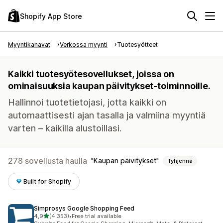
Shopify App Store
Myyntikanavat
Verkossa myynti
Tuotesyötteet
Kaikki tuotesyötesovellukset, joissa on
ominaisuuksia kaupan päivitykset-toiminnoille.
Hallinnoi tuotetietojasi, jotta kaikki on
automaattisesti ajan tasalla ja valmiina myyntiä
varten – kaikilla alustoillasi.
278 sovellusta haulla
Kaupan päivitykset
Tyhjennä
Built for Shopify
Simprosys Google Shopping Feed
/ 5 tähteä
4,9
(4 353)
•
Free trial available
4353 arvostelua yhteensä