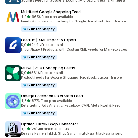
Submits Feed for Google Shopping, Microsoft, Meta, & Pinterest
Multifeed Google Shopping Feed
/ 5 tähteä
4,9
(965)
•
Free plan available
965 arvostelua yhteensä
Feeds & conversion tracking for Google, Facebook, Awin & more
Built for Shopify
FeedFix | XML Import & Export
/ 5 tähteä
5,0
(244)
•
Free to install
244 arvostelua yhteensä
Import/Export Products with Custom XML Feeds for Marketplaces
Built for Shopify
Mulwi | 200+ Shopping Feeds
/ 5 tähteä
5,0
(561)
•
Free to install
561 arvostelua yhteensä
Product feeds for Google Shopping, Facebook, custom & more
Built for Shopify
Omega Facebook Pixel Meta Feed
/ 5 tähteä
4,8
(877)
•
Free plan available
877 arvostelua yhteensä
Retargeting Ads Analytic: Facebook CAPI, Meta Pixel & Feed
Built for Shopify
Optima Tiktok Shop Connector
/ 5 tähteä
4,9
(28)
•
Ilmainen asennus
28 arvostelua yhteensä
Reaaliaikainen TikTok Shop Sync ilmoituksia, tilauksia ja peru