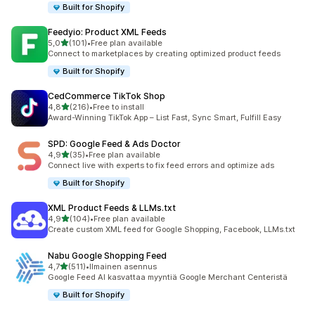
Built for Shopify
Feedyio: Product XML Feeds
/ 5 tähteä
5,0
(101)
•
Free plan available
101 arvostelua yhteensä
Connect to marketplaces by creating optimized product feeds
Built for Shopify
CedCommerce TikTok Shop
/ 5 tähteä
4,8
(216)
•
Free to install
216 arvostelua yhteensä
Award-Winning TikTok App – List Fast, Sync Smart, Fulfill Easy
SPD: Google Feed & Ads Doctor
/ 5 tähteä
4,9
(35)
•
Free plan available
35 arvostelua yhteensä
Connect live with experts to fix feed errors and optimize ads
Built for Shopify
XML Product Feeds & LLMs.txt
/ 5 tähteä
4,9
(104)
•
Free plan available
104 arvostelua yhteensä
Create custom XML feed for Google Shopping, Facebook, LLMs.txt
Nabu Google Shopping Feed
/ 5 tähteä
4,7
(511)
•
Ilmainen asennus
511 arvostelua yhteensä
Google Feed AI kasvattaa myyntiä Google Merchant Centeristä
Built for Shopify