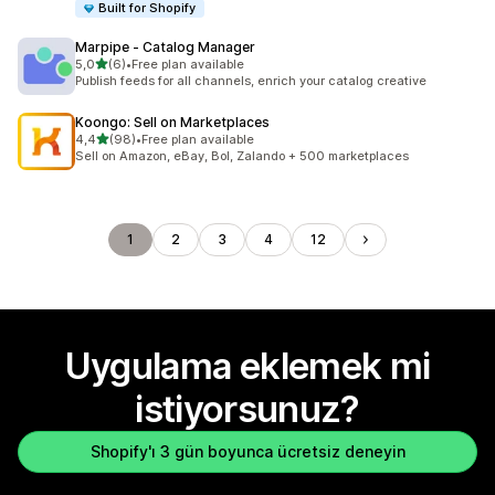
Built for Shopify
Marpipe ‑ Catalog Manager
5 yıldız üzerinden
5,0
(6)
•
Free plan available
toplam 6 değerlendirme
Publish feeds for all channels, enrich your catalog creative
Koongo: Sell on Marketplaces
5 yıldız üzerinden
4,4
(98)
•
Free plan available
toplam 98 değerlendirme
Sell on Amazon, eBay, Bol, Zalando + 500 marketplaces
1
2
3
4
12
Uygulama eklemek mi
istiyorsunuz?
Shopify'ı 3 gün boyunca ücretsiz deneyin