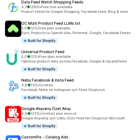
Data Feed Watch Shopping Feeds
5 yıldız üzerinden
4,7
(285)
•
Free trial available
toplam 285 değerlendirme
Product feeds for Google Shopping, Facebook feed, Bing & more
OC Multi Product Feed LLMs.txt
5 yıldız üzerinden
5,0
(21)
•
Free plan available
toplam 21 değerlendirme
Sync Products to OpenAI Ads, Pinterest, Google, Facebook Feeds
Built for Shopify
Universal Product Feed
5 yıldız üzerinden
5,0
(23)
•
Free plan available
toplam 23 değerlendirme
Optimize product data across Facebook, Google & top platforms
Built for Shopify
Nabu Facebook & Insta Feed
5 yıldız üzerinden
4,8
(10)
•
Ücretsiz
toplam 10 değerlendirme
Facebook, Meta ve Instagram için Feed Oluşturun
Built for Shopify
Google Alışveriş Özet Akışı
5 yıldız üzerinden
4,9
(213)
•
Ücretsiz plan mevcut
toplam 213 değerlendirme
Google Alışveriş için Çoklu Ürün Feed'leri Oluşturun Microsoft
Built for Shopify
CustomPix ‑ Catalog Ads