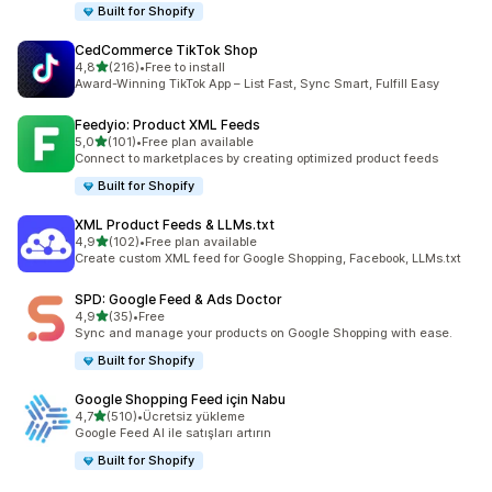
Built for Shopify
CedCommerce TikTok Shop
5 yıldız üzerinden
4,8
(216)
•
Free to install
toplam 216 değerlendirme
Award-Winning TikTok App – List Fast, Sync Smart, Fulfill Easy
Feedyio: Product XML Feeds
5 yıldız üzerinden
5,0
(101)
•
Free plan available
toplam 101 değerlendirme
Connect to marketplaces by creating optimized product feeds
Built for Shopify
XML Product Feeds & LLMs.txt
5 yıldız üzerinden
4,9
(102)
•
Free plan available
toplam 102 değerlendirme
Create custom XML feed for Google Shopping, Facebook, LLMs.txt
SPD: Google Feed & Ads Doctor
5 yıldız üzerinden
4,9
(35)
•
Free
toplam 35 değerlendirme
Sync and manage your products on Google Shopping with ease.
Built for Shopify
Google Shopping Feed için Nabu
5 yıldız üzerinden
4,7
(510)
•
Ücretsiz yükleme
toplam 510 değerlendirme
Google Feed AI ile satışları artırın
Built for Shopify