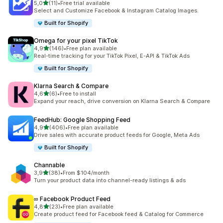
5 yıldız üzerinden
5,0
(11)
•
Free trial available
toplam 11 değerlendirme
Select and Customize Facebook & Instagram Catalog Images.
Built for Shopify
Omega for your pixel TikTok
5 yıldız üzerinden
4,9
(146)
•
Free plan available
toplam 146 değerlendirme
Real-time tracking for your TikTok Pixel, E-API & TikTok Ads
Built for Shopify
Klarna Search & Compare
5 yıldız üzerinden
4,6
(6)
•
Free to install
toplam 6 değerlendirme
Expand your reach, drive conversion on Klarna Search & Compare
FeedHub: Google Shopping Feed
5 yıldız üzerinden
4,9
(406)
•
Free plan available
toplam 406 değerlendirme
Drive sales with accurate product feeds for Google, Meta Ads
Built for Shopify
Channable
5 yıldız üzerinden
3,9
(38)
•
From $104/month
toplam 38 değerlendirme
Turn your product data into channel-ready listings & ads
∞ Facebook Product Feed
5 yıldız üzerinden
4,8
(23)
•
Free plan available
toplam 23 değerlendirme
Create product feed for Facebook feed & Catalog for Commerce