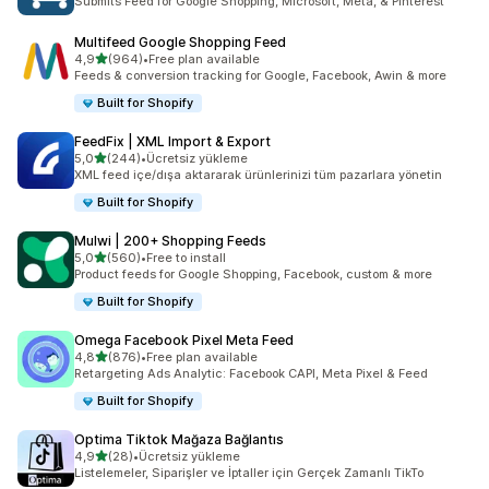
Submits Feed for Google Shopping, Microsoft, Meta, & Pinterest
Multifeed Google Shopping Feed
5 yıldız üzerinden
4,9
(964)
•
Free plan available
toplam 964 değerlendirme
Feeds & conversion tracking for Google, Facebook, Awin & more
Built for Shopify
FeedFix | XML Import & Export
5 yıldız üzerinden
5,0
(244)
•
Ücretsiz yükleme
toplam 244 değerlendirme
XML feed içe/dışa aktararak ürünlerinizi tüm pazarlara yönetin
Built for Shopify
Mulwi | 200+ Shopping Feeds
5 yıldız üzerinden
5,0
(560)
•
Free to install
toplam 560 değerlendirme
Product feeds for Google Shopping, Facebook, custom & more
Built for Shopify
Omega Facebook Pixel Meta Feed
5 yıldız üzerinden
4,8
(876)
•
Free plan available
toplam 876 değerlendirme
Retargeting Ads Analytic: Facebook CAPI, Meta Pixel & Feed
Built for Shopify
Optima Tiktok Mağaza Bağlantıs
5 yıldız üzerinden
4,9
(28)
•
Ücretsiz yükleme
toplam 28 değerlendirme
Listelemeler, Siparişler ve İptaller için Gerçek Zamanlı TikTo