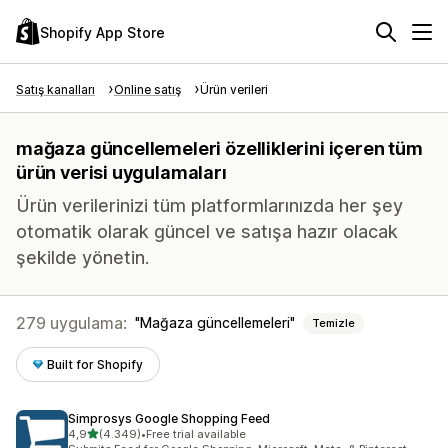
Shopify App Store
Satış kanalları
Online satış
Ürün verileri
mağaza güncellemeleri özelliklerini içeren tüm
ürün verisi uygulamaları
Ürün verilerinizi tüm platformlarınızda her şey
otomatik olarak güncel ve satışa hazır olacak
şekilde yönetin.
279 uygulama:
Mağaza güncellemeleri
Temizle
Built for Shopify
Simprosys Google Shopping Feed
5 yıldız üzerinden
4,9
(4.349)
•
Free trial available
toplam 4349 değerlendirme