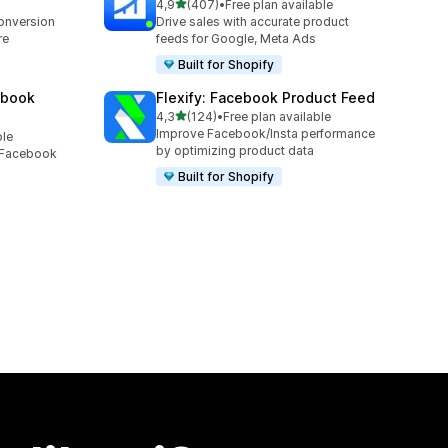
z 5 hvězd
4,9
(407)
•
Free plan available
Celkový počet recenzí: 407
conversion
Drive sales with accurate product
re
feeds for Google, Meta Ads
Built for Shopify
ebook
Flexify: Facebook Product Feed
z 5 hvězd
4,3
(124)
•
Free plan available
Celkový počet recenzí: 124
Improve Facebook/Insta performance
ble
by optimizing product data
, Facebook
Built for Shopify