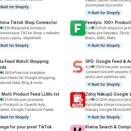
Feeds, server-side trackin
Automated Discounts
Built for Shopify
Built for Shopify
tima Tiktok Shop Connector
Feedyio: 100+ Produc
z 5 hvězd
z 5 hvězd
(28)
•
Bezplatná instalace
5,0
(101)
•
kový počet recenzí: 28
Celkový počet recenzí: 101
chronizace TikTok Shop v reálném
Feedy pro Heureka, Zboží, 
e pro výpisy, objednávk
Biano, GMC, Meta
Built for Shopify
Built for Shopify
ta Feed Watch Shopping
SPD: Google Feed & A
z 5 hvězd
eds
4,9
(35)
•
Free plan availa
Celkový počet recenzí: 35
Connect live with experts t
z 5 hvězd
(285)
•
Free trial available
kový počet recenzí: 285
errors and optimize ads
duct feeds for Google Shopping,
ebook feed, Bing & more
Built for Shopify
 Multi Product Feed LLMs.txt
Zdroj Nákupů Google 
z 5 hvězd
z 5 hvězd
(21)
•
Free plan available
4,9
(213)
•
kový počet recenzí: 21
Celkový počet recenzí: 21
c Products to OpenAI Ads,
Vytvářejte zdroje více pro
terest, Google, Facebook Feeds
Nákupy Google Microsoft/
Built for Shopify
Built for Shopify
ega for your pixel TikTok
Klarna Search & Comp