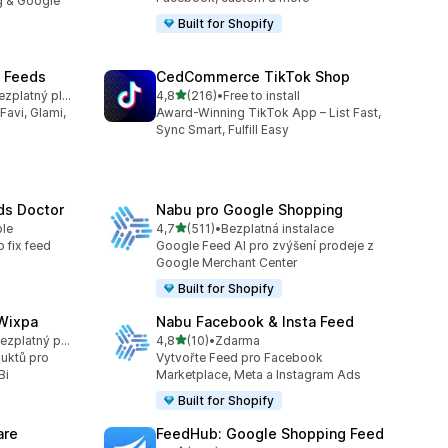
g & Google
Built for Shopify
t Feeds
CedCommerce TikTok Shop
z 5 hvězd
K dispozici je bezplatný plán
4,8
(216)
•
Free to install
Celkový počet recenzí: 216
Favi, Glami,
Award-Winning TikTok App – List Fast,
Sync Smart, Fulfill Easy
ds Doctor
Nabu pro Google Shopping
z 5 hvězd
ble
4,7
(511)
•
Bezplatná instalace
Celkový počet recenzí: 511
o fix feed
Google Feed AI pro zvýšení prodeje z
Google Merchant Center
Built for Shopify
Wixpa
Nabu Facebook & Insta Feed
z 5 hvězd
K dispozici je bezplatný plán
4,8
(10)
•
Zdarma
3
Celkový počet recenzí: 10
duktů pro
Vytvořte Feed pro Facebook
Bi
Marketplace, Meta a Instagram Ads
Built for Shopify
are
FeedHub: Google Shopping Feed