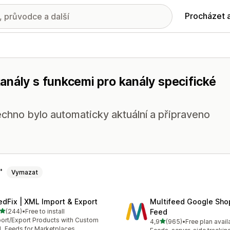
Procházet 
anály s funkcemi pro kanály specifické
chno bylo automaticky aktuální a připraveno
Vymazat
edFix | XML Import & Export
Multifeed Google Sho
z 5 hvězd
(244)
•
Free to install
Feed
kový počet recenzí: 244
ort/Export Products with Custom
z 5 hvězd
4,9
(965)
•
Free plan avail
Celkový počet recenzí: 96
 Feeds for Marketplaces