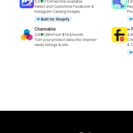
z 5 hvězd
5,0
(11)
•
Free trial available
4,9
Celkový počet recenzí: 11
Cel
Select and Customize Facebook &
Rea
Instagram Catalog Images.
Pix
Built for Shopify
Channable
∞ 
z 5 hvězd
3,9
(38)
•
From $104/month
4,8
Celkový počet recenzí: 38
Cel
Turn your product data into channel-
Cre
ready listings & ads
& C