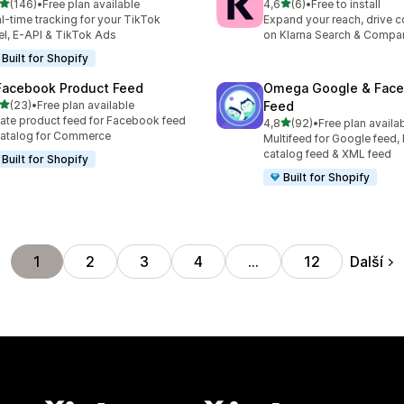
z 5 hvězd
z 5 hvězd
(146)
•
Free plan available
4,6
(6)
•
Free to install
kový počet recenzí: 146
Celkový počet recenzí: 6
l-time tracking for your TikTok
Expand your reach, drive 
el, E-API & TikTok Ads
on Klarna Search & Compa
Built for Shopify
Facebook Product Feed
Omega Google & Fac
z 5 hvězd
(23)
•
Free plan available
Feed
kový počet recenzí: 23
ate product feed for Facebook feed
z 5 hvězd
4,8
(92)
•
Free plan availa
Celkový počet recenzí: 92
atalog for Commerce
Multifeed for Google feed
catalog feed & XML feed
Built for Shopify
Built for Shopify
Další
1
2
3
4
…
12