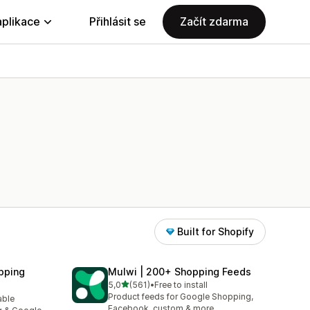
aplikace
Přihlásit se
Začít zdarma
Built for Shopify
pping
Mulwi | 200+ Shopping Feeds
z 5 hvězd
5,0
(561)
•
Free to install
Celkový počet recenzí: 561
Product feeds for Google Shopping,
able
5
Facebook, custom & more