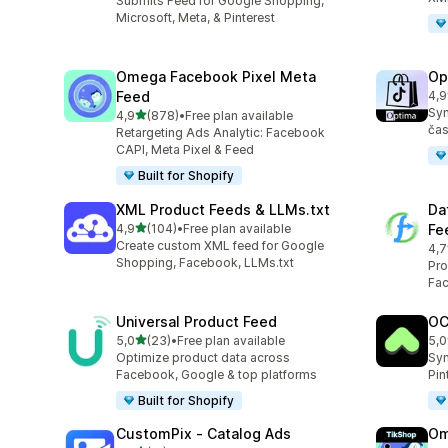
Submits Feed for Google Shopping,
Microsoft, Meta, & Pinterest
Omega Facebook Pixel Meta
Op
Feed
4,9
Cel
Syn
z 5 hvězd
4,9
(878)
•
Free plan available
Celkový počet recenzí: 878
čas
Retargeting Ads Analytic: Facebook
CAPI, Meta Pixel & Feed
Built for Shopify
XML Product Feeds & LLMs.txt
Da
z 5 hvězd
4,9
(104)
•
Free plan available
Fe
Celkový počet recenzí: 104
Create custom XML feed for Google
4,7
Cel
Shopping, Facebook, LLMs.txt
Pro
Fac
Universal Product Feed
OC
z 5 hvězd
5,0
(23)
•
Free plan available
5,0
Celkový počet recenzí: 23
Cel
Optimize product data across
Syn
Facebook, Google & top platforms
Pin
Built for Shopify
CustomPix ‑ Catalog Ads
Om