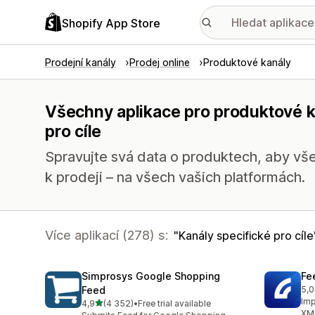
Shopify App Store
Prodejní kanály
Prodej online
Produktové kanály
Všechny aplikace pro produktové k
pro cíle
Spravujte svá data o produktech, aby vše
k prodeji – na všech vašich platformách.
Více aplikací (278) s:
Kanály specifické pro cíle
Simprosys Google Shopping
Fe
Feed
5,0
Cel
Imp
z 5 hvězd
4,9
(4 352)
•
Free trial available
Celkový počet recenzí: 4352
XML