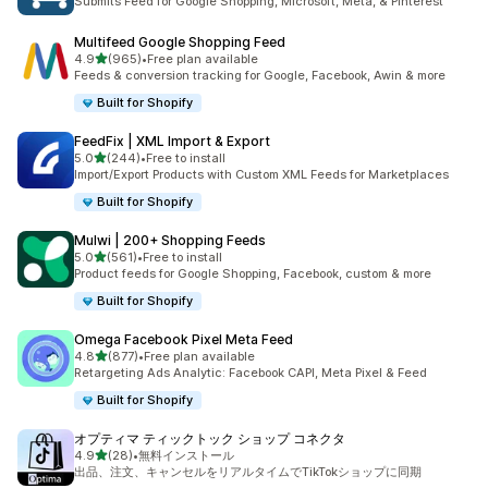
Submits Feed for Google Shopping, Microsoft, Meta, & Pinterest
Multifeed Google Shopping Feed
5つ星中
4.9
(965)
•
Free plan available
合計レビュー数：965件
Feeds & conversion tracking for Google, Facebook, Awin & more
Built for Shopify
FeedFix | XML Import & Export
5つ星中
5.0
(244)
•
Free to install
合計レビュー数：244件
Import/Export Products with Custom XML Feeds for Marketplaces
Built for Shopify
Mulwi | 200+ Shopping Feeds
5つ星中
5.0
(561)
•
Free to install
合計レビュー数：561件
Product feeds for Google Shopping, Facebook, custom & more
Built for Shopify
Omega Facebook Pixel Meta Feed
5つ星中
4.8
(877)
•
Free plan available
合計レビュー数：877件
Retargeting Ads Analytic: Facebook CAPI, Meta Pixel & Feed
Built for Shopify
オプティマ ティックトック ショップ コネクタ
5つ星中
4.9
(28)
•
無料インストール
合計レビュー数：28件
出品、注文、キャンセルをリアルタイムでTikTokショップに同期