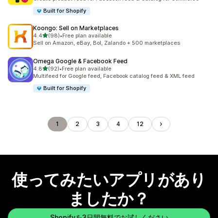
Built for Shopify
Koongo: Sell on Marketplaces
5つ星中
4.4
(98)
•
Free plan available
合計レビュー数：98件
Sell on Amazon, eBay, Bol, Zalando + 500 marketplaces
Omega Google & Facebook Feed
5つ星中
4.8
(92)
•
Free plan available
合計レビュー数：92件
Multifeed for Google feed, Facebook catalog feed & XML feed
Built for Shopify
1
2
3
4
12
使ってみたいアプリがあり
ましたか？
Shopifyを3日間無料でお試しください