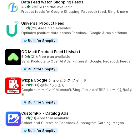
Data Feed Watch Shopping Feeds
5つ星中
4.7
(285)
•
Free trial available
合計レビュー数：285件
Product feeds for Google Shopping, Facebook feed, Bing & more
Universal Product Feed
5つ星中
5.0
(23)
•
Free plan available
合計レビュー数：23件
Optimize product data across Facebook, Google & top platforms
Built for Shopify
OC Multi Product Feed LLMs.txt
5つ星中
5.0
(21)
•
Free plan available
合計レビュー数：21件
Sync Products to OpenAI Ads, Pinterest, Google, Facebook Feeds
Built for Shopify
Wixpa Google ショッピング フィード
5つ星中
4.9
(213)
•
無料プランあり
合計レビュー数：213件
Google ショッピング Microsoft/Bing 用のマルチ商品フィードを作成す
る
Built for Shopify
CustomPix ‑ Catalog Ads
5つ星中
5.0
(11)
•
Free trial available
合計レビュー数：11件
Select and Customize Facebook & Instagram Catalog Images.
Built for Shopify