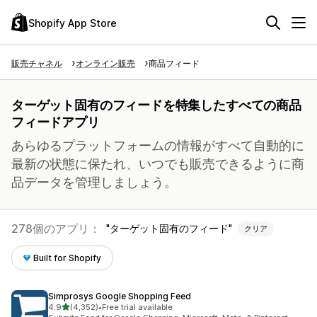
Shopify App Store
販売チャネル
オンライン販売
商品フィード
ターゲット固有のフィードを特集したすべての商品
フィードアプリ
あらゆるプラットフォームの情報がすべて自動的に
最新の状態に保たれ、いつでも販売できるように商
品データを管理しましょう。
278個のアプリ：
ターゲット固有のフィード
クリア
Built for Shopify
Simprosys Google Shopping Feed
5つ星中
4.9
(4,352)
•
Free trial available
合計レビュー数：4352件