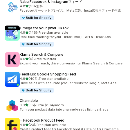
Nabu Facebook & Instagramフィード
5つ星中
4.8
(10)
•
無料
合計レビュー数：10件
Facebookマーケットプレイス、Meta広告、Insta広告用フィード作成
Built for Shopify
Omega for your pixel TikTok
5つ星中
4.9
(146)
•
Free plan available
合計レビュー数：146件
Real-time tracking for your TikTok Pixel, E-API & TikTok Ads
Built for Shopify
Klarna Search & Compare
5つ星中
4.6
(6)
•
Free to install
合計レビュー数：6件
Expand your reach, drive conversion on Klarna Search & Compare
FeedHub: Google Shopping Feed
5つ星中
4.9
(407)
•
Free plan available
合計レビュー数：407件
Drive sales with accurate product feeds for Google, Meta Ads
Built for Shopify
Channable
5つ星中
3.9
(38)
•
From $104/month
合計レビュー数：38件
Turn your product data into channel-ready listings & ads
∞ Facebook Product Feed
5つ星中
4.8
(23)
•
Free plan available
合計レビュー数：23件
Create product feed for Facebook feed & Catalog for Commerce