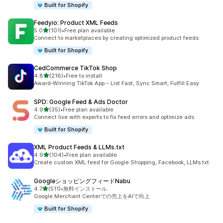
Built for Shopify
Feedyio: Product XML Feeds
5つ星中
5.0
(101)
•
Free plan available
合計レビュー数：101件
Connect to marketplaces by creating optimized product feeds
Built for Shopify
CedCommerce TikTok Shop
5つ星中
4.8
(216)
•
Free to install
合計レビュー数：216件
Award-Winning TikTok App – List Fast, Sync Smart, Fulfill Easy
SPD: Google Feed & Ads Doctor
5つ星中
4.9
(35)
•
Free plan available
合計レビュー数：35件
Connect live with experts to fix feed errors and optimize ads
Built for Shopify
XML Product Feeds & LLMs.txt
5つ星中
4.9
(104)
•
Free plan available
合計レビュー数：104件
Create custom XML feed for Google Shopping, Facebook, LLMs.txt
GoogleショッピングフィードNabu
5つ星中
4.7
(511)
•
無料インストール
合計レビュー数：511件
Google Merchant Centerでの売上をAIで向上
Built for Shopify