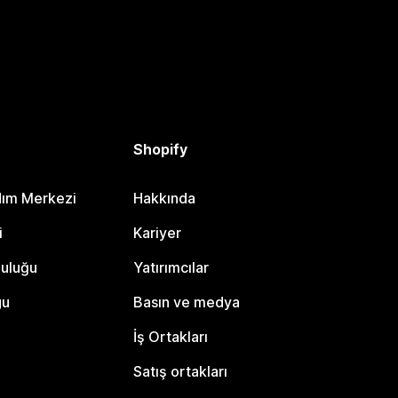
Shopify
dım Merkezi
Hakkında
i
Kariyer
luluğu
Yatırımcılar
gu
Basın ve medya
İş Ortakları
Satış ortakları