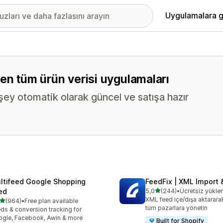
Uygulamalara g
eren tüm ürün verisi uygulamaları
 şey otomatik olarak güncel ve satışa hazır
ltifeed Google Shopping
FeedFix | XML Import 
5 yıldız üzerinden
ed
5,0
(244)
•
Ücretsiz yükl
toplam 244 değerlendirme
XML feed içe/dışa aktararak
5 yıldız üzerinden
(964)
•
Free plan available
lam 964 değerlendirme
tüm pazarlara yönetin
ds & conversion tracking for
gle, Facebook, Awin & more
Built for Shopify