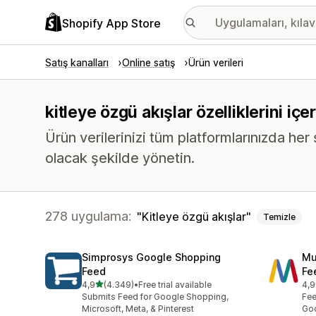
Shopify App Store
Satış kanalları
Online satış
Ürün verileri
kitleye özgü akışlar özelliklerini iç
Ürün verilerinizi tüm platformlarınızda her
olacak şekilde yönetin.
278 uygulama:
Kitleye özgü akışlar
Temizle
Simprosys Google Shopping
Mu
Feed
Fe
5 yıldız üzerinden
4,9
(4.349)
•
Free trial available
4,9
toplam 4349 değerlendirme
top
Submits Feed for Google Shopping,
Fee
Microsoft, Meta, & Pinterest
Goo