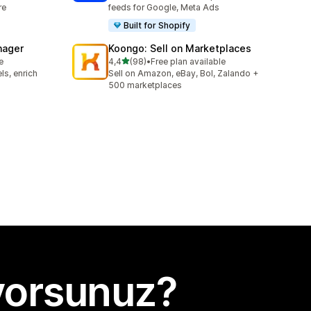
re
feeds for Google, Meta Ads
Built for Shopify
nager
Koongo: Sell on Marketplaces
5 yıldız üzerinden
e
4,4
(98)
•
Free plan available
toplam 98 değerlendirme
ls, enrich
Sell on Amazon, eBay, Bol, Zalando +
500 marketplaces
yorsunuz?