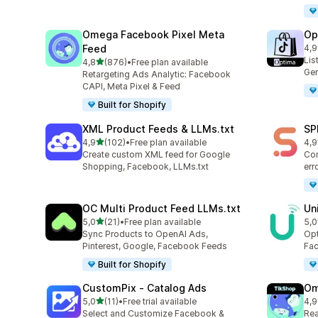
Omega Facebook Pixel Meta
Op
Feed
4,9
top
Lis
5 yıldız üzerinden
4,8
(876)
•
Free plan available
toplam 876 değerlendirme
Ger
Retargeting Ads Analytic: Facebook
CAPI, Meta Pixel & Feed
Built for Shopify
XML Product Feeds & LLMs.txt
SP
5 yıldız üzerinden
4,9
(102)
•
Free plan available
4,9
toplam 102 değerlendirme
top
Create custom XML feed for Google
Con
Shopping, Facebook, LLMs.txt
err
OC Multi Product Feed LLMs.txt
Un
5 yıldız üzerinden
5,0
(21)
•
Free plan available
5,0
toplam 21 değerlendirme
top
Sync Products to OpenAI Ads,
Opt
Pinterest, Google, Facebook Feeds
Fac
Built for Shopify
CustomPix ‑ Catalog Ads
Om
5 yıldız üzerinden
5,0
(11)
•
Free trial available
4,9
toplam 11 değerlendirme
top
Select and Customize Facebook &
Rea