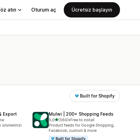
öz atın
Oturum aç
Ücretsiz başlayın
Built for Shopify
& Export
Mulwi | 200+ Shopping Feeds
5 yıldız üzerinden
eme
5,0
(560)
•
Free to install
toplam 560 değerlendirme
 ürünlerinizi
Product feeds for Google Shopping,
Facebook, custom & more
Built for Shopify