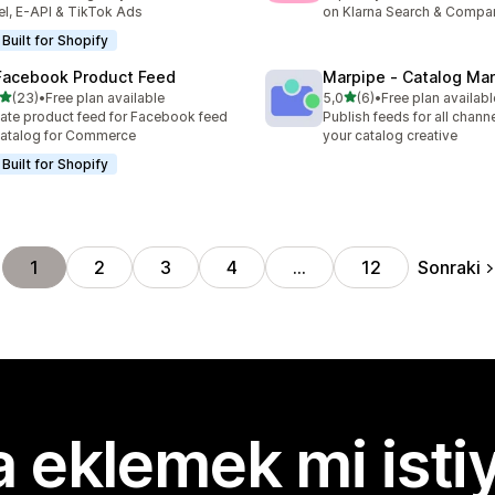
el, E-API & TikTok Ads
on Klarna Search & Compa
Built for Shopify
Facebook Product Feed
Marpipe ‑ Catalog Ma
5 yıldız üzerinden
5 yıldız üzerinden
(23)
•
Free plan available
5,0
(6)
•
Free plan availabl
lam 23 değerlendirme
toplam 6 değerlendirme
ate product feed for Facebook feed
Publish feeds for all channe
atalog for Commerce
your catalog creative
Built for Shopify
Sonraki
1
2
3
4
…
12
 eklemek mi isti