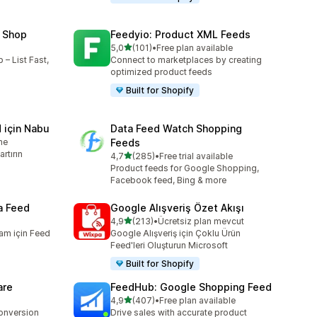
 Shop
Feedyio: Product XML Feeds
5 yıldız üzerinden
5,0
(101)
•
Free plan available
toplam 101 değerlendirme
– List Fast,
Connect to marketplaces by creating
optimized product feeds
Built for Shopify
 için Nabu
Data Feed Watch Shopping
me
Feeds
artırın
5 yıldız üzerinden
4,7
(285)
•
Free trial available
toplam 285 değerlendirme
Product feeds for Google Shopping,
Facebook feed, Bing & more
a Feed
Google Alışveriş Özet Akışı
5 yıldız üzerinden
4,9
(213)
•
Ücretsiz plan mevcut
toplam 213 değerlendirme
am için Feed
Google Alışveriş için Çoklu Ürün
Feed'leri Oluşturun Microsoft
Built for Shopify
are
FeedHub: Google Shopping Feed
5 yıldız üzerinden
4,9
(407)
•
Free plan available
toplam 407 değerlendirme
conversion
Drive sales with accurate product