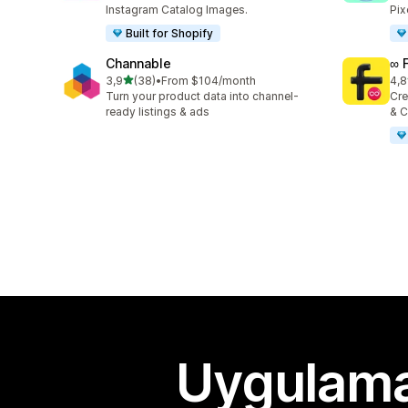
Instagram Catalog Images.
Pix
Built for Shopify
Channable
∞ 
5 yıldız üzerinden
3,9
(38)
•
From $104/month
4,8
toplam 38 değerlendirme
top
Turn your product data into channel-
Cre
ready listings & ads
& C
Uygulama