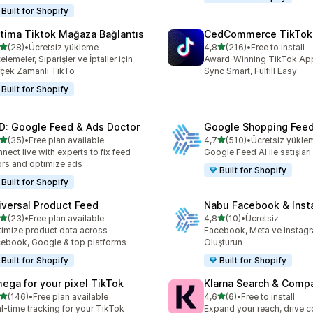
Built for Shopify
tima Tiktok Mağaza Bağlantıs
CedCommerce TikTok
5 yıldız üzerinden
5 yıldız üzerinden
(28)
•
Ücretsiz yükleme
4,8
(216)
•
Free to install
lam 28 değerlendirme
toplam 216 değerlendirme
telemeler, Siparişler ve İptaller için
Award-Winning TikTok App 
çek Zamanlı TikTo
Sync Smart, Fulfill Easy
Built for Shopify
D: Google Feed & Ads Doctor
Google Shopping Feed
5 yıldız üzerinden
5 yıldız üzerinden
(35)
•
Free plan available
4,7
(510)
•
Ücretsiz yükle
lam 35 değerlendirme
toplam 510 değerlendirme
nect live with experts to fix feed
Google Feed AI ile satışları 
ors and optimize ads
Built for Shopify
Built for Shopify
iversal Product Feed
Nabu Facebook & Inst
5 yıldız üzerinden
5 yıldız üzerinden
(23)
•
Free plan available
4,8
(10)
•
Ücretsiz
lam 23 değerlendirme
toplam 10 değerlendirme
imize product data across
Facebook, Meta ve Instagr
ebook, Google & top platforms
Oluşturun
Built for Shopify
Built for Shopify
ega for your pixel TikTok
Klarna Search & Comp
5 yıldız üzerinden
5 yıldız üzerinden
(146)
•
Free plan available
4,6
(6)
•
Free to install
lam 146 değerlendirme
toplam 6 değerlendirme
l-time tracking for your TikTok
Expand your reach, drive 