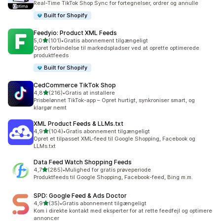
Real-Time TikTok Shop Sync for fortegnelser, ordrer og annulle
Built for Shopify
Feedyio: Product XML Feeds
ud af 5 stjerner
5,0
(101)
•
Gratis abonnement tilgængeligt
101 anmeldelser i alt
Opret forbindelse til markedspladser ved at oprette optimerede
produktfeeds
Built for Shopify
CedCommerce TikTok Shop
ud af 5 stjerner
4,8
(216)
•
Gratis at installere
216 anmeldelser i alt
Prisbelønnet TikTok-app – Opret hurtigt, synkroniser smart, og
klargør nemt
XML Product Feeds & LLMs.txt
ud af 5 stjerner
4,9
(104)
•
Gratis abonnement tilgængeligt
104 anmeldelser i alt
Opret et tilpasset XML-feed til Google Shopping, Facebook og
LLMs.txt
Data Feed Watch Shopping Feeds
ud af 5 stjerner
4,7
(285)
•
Mulighed for gratis prøveperiode
285 anmeldelser i alt
Produktfeeds til Google Shopping, Facebook-feed, Bing m.m.
SPD: Google Feed & Ads Doctor
ud af 5 stjerner
4,9
(35)
•
Gratis abonnement tilgængeligt
35 anmeldelser i alt
Kom i direkte kontakt med eksperter for at rette feedfejl og optimere
annoncer