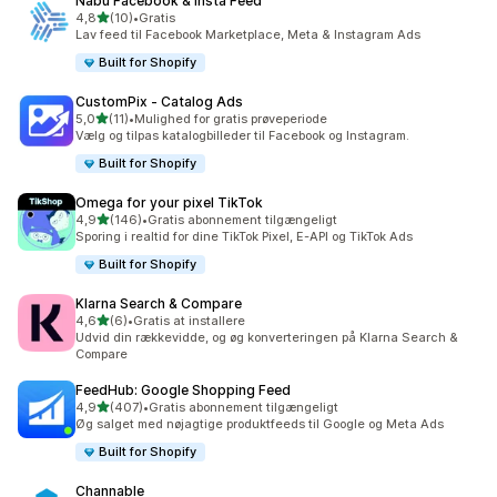
Nabu Facebook & Insta Feed
ud af 5 stjerner
4,8
(10)
•
Gratis
10 anmeldelser i alt
Lav feed til Facebook Marketplace, Meta & Instagram Ads
Built for Shopify
CustomPix ‑ Catalog Ads
ud af 5 stjerner
5,0
(11)
•
Mulighed for gratis prøveperiode
11 anmeldelser i alt
Vælg og tilpas katalogbilleder til Facebook og Instagram.
Built for Shopify
Omega for your pixel TikTok
ud af 5 stjerner
4,9
(146)
•
Gratis abonnement tilgængeligt
146 anmeldelser i alt
Sporing i realtid for dine TikTok Pixel, E-API og TikTok Ads
Built for Shopify
Klarna Search & Compare
ud af 5 stjerner
4,6
(6)
•
Gratis at installere
6 anmeldelser i alt
Udvid din rækkevidde, og øg konverteringen på Klarna Search &
Compare
FeedHub: Google Shopping Feed
ud af 5 stjerner
4,9
(407)
•
Gratis abonnement tilgængeligt
407 anmeldelser i alt
Øg salget med nøjagtige produktfeeds til Google og Meta Ads
Built for Shopify
Channable