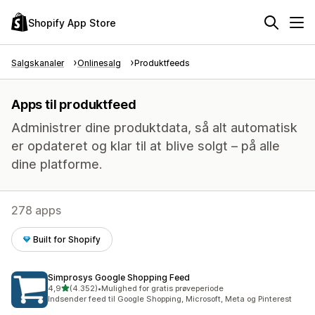
Shopify App Store
Salgskanaler
Onlinesalg
Produktfeeds
Apps til produktfeed
Administrer dine produktdata, så alt automatisk
er opdateret og klar til at blive solgt – på alle
dine platforme.
278 apps
Built for Shopify
Simprosys Google Shopping Feed
ud af 5 stjerner
4,9
(4.352)
•
Mulighed for gratis prøveperiode
4352 anmeldelser i alt
Indsender feed til Google Shopping, Microsoft, Meta og Pinterest