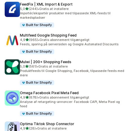
FeedFix | XML Import & Export
ud af 5 stjerner
5,0
(244)
•
Gratis at installere
244 anmeldelser i alt
Importér/eksportér produkter med tilpassede XML-feeds til
markedspladser
Built for Shopify
Multifeed Google Shopping Feed
ud af 5 stjerner
4,9
(965)
•
Gratis abonnement tilgængeligt
965 anmeldelser i alt
Feeds, sporing på serversiden og Google Automated Discounts
Built for Shopify
Mulwi | 200+ Shopping Feeds
ud af 5 stjerner
5,0
(561)
•
Gratis at installere
561 anmeldelser i alt
Produktfeeds til Google Shopping, Facebook, tilpassede feeds med
mere
Built for Shopify
Omega Facebook Pixel Meta Feed
ud af 5 stjerner
4,9
(878)
•
Gratis abonnement tilgængeligt
878 anmeldelser i alt
Analyse af retargeting-annoncer: Facebook CAPI, Meta Pixel og
feed
Built for Shopify
Optima Tiktok Shop Connector
ud af 5 stjerner
4,9
(28)
•
Gratis at installere
28 anmeldelser i alt