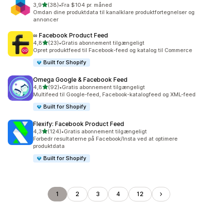
ud af 5 stjerner
3,9
(38)
•
Fra $104 pr. måned
38 anmeldelser i alt
Omdan dine produktdata til kanalklare produktfortegnelser og
annoncer
∞ Facebook Product Feed
ud af 5 stjerner
4,8
(23)
•
Gratis abonnement tilgængeligt
23 anmeldelser i alt
Opret produktfeed til Facebook-feed og katalog til Commerce
Built for Shopify
Omega Google & Facebook Feed
ud af 5 stjerner
4,8
(92)
•
Gratis abonnement tilgængeligt
92 anmeldelser i alt
Multifeed til Google-feed, Facebook-katalogfeed og XML-feed
Built for Shopify
Flexify: Facebook Product Feed
ud af 5 stjerner
4,3
(124)
•
Gratis abonnement tilgængeligt
124 anmeldelser i alt
Forbedr resultaterne på Facebook/Insta ved at optimere
produktdata
Built for Shopify
1
2
3
4
12