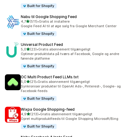
Built for Shopify
Nabu til Google Shopping Feed
ud af 5 stjerner
4,7
(511)
•
Gratis at installere
511 anmeldelser i alt
Google Feed AI til at øge salg fra Google Merchant Center
Built for Shopify
Universal Product Feed
ud af 5 stjerner
5,0
(23)
•
Gratis abonnement tilgængeligt
23 anmeldelser i alt
Optimer produktdata på tværs af Facebook, Google og andre
førende platforme
Built for Shopify
OC Multi Product Feed LLMs.txt
ud af 5 stjerner
5,0
(21)
•
Gratis abonnement tilgængeligt
21 anmeldelser i alt
Synkroniser produkter til OpenAI Ads-, Pinterest-, Google- og
Facebook-feeds
Built for Shopify
Wixpa Google Shopping‑feed
ud af 5 stjerner
4,9
(213)
•
Gratis abonnement tilgængeligt
213 anmeldelser i alt
Opret multiproduktfeeds til Google Shopping Microsoft/Bing
Built for Shopify