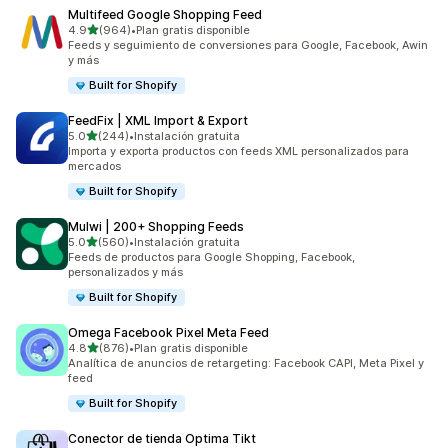
Multifeed Google Shopping Feed
de 5 estrellas
4.9
(964)
•
Plan gratis disponible
964 reseñas en total
Feeds y seguimiento de conversiones para Google, Facebook, Awin
y más
Built for Shopify
FeedFix | XML Import & Export
de 5 estrellas
5.0
(244)
•
Instalación gratuita
244 reseñas en total
Importa y exporta productos con feeds XML personalizados para
mercados
Built for Shopify
Mulwi | 200+ Shopping Feeds
de 5 estrellas
5.0
(560)
•
Instalación gratuita
560 reseñas en total
Feeds de productos para Google Shopping, Facebook,
personalizados y más
Built for Shopify
Omega Facebook Pixel Meta Feed
de 5 estrellas
4.8
(876)
•
Plan gratis disponible
876 reseñas en total
Analítica de anuncios de retargeting: Facebook CAPI, Meta Pixel y
feed
Built for Shopify
Conector de tienda Optima Tikt