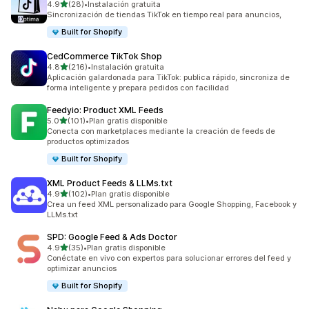
de 5 estrellas
4.9
(28)
•
Instalación gratuita
28 reseñas en total
Sincronización de tiendas TikTok en tiempo real para anuncios,
Built for Shopify
CedCommerce TikTok Shop
de 5 estrellas
4.8
(216)
•
Instalación gratuita
216 reseñas en total
Aplicación galardonada para TikTok: publica rápido, sincroniza de
forma inteligente y prepara pedidos con facilidad
Feedyio: Product XML Feeds
de 5 estrellas
5.0
(101)
•
Plan gratis disponible
101 reseñas en total
Conecta con marketplaces mediante la creación de feeds de
productos optimizados
Built for Shopify
XML Product Feeds & LLMs.txt
de 5 estrellas
4.9
(102)
•
Plan gratis disponible
102 reseñas en total
Crea un feed XML personalizado para Google Shopping, Facebook y
LLMs.txt
SPD: Google Feed & Ads Doctor
de 5 estrellas
4.9
(35)
•
Plan gratis disponible
35 reseñas en total
Conéctate en vivo con expertos para solucionar errores del feed y
optimizar anuncios
Built for Shopify