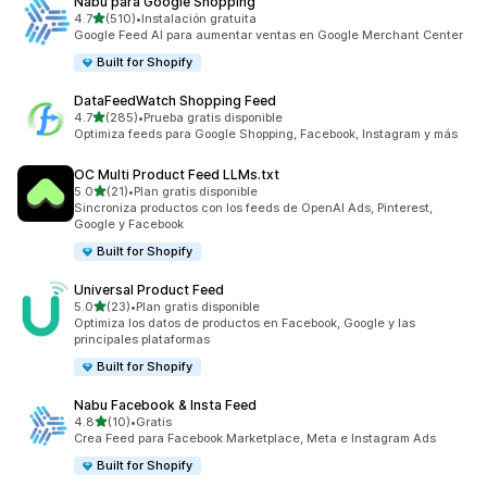
Nabu para Google Shopping
de 5 estrellas
4.7
(510)
•
Instalación gratuita
510 reseñas en total
Google Feed AI para aumentar ventas en Google Merchant Center
Built for Shopify
DataFeedWatch Shopping Feed
de 5 estrellas
4.7
(285)
•
Prueba gratis disponible
285 reseñas en total
Optimiza feeds para Google Shopping, Facebook, Instagram y más
OC Multi Product Feed LLMs.txt
de 5 estrellas
5.0
(21)
•
Plan gratis disponible
21 reseñas en total
Sincroniza productos con los feeds de OpenAI Ads, Pinterest,
Google y Facebook
Built for Shopify
Universal Product Feed
de 5 estrellas
5.0
(23)
•
Plan gratis disponible
23 reseñas en total
Optimiza los datos de productos en Facebook, Google y las
principales plataformas
Built for Shopify
Nabu Facebook & Insta Feed
de 5 estrellas
4.8
(10)
•
Gratis
10 reseñas en total
Crea Feed para Facebook Marketplace, Meta e Instagram Ads
Built for Shopify