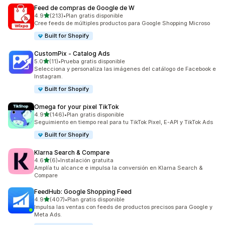
Feed de compras de Google de W
de 5 estrellas
4.9
(213)
•
Plan gratis disponible
213 reseñas en total
Cree feeds de múltiples productos para Google Shopping Microso
Built for Shopify
CustomPix ‑ Catalog Ads
de 5 estrellas
5.0
(11)
•
Prueba gratis disponible
11 reseñas en total
Selecciona y personaliza las imágenes del catálogo de Facebook e
Instagram.
Built for Shopify
Omega for your pixel TikTok
de 5 estrellas
4.9
(146)
•
Plan gratis disponible
146 reseñas en total
Seguimiento en tiempo real para tu TikTok Pixel, E-API y TikTok Ads
Built for Shopify
Klarna Search & Compare
de 5 estrellas
4.6
(6)
•
Instalación gratuita
6 reseñas en total
Amplía tu alcance e impulsa la conversión en Klarna Search &
Compare
FeedHub: Google Shopping Feed
de 5 estrellas
4.9
(407)
•
Plan gratis disponible
407 reseñas en total
Impulsa las ventas con feeds de productos precisos para Google y
Meta Ads.