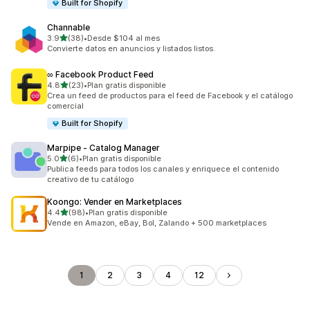
Built for Shopify
Channable
de 5 estrellas
3.9
(38)
•
Desde $104 al mes
38 reseñas en total
Convierte datos en anuncios y listados listos.
∞ Facebook Product Feed
de 5 estrellas
4.8
(23)
•
Plan gratis disponible
23 reseñas en total
Crea un feed de productos para el feed de Facebook y el catálogo
comercial
Built for Shopify
Marpipe ‑ Catalog Manager
de 5 estrellas
5.0
(6)
•
Plan gratis disponible
6 reseñas en total
Publica feeds para todos los canales y enriquece el contenido
creativo de tu catálogo
Koongo: Vender en Marketplaces
de 5 estrellas
4.4
(98)
•
Plan gratis disponible
98 reseñas en total
Vende en Amazon, eBay, Bol, Zalando + 500 marketplaces
1
2
3
4
12