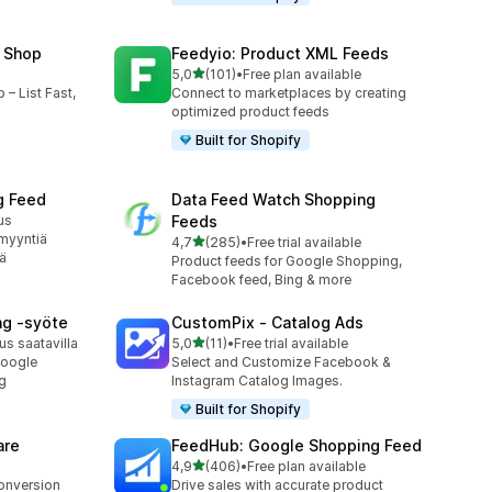
 Shop
Feedyio: Product XML Feeds
/ 5 tähteä
5,0
(101)
•
Free plan available
101 arvostelua yhteensä
– List Fast,
Connect to marketplaces by creating
optimized product feeds
Built for Shopify
g Feed
Data Feed Watch Shopping
us
Feeds
myyntiä
/ 5 tähteä
4,7
(285)
•
Free trial available
285 arvostelua yhteensä
ä
Product feeds for Google Shopping,
Facebook feed, Bing & more
g ‑syöte
CustomPix ‑ Catalog Ads
/ 5 tähteä
s saatavilla
5,0
(11)
•
Free trial available
11 arvostelua yhteensä
Google
Select and Customize Facebook &
g
Instagram Catalog Images.
Built for Shopify
are
FeedHub: Google Shopping Feed
/ 5 tähteä
4,9
(406)
•
Free plan available
406 arvostelua yhteensä
conversion
Drive sales with accurate product