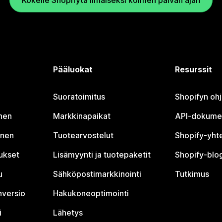
Kokeile Shopifyta ilmaiseksi kolmen päivän ajan
Pääluokat
Resurssit
Suoratoimitus
Shopifyn oh
nen
Markkinapaikat
API-dokume
inen
Tuotearvostelut
Shopify-yht
tukset
Lisämyynti ja tuotepaketit
Shopify-blog
u
Sähköpostimarkkinointi
Tutkimus
nversio
Hakukoneoptimointi
i
Lähetys