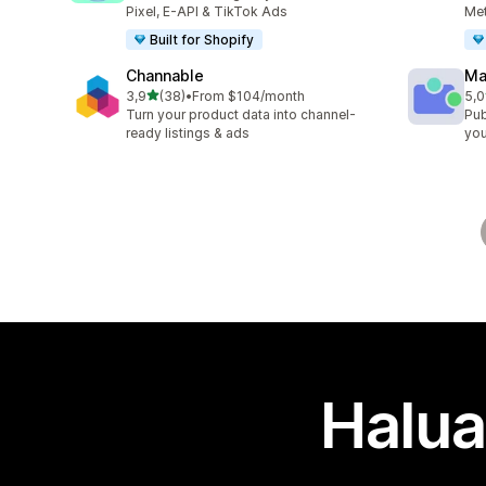
Pixel, E-API & TikTok Ads
Met
Built for Shopify
Channable
Ma
/ 5 tähteä
3,9
(38)
•
From $104/month
5,0
38 arvostelua yhteensä
6 a
Turn your product data into channel-
Pub
ready listings & ads
you
Halua