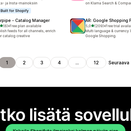
a- ja Insta-mainoksiin
on Klarna Search & Compa
Built for Shopify
rpipe ‑ Catalog Manager
AR: Google Shopping 
/ 5 tähteä
/ 5 tähteä
(6)
•
Free plan available
5,0
(209)
•
Free trial avail
rvostelua yhteensä
209 arvostelua yhteensä
lish feeds for all channels, enrich
Multi language & currency 
r catalog creative
Google Shopping.
Seuraava
1
2
3
4
…
12
tko lisätä sovell