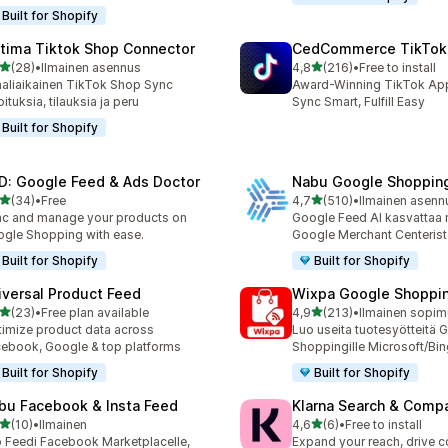
Built for Shopify
tima Tiktok Shop Connector
CedCommerce TikTok
/ 5 tähteä
/ 5 tähteä
(28)
•
Ilmainen asennus
4,8
(216)
•
Free to install
arvostelua yhteensä
216 arvostelua yhteensä
aliaikainen TikTok Shop Sync
Award-Winning TikTok App 
oituksia, tilauksia ja peru
Sync Smart, Fulfill Easy
Built for Shopify
D: Google Feed & Ads Doctor
Nabu Google Shoppin
/ 5 tähteä
/ 5 tähteä
(34)
•
Free
4,7
(510)
•
Ilmainen asenn
arvostelua yhteensä
510 arvostelua yhteensä
c and manage your products on
Google Feed AI kasvattaa 
gle Shopping with ease.
Google Merchant Centerist
Built for Shopify
Built for Shopify
iversal Product Feed
Wixpa Google Shoppin
/ 5 tähteä
/ 5 tähteä
(23)
•
Free plan available
4,9
(213)
•
Ilmainen sopimu
arvostelua yhteensä
213 arvostelua yhteensä
imize product data across
Luo useita tuotesyötteitä 
ebook, Google & top platforms
Shoppingille Microsoft/Bin
Built for Shopify
Built for Shopify
bu Facebook & Insta Feed
Klarna Search & Comp
/ 5 tähteä
/ 5 tähteä
(10)
•
Ilmainen
4,6
(6)
•
Free to install
arvostelua yhteensä
6 arvostelua yhteensä
 Feedi Facebook Marketplacelle,
Expand your reach, drive 