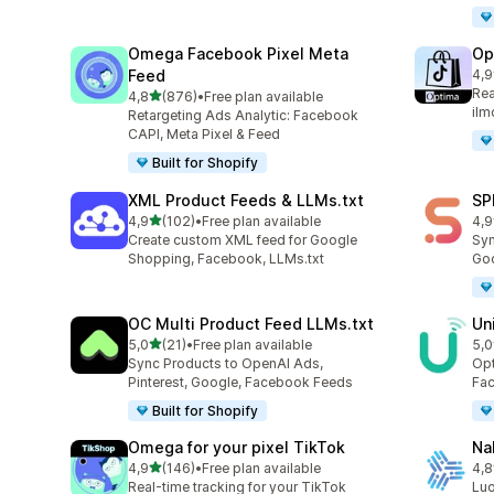
Omega Facebook Pixel Meta
Op
Feed
4,9
28 
Rea
/ 5 tähteä
4,8
(876)
•
Free plan available
876 arvostelua yhteensä
ilm
Retargeting Ads Analytic: Facebook
CAPI, Meta Pixel & Feed
Built for Shopify
XML Product Feeds & LLMs.txt
SP
/ 5 tähteä
4,9
(102)
•
Free plan available
4,9
102 arvostelua yhteensä
34 
Create custom XML feed for Google
Syn
Shopping, Facebook, LLMs.txt
Goo
OC Multi Product Feed LLMs.txt
Un
/ 5 tähteä
5,0
(21)
•
Free plan available
5,0
21 arvostelua yhteensä
23 
Sync Products to OpenAI Ads,
Opt
Pinterest, Google, Facebook Feeds
Fac
Built for Shopify
Omega for your pixel TikTok
Na
/ 5 tähteä
4,9
(146)
•
Free plan available
4,8
146 arvostelua yhteensä
10 
Real-time tracking for your TikTok
Luo