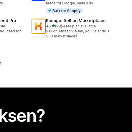
re
feeds for Google, Meta Ads
Built for Shopify
Feed Pro
Koongo: Sell on Marketplaces
/ 5 tähteä
able
4,4
(98)
•
Free plan available
98 arvostelua yhteensä
XML feed for
Sell on Amazon, eBay, Bol, Zalando +
500 marketplaces
uksen?