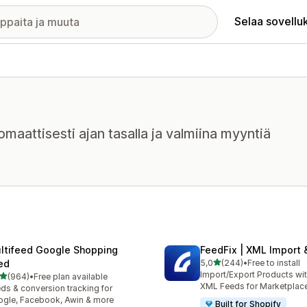
Selaa sovellu
tomaattisesti ajan tasalla ja valmiina myyntiä
ltifeed Google Shopping
FeedFix | XML Import 
/ 5 tähteä
ed
5,0
(244)
•
Free to install
244 arvostelua yhteensä
Import/Export Products wi
/ 5 tähteä
(964)
•
Free plan available
 arvostelua yhteensä
XML Feeds for Marketplac
ds & conversion tracking for
gle, Facebook, Awin & more
Built for Shopify