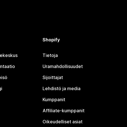
Shopify
jekeskus
Tietoja
ntaatio
Uramahdollisuudet
eisö
Sijoittajat
i
Lehdistö ja media
Kumppanit
Affiliate-kumppanit
Oikeudelliset asiat