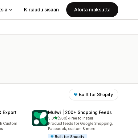
ksia
Kirjaudu sisään
Aloita maksutta
Built for Shopify
& Export
Mulwi | 200+ Shopping Feeds
/ 5 tähteä
5,0
(560)
•
Free to install
560 arvostelua yhteensä
th Custom
Product feeds for Google Shopping,
es
Facebook, custom & more
Built for Shopify