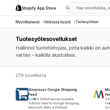
Shopify App Store
Myyntikanavat
Verkossa myynti
Tuotesyötteet
Tuotesyötesovellukset
Hallinnoi tuotetietojasi, jotta kaikki on au
varten – kaikilla alustoillasi.
279 sovellusta
Simprosys Google Shopping
Mu
Feed
Fe
/ 5 tähteä
4,9
(4 349)
•
Free trial available
4,9
4349 arvostelua yhteensä
964
Submits Feed for Google Shopping,
Fee
Microsoft, Meta, & Pinterest
Goo