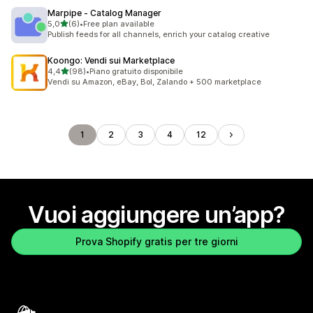
Marpipe ‑ Catalog Manager
stelle su 5
5,0
(6)
•
Free plan available
6 recensioni totali
Publish feeds for all channels, enrich your catalog creative
Koongo: Vendi sui Marketplace
stelle su 5
4,4
(98)
•
Piano gratuito disponibile
98 recensioni totali
Vendi su Amazon, eBay, Bol, Zalando + 500 marketplace
1
2
3
4
12
Vuoi aggiungere un’app?
Prova Shopify gratis per tre giorni