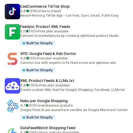
CedCommerce TikTok Shop
stelle su 5
4,8
(216)
•
Free to install
216 recensioni totali
Award-Winning TikTok App – List Fast, Sync Smart, Fulfill Easy
Feedyio: Product XML Feeds
stelle su 5
5,0
(101)
•
Free plan available
101 recensioni totali
Connect to marketplaces by creating optimized product feeds
Built for Shopify
SPD: Google Feed & Ads Doctor
stelle su 5
4,9
(35)
•
Free plan available
35 recensioni totali
Connect live with experts to fix feed errors and optimize ads
Built for Shopify
XML Product Feeds & LLMs.txt
stelle su 5
4,9
(104)
•
Free plan available
104 recensioni totali
Create custom XML feed for Google Shopping, Facebook, LLMs.txt
Nabu per Google Shopping
stelle su 5
4,7
(510)
•
Installazione gratuita
510 recensioni totali
Google Feed AI per aumentare vendite da Google Merchant Center
Built for Shopify
DataFeedWatch Shopping Feed
stelle su 5
4,7
(285)
•
Prova gratuita disponibile