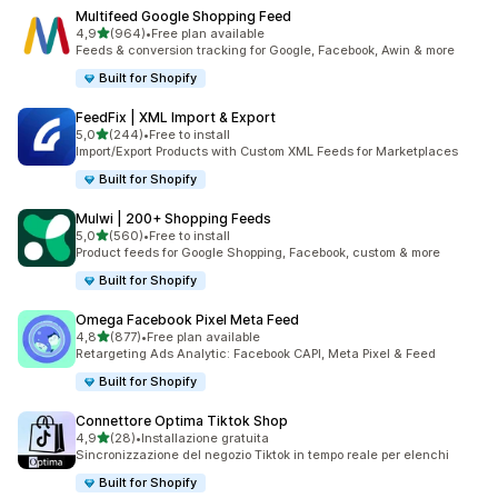
Multifeed Google Shopping Feed
stelle su 5
4,9
(964)
•
Free plan available
964 recensioni totali
Feeds & conversion tracking for Google, Facebook, Awin & more
Built for Shopify
FeedFix | XML Import & Export
stelle su 5
5,0
(244)
•
Free to install
244 recensioni totali
Import/Export Products with Custom XML Feeds for Marketplaces
Built for Shopify
Mulwi | 200+ Shopping Feeds
stelle su 5
5,0
(560)
•
Free to install
560 recensioni totali
Product feeds for Google Shopping, Facebook, custom & more
Built for Shopify
Omega Facebook Pixel Meta Feed
stelle su 5
4,8
(877)
•
Free plan available
877 recensioni totali
Retargeting Ads Analytic: Facebook CAPI, Meta Pixel & Feed
Built for Shopify
Connettore Optima Tiktok Shop
stelle su 5
4,9
(28)
•
Installazione gratuita
28 recensioni totali
Sincronizzazione del negozio Tiktok in tempo reale per elenchi
Built for Shopify