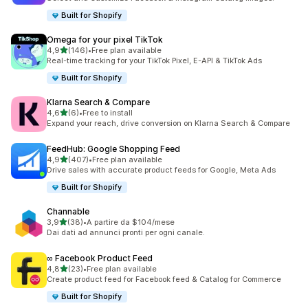
Built for Shopify
Omega for your pixel TikTok
stelle su 5
4,9
(146)
•
Free plan available
146 recensioni totali
Real-time tracking for your TikTok Pixel, E-API & TikTok Ads
Built for Shopify
Klarna Search & Compare
stelle su 5
4,6
(6)
•
Free to install
6 recensioni totali
Expand your reach, drive conversion on Klarna Search & Compare
FeedHub: Google Shopping Feed
stelle su 5
4,9
(407)
•
Free plan available
407 recensioni totali
Drive sales with accurate product feeds for Google, Meta Ads
Built for Shopify
Channable
stelle su 5
3,9
(38)
•
A partire da $104/mese
38 recensioni totali
Dai dati ad annunci pronti per ogni canale.
∞ Facebook Product Feed
stelle su 5
4,8
(23)
•
Free plan available
23 recensioni totali
Create product feed for Facebook feed & Catalog for Commerce
Built for Shopify