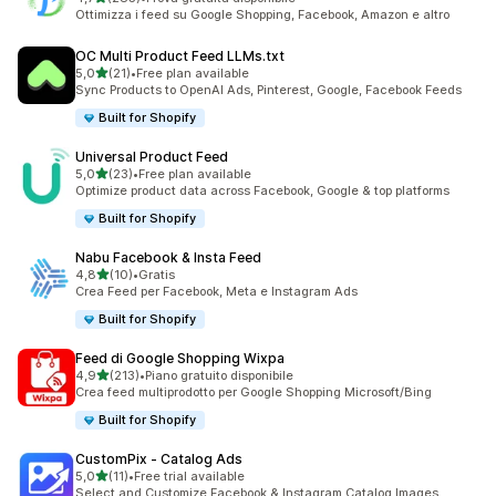
285 recensioni totali
Ottimizza i feed su Google Shopping, Facebook, Amazon e altro
OC Multi Product Feed LLMs.txt
stelle su 5
5,0
(21)
•
Free plan available
21 recensioni totali
Sync Products to OpenAI Ads, Pinterest, Google, Facebook Feeds
Built for Shopify
Universal Product Feed
stelle su 5
5,0
(23)
•
Free plan available
23 recensioni totali
Optimize product data across Facebook, Google & top platforms
Built for Shopify
Nabu Facebook & Insta Feed
stelle su 5
4,8
(10)
•
Gratis
10 recensioni totali
Crea Feed per Facebook, Meta e Instagram Ads
Built for Shopify
Feed di Google Shopping Wixpa
stelle su 5
4,9
(213)
•
Piano gratuito disponibile
213 recensioni totali
Crea feed multiprodotto per Google Shopping Microsoft/Bing
Built for Shopify
CustomPix ‑ Catalog Ads
stelle su 5
5,0
(11)
•
Free trial available
11 recensioni totali
Select and Customize Facebook & Instagram Catalog Images.