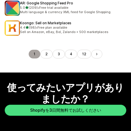
AR: Google Shopping Feed Pro
5つ星中
5.0
(209)
•
Free trial available
合計レビュー数：209件
Multi language & currency XML feed for Google Shopping.
Koongo: Sell on Marketplaces
5つ星中
4.4
(98)
•
Free plan available
合計レビュー数：98件
Sell on Amazon, eBay, Bol, Zalando + 500 marketplaces
1
2
3
4
12
使ってみたいアプリがあり
ましたか？
Shopifyを3日間無料でお試しください