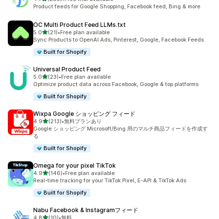
合計レビュー数：285件
Product feeds for Google Shopping, Facebook feed, Bing & more
OC Multi Product Feed LLMs.txt
5つ星中
5.0
(21)
•
Free plan available
合計レビュー数：21件
Sync Products to OpenAI Ads, Pinterest, Google, Facebook Feeds
Built for Shopify
Universal Product Feed
5つ星中
5.0
(23)
•
Free plan available
合計レビュー数：23件
Optimize product data across Facebook, Google & top platforms
Built for Shopify
Wixpa Google ショッピング フィード
5つ星中
4.9
(213)
•
無料プランあり
合計レビュー数：213件
Google ショッピング Microsoft/Bing 用のマルチ商品フィードを作成す
る
Built for Shopify
Omega for your pixel TikTok
5つ星中
4.9
(146)
•
Free plan available
合計レビュー数：146件
Real-time tracking for your TikTok Pixel, E-API & TikTok Ads
Built for Shopify
Nabu Facebook & Instagramフィード
5つ星中
4.8
(10)
•
無料