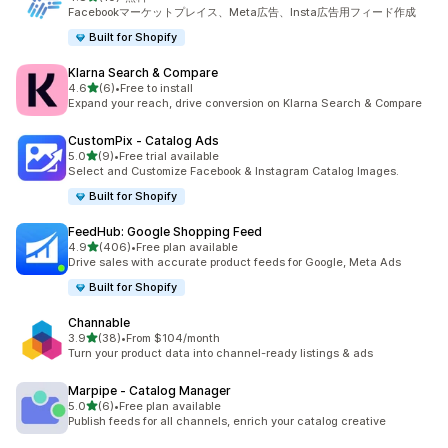
合計レビュー数：10件
Facebookマーケットプレイス、Meta広告、Insta広告用フィード作成
Built for Shopify
Klarna Search & Compare
5つ星中
4.6
(6)
•
Free to install
合計レビュー数：6件
Expand your reach, drive conversion on Klarna Search & Compare
CustomPix ‑ Catalog Ads
5つ星中
5.0
(9)
•
Free trial available
合計レビュー数：9件
Select and Customize Facebook & Instagram Catalog Images.
Built for Shopify
FeedHub: Google Shopping Feed
5つ星中
4.9
(406)
•
Free plan available
合計レビュー数：406件
Drive sales with accurate product feeds for Google, Meta Ads
Built for Shopify
Channable
5つ星中
3.9
(38)
•
From $104/month
合計レビュー数：38件
Turn your product data into channel-ready listings & ads
Marpipe ‑ Catalog Manager
5つ星中
5.0
(6)
•
Free plan available
合計レビュー数：6件
Publish feeds for all channels, enrich your catalog creative