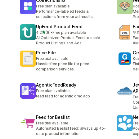
CollectionsIQ
Fe
Free plan available
Kos
Performance-labeled feeds &
Meh
collections from your ad results.
Pre
UpFeed Product Feed
Fa
별 5개 중
4.2
(8)
•
Free plan available
무료
총 리뷰 8개
AI Optimized Product Feed to scale
Fa
Product Listings and Ads.
XM
Price File
Ge
Free trial available
Kos
Hassle-free price file for price
Ein
comparison services.
dei
AgenticFeedReady
Je
Free plan available
AP
feed read for agentic gmc acp
Fre
Con
(Je
Feed for Beslist
Ne
Free trial available
Fre
Automated Beslist feed: always up-to-
Pow
date product information.
exp