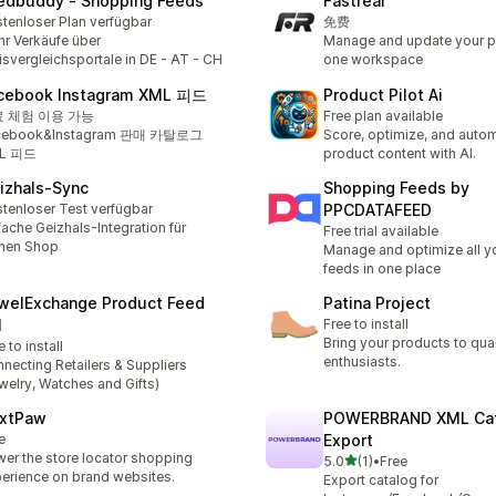
edbuddy ‑ Shopping Feeds
Fastreal
tenloser Plan verfügbar
免费
r Verkäufe über
Manage and update your p
isvergleichsportale in DE - AT - CH
one workspace
cebook Instagram XML 피드
Product Pilot Ai
 체험 이용 가능
Free plan available
cebook&Instagram 판매 카탈로그
Score, optimize, and auto
L 피드
product content with AI.
izhals‑Sync
Shopping Feeds by
tenloser Test verfügbar
PPCDATAFEED
fache Geizhals-Integration für
Free trial available
nen Shop
Manage and optimize all y
feeds in one place
welExchange Product Feed
Patina Project
I
Free to install
Bring your products to qua
e to install
enthusiasts.
necting Retailers & Suppliers
welry, Watches and Gifts)
xtPaw
POWERBRAND XML Cat
e
Export
er the store locator shopping
별 5개 중
5.0
(1)
•
Free
총 리뷰 1개
erience on brand websites.
Export catalog for