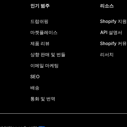
인기 범주
리소스
드랍쉬핑
Shopify 지
마켓플레이스
API 설명서
제품 리뷰
Shopify 커
상향 판매 및 번들
리서치
이메일 마케팅
SEO
배송
통화 및 번역