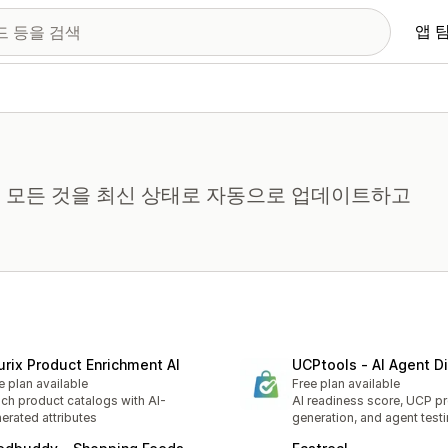
앱 
 모든 것을 최신 상태로 자동으로 업데이트하고
urix Product Enrichment AI
UCPtools ‑ AI Agent D
e plan available
Free plan available
ich product catalogs with AI-
AI readiness score, UCP pr
erated attributes
generation, and agent test