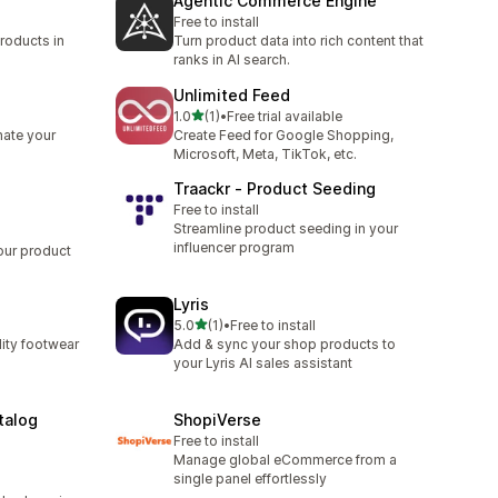
Agentic Commerce Engine
Free to install
roducts in
Turn product data into rich content that
ranks in AI search.
Unlimited Feed
별 5개 중
1.0
(1)
•
Free trial available
총 리뷰 1개
mate your
Create Feed for Google Shopping,
Microsoft, Meta, TikTok, etc.
Traackr ‑ Product Seeding
Free to install
Streamline product seeding in your
influencer program
our product
Lyris
별 5개 중
5.0
(1)
•
Free to install
총 리뷰 1개
lity footwear
Add & sync your shop products to
your Lyris AI sales assistant
alog
ShopiVerse
Free to install
Manage global eCommerce from a
single panel effortlessly