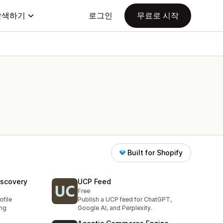
탐색하기
로그인
무료로 시작
Built for Shopify
iscovery
UCP Feed
Free
ofile
Publish a UCP feed for ChatGPT,
ing
Google AI, and Perplexity.