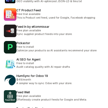
GEO visibility with AI-optimized JSON-LD & llms.txt
CT Product Feed
Free trial available
This is Product xml feed, used for Google, Facebook shopping
Feed In by eKommissar
Free plan available
Sync supplier product feeds into your store.
Pickastor
Free to install
Optimize your products so AI assistants recommend your store
AI SEO for Agent
Free to install
Audit catalog quality with AI repair drafts
HumSync for Odoo 19
$49/month
A simpler way to sync Odoo with your store.
Feed Well
Free plan available
Effortlessly create product feeds for Google and Meta.