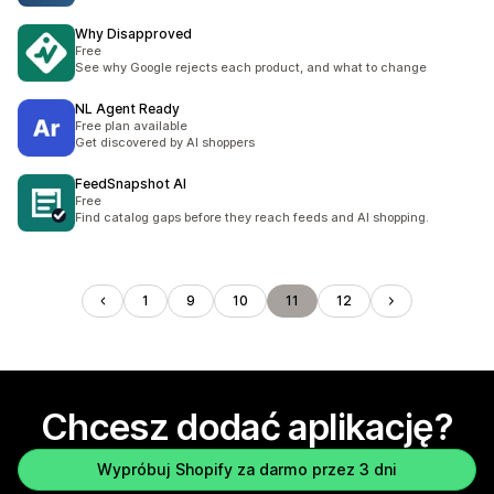
Why Disapproved
Free
See why Google rejects each product, and what to change
NL Agent Ready
Free plan available
Get discovered by AI shoppers
FeedSnapshot AI
Free
Find catalog gaps before they reach feeds and AI shopping.
1
9
10
11
12
Chcesz dodać aplikację?
Wypróbuj Shopify za darmo przez 3 dni