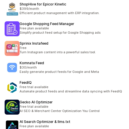
ShopHive for Epicor Kinetic
$399/month
Efficient product management with ERP integration.
Google Shopping Feed Manager
Free plan available
Simplify product feed setup for Google Shopping ads
Sprinix Instafeed
Free
Turn Instagram content into a powerful sales tool.
Komnata Feed
$30/month
Easily generate product feeds for Google and Meta
FeedIQ
Free trial available
Automate product feeds and streamline data syncing with FeedIQ
Gecko AI Optimizer
Free trial available
AI SEO & Merchant Center Optimization You Control
AI Search Optimizer & llms.txt
Free plan available