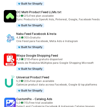
Built for Shopify
OC Multi Product Feed LLMs.txt
de 5 estrelas
5,0
(21)
•
Free plan available
21 total de avaliações
Sync Products to OpenAI Ads, Pinterest, Google, Facebook Feeds
Built for Shopify
Nabu Feed Facebook & Insta
de 5 estrelas
4,8
(10)
•
Gratuito
10 total de avaliações
Crie Feed para Facebook, Meta Ads e Instagram
Built for Shopify
Wixpa Google Shopping Feed
de 5 estrelas
4,9
(213)
•
Plano gratuito disponível
213 total de avaliações
Feeds de Produtos Múltiplos para Google Shopping Microsoft
Built for Shopify
Universal Product Feed
de 5 estrelas
5,0
(23)
•
Free plan available
23 total de avaliações
Optimize product data across Facebook, Google & top platforms
Built for Shopify
CustomPix ‑ Catalog Ads
de 5 estrelas
5,0
(11)
•
Free trial available
11 total de avaliações
Select and Customize Facebook & Instagram Catalog Images.