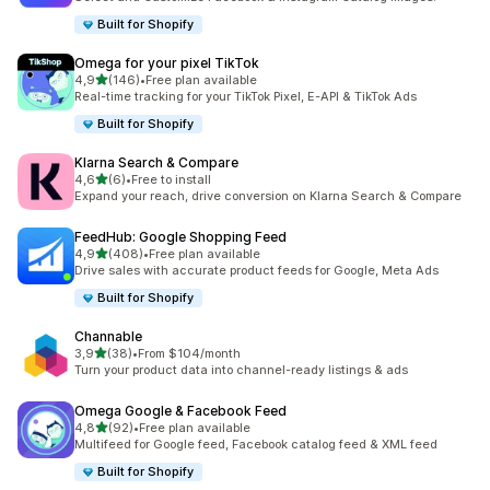
Built for Shopify
Omega for your pixel TikTok
de 5 estrelas
4,9
(146)
•
Free plan available
146 total de avaliações
Real-time tracking for your TikTok Pixel, E-API & TikTok Ads
Built for Shopify
Klarna Search & Compare
de 5 estrelas
4,6
(6)
•
Free to install
6 total de avaliações
Expand your reach, drive conversion on Klarna Search & Compare
FeedHub: Google Shopping Feed
de 5 estrelas
4,9
(408)
•
Free plan available
408 total de avaliações
Drive sales with accurate product feeds for Google, Meta Ads
Built for Shopify
Channable
de 5 estrelas
3,9
(38)
•
From $104/month
38 total de avaliações
Turn your product data into channel-ready listings & ads
Omega Google & Facebook Feed
de 5 estrelas
4,8
(92)
•
Free plan available
92 total de avaliações
Multifeed for Google feed, Facebook catalog feed & XML feed
Built for Shopify