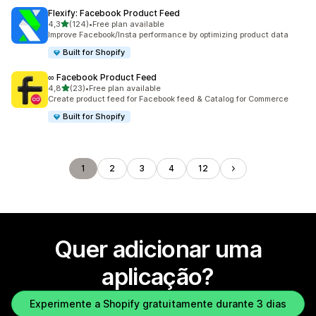
Flexify: Facebook Product Feed
de 5 estrelas
4,3
(124)
•
Free plan available
124 total de avaliações
Improve Facebook/Insta performance by optimizing product data
Built for Shopify
∞ Facebook Product Feed
de 5 estrelas
4,8
(23)
•
Free plan available
23 total de avaliações
Create product feed for Facebook feed & Catalog for Commerce
Built for Shopify
1
2
3
4
12
Quer adicionar uma
aplicação?
Experimente a Shopify gratuitamente durante 3 dias