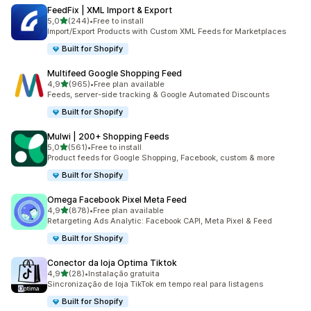
FeedFix | XML Import & Export
de 5 estrelas
5,0
(244)
•
Free to install
244 total de avaliações
Import/Export Products with Custom XML Feeds for Marketplaces
Built for Shopify
Multifeed Google Shopping Feed
de 5 estrelas
4,9
(965)
•
Free plan available
965 total de avaliações
Feeds, server-side tracking & Google Automated Discounts
Built for Shopify
Mulwi | 200+ Shopping Feeds
de 5 estrelas
5,0
(561)
•
Free to install
561 total de avaliações
Product feeds for Google Shopping, Facebook, custom & more
Built for Shopify
Omega Facebook Pixel Meta Feed
de 5 estrelas
4,9
(878)
•
Free plan available
878 total de avaliações
Retargeting Ads Analytic: Facebook CAPI, Meta Pixel & Feed
Built for Shopify
Conector da loja Optima Tiktok
de 5 estrelas
4,9
(28)
•
Instalação gratuita
28 total de avaliações
Sincronização de loja TikTok em tempo real para listagens
Built for Shopify