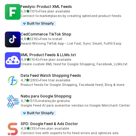
Feedyio: Product XML Feeds
de 5 estrelas
5,0
(101)
•
Free plan available
101 total de avaliações
Connect to marketplaces by creating optimized product feeds
Built for Shopify
CedCommerce TikTok Shop
de 5 estrelas
4,8
(216)
•
Free to install
216 total de avaliações
Award-Winning TikTok App – List Fast, Sync Smart, Fulfill Easy
XML Product Feeds & LLMs.txt
de 5 estrelas
4,9
(104)
•
Free plan available
104 total de avaliações
Create custom XML feed for Google Shopping, Facebook, LLMs.txt
Data Feed Watch Shopping Feeds
de 5 estrelas
4,7
(285)
•
Free trial available
285 total de avaliações
Product feeds for Google Shopping, Facebook feed, Bing & more
Nabu para Google Shopping
de 5 estrelas
4,7
(511)
•
Instalação gratuita
511 total de avaliações
Google Feed AI para aumentar vendas no Google Merchant Center
Built for Shopify
SPD: Google Feed & Ads Doctor
de 5 estrelas
4,9
(35)
•
Free plan available
35 total de avaliações
Connect live with experts to fix feed errors and optimize ads