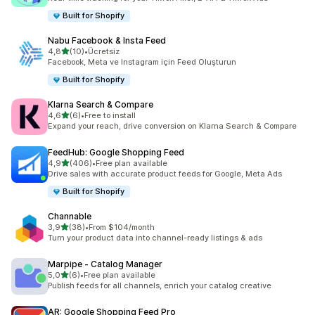
Built for Shopify
Nabu Facebook & Insta Feed
5 yıldız üzerinden
4,8
(10)
•
Ücretsiz
toplam 10 değerlendirme
Facebook, Meta ve Instagram için Feed Oluşturun
Built for Shopify
Klarna Search & Compare
5 yıldız üzerinden
4,6
(6)
•
Free to install
toplam 6 değerlendirme
Expand your reach, drive conversion on Klarna Search & Compare
FeedHub: Google Shopping Feed
5 yıldız üzerinden
4,9
(406)
•
Free plan available
toplam 406 değerlendirme
Drive sales with accurate product feeds for Google, Meta Ads
Built for Shopify
Channable
5 yıldız üzerinden
3,9
(38)
•
From $104/month
toplam 38 değerlendirme
Turn your product data into channel-ready listings & ads
Marpipe ‑ Catalog Manager
5 yıldız üzerinden
5,0
(6)
•
Free plan available
toplam 6 değerlendirme
Publish feeds for all channels, enrich your catalog creative
AR: Google Shopping Feed Pro