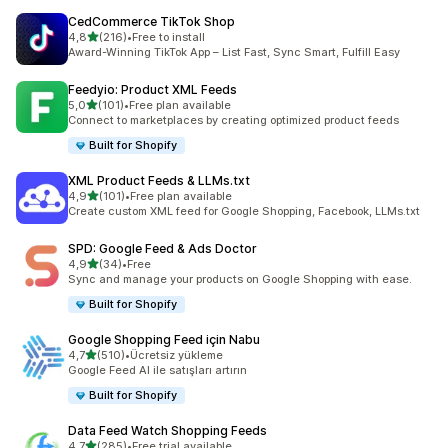
CedCommerce TikTok Shop
5 yıldız üzerinden
4,8
(216)
•
Free to install
toplam 216 değerlendirme
Award-Winning TikTok App – List Fast, Sync Smart, Fulfill Easy
Feedyio: Product XML Feeds
5 yıldız üzerinden
5,0
(101)
•
Free plan available
toplam 101 değerlendirme
Connect to marketplaces by creating optimized product feeds
Built for Shopify
XML Product Feeds & LLMs.txt
5 yıldız üzerinden
4,9
(101)
•
Free plan available
toplam 101 değerlendirme
Create custom XML feed for Google Shopping, Facebook, LLMs.txt
SPD: Google Feed & Ads Doctor
5 yıldız üzerinden
4,9
(34)
•
Free
toplam 34 değerlendirme
Sync and manage your products on Google Shopping with ease.
Built for Shopify
Google Shopping Feed için Nabu
5 yıldız üzerinden
4,7
(510)
•
Ücretsiz yükleme
toplam 510 değerlendirme
Google Feed AI ile satışları artırın
Built for Shopify
Data Feed Watch Shopping Feeds
5 yıldız üzerinden
4,7
(285)
•
Free trial available