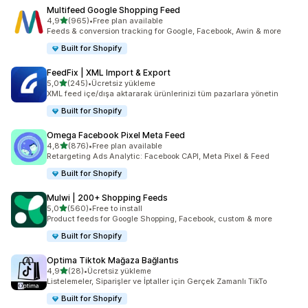
Multifeed Google Shopping Feed
5 yıldız üzerinden
4,9
(965)
•
Free plan available
toplam 965 değerlendirme
Feeds & conversion tracking for Google, Facebook, Awin & more
Built for Shopify
FeedFix | XML Import & Export
5 yıldız üzerinden
5,0
(245)
•
Ücretsiz yükleme
toplam 245 değerlendirme
XML feed içe/dışa aktararak ürünlerinizi tüm pazarlara yönetin
Built for Shopify
Omega Facebook Pixel Meta Feed
5 yıldız üzerinden
4,8
(876)
•
Free plan available
toplam 876 değerlendirme
Retargeting Ads Analytic: Facebook CAPI, Meta Pixel & Feed
Built for Shopify
Mulwi | 200+ Shopping Feeds
5 yıldız üzerinden
5,0
(560)
•
Free to install
toplam 560 değerlendirme
Product feeds for Google Shopping, Facebook, custom & more
Built for Shopify
Optima Tiktok Mağaza Bağlantıs
5 yıldız üzerinden
4,9
(28)
•
Ücretsiz yükleme
toplam 28 değerlendirme
Listelemeler, Siparişler ve İptaller için Gerçek Zamanlı TikTo
Built for Shopify