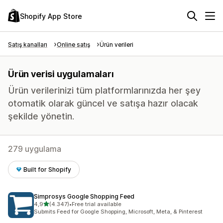
Shopify App Store
Satış kanalları
Online satış
Ürün verileri
Ürün verisi uygulamaları
Ürün verilerinizi tüm platformlarınızda her şey
otomatik olarak güncel ve satışa hazır olacak
şekilde yönetin.
279 uygulama
Built for Shopify
Simprosys Google Shopping Feed
5 yıldız üzerinden
4,9
(4.347)
•
Free trial available
toplam 4347 değerlendirme
Submits Feed for Google Shopping, Microsoft, Meta, & Pinterest