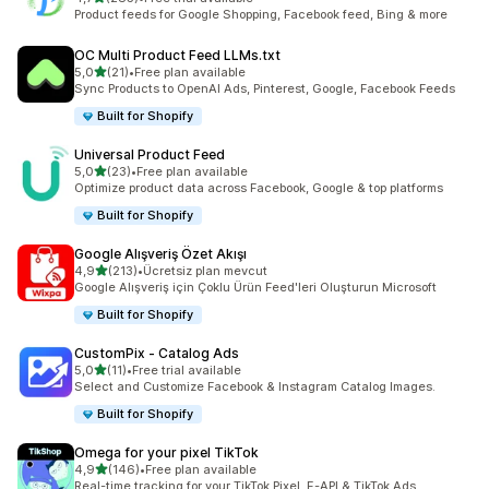
toplam 285 değerlendirme
Product feeds for Google Shopping, Facebook feed, Bing & more
OC Multi Product Feed LLMs.txt
5 yıldız üzerinden
5,0
(21)
•
Free plan available
toplam 21 değerlendirme
Sync Products to OpenAI Ads, Pinterest, Google, Facebook Feeds
Built for Shopify
Universal Product Feed
5 yıldız üzerinden
5,0
(23)
•
Free plan available
toplam 23 değerlendirme
Optimize product data across Facebook, Google & top platforms
Built for Shopify
Google Alışveriş Özet Akışı
5 yıldız üzerinden
4,9
(213)
•
Ücretsiz plan mevcut
toplam 213 değerlendirme
Google Alışveriş için Çoklu Ürün Feed'leri Oluşturun Microsoft
Built for Shopify
CustomPix ‑ Catalog Ads
5 yıldız üzerinden
5,0
(11)
•
Free trial available
toplam 11 değerlendirme
Select and Customize Facebook & Instagram Catalog Images.
Built for Shopify
Omega for your pixel TikTok
5 yıldız üzerinden
4,9
(146)
•
Free plan available
toplam 146 değerlendirme
Real-time tracking for your TikTok Pixel, E-API & TikTok Ads