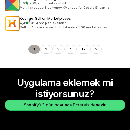
5 yıldız üzerinden
5,0
(209)
•
Free trial available
toplam 209 değerlendirme
Multi language & currency XML feed for Google Shopping.
Koongo: Sell on Marketplaces
5 yıldız üzerinden
4,4
(98)
•
Free plan available
toplam 98 değerlendirme
Sell on Amazon, eBay, Bol, Zalando + 500 marketplaces
1
2
3
4
12
Uygulama eklemek mi
istiyorsunuz?
Shopify'ı 3 gün boyunca ücretsiz deneyin