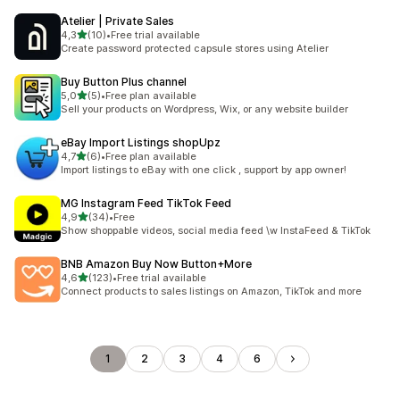
Atelier | Private Sales
z 5 hvězd
4,3
(10)
•
Free trial available
Celkový počet recenzí: 10
Create password protected capsule stores using Atelier
Buy Button Plus channel
z 5 hvězd
5,0
(5)
•
Free plan available
Celkový počet recenzí: 5
Sell your products on Wordpress, Wix, or any website builder
eBay Import Listings shopUpz
z 5 hvězd
4,7
(6)
•
Free plan available
Celkový počet recenzí: 6
Import listings to eBay with one click , support by app owner!
MG Instagram Feed TikTok Feed
z 5 hvězd
4,9
(34)
•
Free
Celkový počet recenzí: 34
Show shoppable videos, social media feed \w InstaFeed & TikTok
BNB Amazon Buy Now Button+More
z 5 hvězd
4,6
(123)
•
Free trial available
Celkový počet recenzí: 123
Connect products to sales listings on Amazon, TikTok and more
1
2
3
4
6