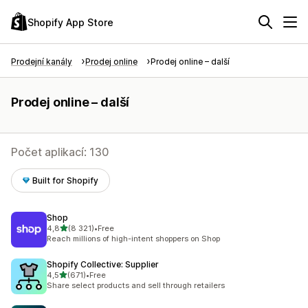
Shopify App Store
Prodejní kanály
Prodej online
Prodej online – další
Prodej online – další
Počet aplikací: 130
Built for Shopify
Shop
z 5 hvězd
4,8
(8 321)
•
Free
Celkový počet recenzí: 8321
Reach millions of high-intent shoppers on Shop
Shopify Collective: Supplier
z 5 hvězd
4,5
(671)
•
Free
Celkový počet recenzí: 671
Share select products and sell through retailers