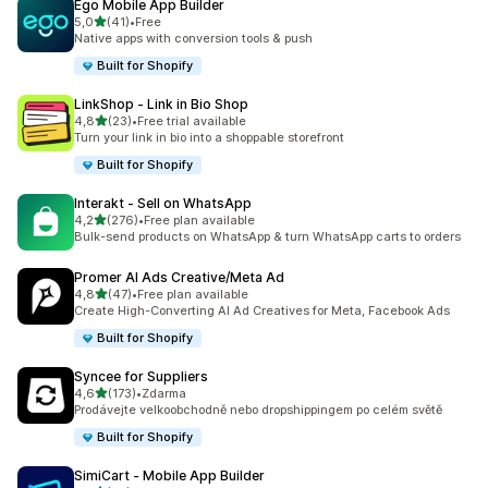
Ego Mobile App Builder
z 5 hvězd
5,0
(41)
•
Free
Celkový počet recenzí: 41
Native apps with conversion tools & push
Built for Shopify
LinkShop ‑ Link in Bio Shop
z 5 hvězd
4,8
(23)
•
Free trial available
Celkový počet recenzí: 23
Turn your link in bio into a shoppable storefront
Built for Shopify
Interakt ‑ Sell on WhatsApp
z 5 hvězd
4,2
(276)
•
Free plan available
Celkový počet recenzí: 276
Bulk-send products on WhatsApp & turn WhatsApp carts to orders
Promer AI Ads Creative/Meta Ad
z 5 hvězd
4,8
(47)
•
Free plan available
Celkový počet recenzí: 47
Create High-Converting AI Ad Creatives for Meta, Facebook Ads
Built for Shopify
Syncee for Suppliers
z 5 hvězd
4,6
(173)
•
Zdarma
Celkový počet recenzí: 173
Prodávejte velkoobchodně nebo dropshippingem po celém světě
Built for Shopify
SimiCart ‑ Mobile App Builder