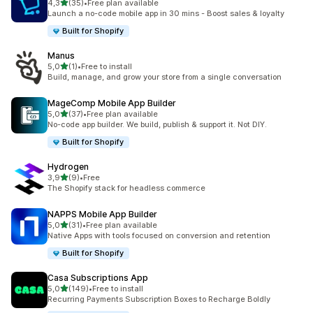
z 5 hvězd
4,3
(35)
•
Free plan available
Celkový počet recenzí: 35
Launch a no-code mobile app in 30 mins - Boost sales & loyalty
Built for Shopify
Manus
z 5 hvězd
5,0
(1)
•
Free to install
Celkový počet recenzí: 1
Build, manage, and grow your store from a single conversation
MageComp Mobile App Builder
z 5 hvězd
5,0
(37)
•
Free plan available
Celkový počet recenzí: 37
No-code app builder. We build, publish & support it. Not DIY.
Built for Shopify
Hydrogen
z 5 hvězd
3,9
(9)
•
Free
Celkový počet recenzí: 9
The Shopify stack for headless commerce
NAPPS Mobile App Builder
z 5 hvězd
5,0
(31)
•
Free plan available
Celkový počet recenzí: 31
Native Apps with tools focused on conversion and retention
Built for Shopify
Casa Subscriptions App
z 5 hvězd
5,0
(149)
•
Free to install
Celkový počet recenzí: 149
Recurring Payments Subscription Boxes to Recharge Boldly