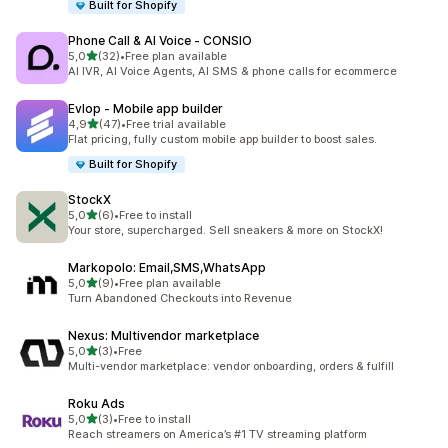
Built for Shopify
Phone Call & AI Voice ‑ CONSIO
z 5 hvězd
5,0
(32)
•
Free plan available
Celkový počet recenzí: 32
AI IVR, AI Voice Agents, AI SMS & phone calls for ecommerce
Evlop ‑ Mobile app builder
z 5 hvězd
4,9
(47)
•
Free trial available
Celkový počet recenzí: 47
Flat pricing, fully custom mobile app builder to boost sales.
Built for Shopify
StockX
z 5 hvězd
5,0
(6)
•
Free to install
Celkový počet recenzí: 6
Your store, supercharged. Sell sneakers & more on StockX!
Markopolo: Email,SMS,WhatsApp
z 5 hvězd
5,0
(9)
•
Free plan available
Celkový počet recenzí: 9
Turn Abandoned Checkouts into Revenue
Nexus: Multivendor marketplace
z 5 hvězd
5,0
(3)
•
Free
Celkový počet recenzí: 3
Multi-vendor marketplace: vendor onboarding, orders & fulfill
Roku Ads
z 5 hvězd
5,0
(3)
•
Free to install
Celkový počet recenzí: 3
Reach streamers on America’s #1 TV streaming platform