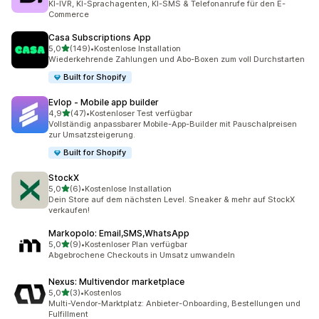
KI-IVR, KI-Sprachagenten, KI-SMS & Telefonanrufe für den E-
Commerce
Casa Subscriptions App
von 5 Sternen
5,0
(149)
•
Kostenlose Installation
149 Rezensionen insgesamt
Wiederkehrende Zahlungen und Abo-Boxen zum voll Durchstarten
Built for Shopify
Evlop ‑ Mobile app builder
von 5 Sternen
4,9
(47)
•
Kostenloser Test verfügbar
47 Rezensionen insgesamt
Vollständig anpassbarer Mobile-App-Builder mit Pauschalpreisen
zur Umsatzsteigerung.
Built for Shopify
StockX
von 5 Sternen
5,0
(6)
•
Kostenlose Installation
6 Rezensionen insgesamt
Dein Store auf dem nächsten Level. Sneaker & mehr auf StockX
verkaufen!
Markopolo: Email,SMS,WhatsApp
von 5 Sternen
5,0
(9)
•
Kostenloser Plan verfügbar
9 Rezensionen insgesamt
Abgebrochene Checkouts in Umsatz umwandeln
Nexus: Multivendor marketplace
von 5 Sternen
5,0
(3)
•
Kostenlos
3 Rezensionen insgesamt
Multi-Vendor-Marktplatz: Anbieter-Onboarding, Bestellungen und
Fulfillment