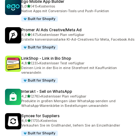
Ego Mobile App Builder
von 5 Sternen
5,0
(41)
•
Kostenlos
41 Rezensionen insgesamt
Native Apps mit Conversion-Tools und Push-Funktion
Built for Shopify
Promer AI Ads Creative/Meta Ad
von 5 Sternen
4,8
(47)
•
Kostenloser Plan verfügbar
47 Rezensionen insgesamt
Erstelle konversionsstarke KI-Ad-Creatives für Meta, Facebook Ads
Built for Shopify
LinkShop ‑ Link in Bio Shop
von 5 Sternen
4,8
(23)
•
Kostenloser Test verfügbar
23 Rezensionen insgesamt
Deinen Link in der Bio in eine Storefront mit Kauffunktion
verwandeln
Built for Shopify
Interakt ‑ Sell on WhatsApp
von 5 Sternen
4,2
(276)
•
Kostenloser Plan verfügbar
276 Rezensionen insgesamt
Produkte in großen Mengen über WhatsApp senden und
WhatsApp-Warenkörbe in Bestellungen umwandeln
Syncee for Suppliers
von 5 Sternen
4,6
(173)
•
Kostenlos
173 Rezensionen insgesamt
Verkaufen Sie im Großhandel, liefern Sie an Einzelhändler
Built for Shopify