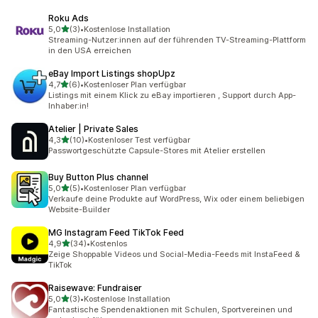
Roku Ads
von 5 Sternen
5,0
(3)
•
Kostenlose Installation
3 Rezensionen insgesamt
Streaming-Nutzer:innen auf der führenden TV-Streaming-Plattform
in den USA erreichen
eBay Import Listings shopUpz
von 5 Sternen
4,7
(6)
•
Kostenloser Plan verfügbar
6 Rezensionen insgesamt
Listings mit einem Klick zu eBay importieren , Support durch App-
Inhaber:in!
Atelier | Private Sales
von 5 Sternen
4,3
(10)
•
Kostenloser Test verfügbar
10 Rezensionen insgesamt
Passwortgeschützte Capsule-Stores mit Atelier erstellen
Buy Button Plus channel
von 5 Sternen
5,0
(5)
•
Kostenloser Plan verfügbar
5 Rezensionen insgesamt
Verkaufe deine Produkte auf WordPress, Wix oder einem beliebigen
Website-Builder
MG Instagram Feed TikTok Feed
von 5 Sternen
4,9
(34)
•
Kostenlos
34 Rezensionen insgesamt
Zeige Shoppable Videos und Social-Media-Feeds mit InstaFeed &
TikTok
Raisewave: Fundraiser
von 5 Sternen
5,0
(3)
•
Kostenlose Installation
3 Rezensionen insgesamt
Fantastische Spendenaktionen mit Schulen, Sportvereinen und