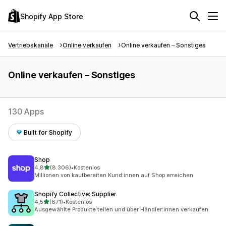
Shopify App Store
Vertriebskanäle
Online verkaufen
Online verkaufen – Sonstiges
Online verkaufen – Sonstiges
130 Apps
Built for Shopify
Shop
von 5 Sternen
4,8
(8.306)
•
Kostenlos
8306 Rezensionen insgesamt
Millionen von kaufbereiten Kund:innen auf Shop erreichen
Shopify Collective: Supplier
von 5 Sternen
4,5
(671)
•
Kostenlos
671 Rezensionen insgesamt
Ausgewählte Produkte teilen und über Händler:innen verkaufen