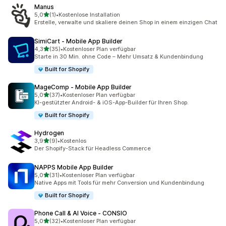
Manus
von 5 Sternen
5,0
(1)
•
Kostenlose Installation
1 Rezensionen insgesamt
Erstelle, verwalte und skaliere deinen Shop in einem einzigen Chat
SimiCart ‑ Mobile App Builder
von 5 Sternen
4,3
(35)
•
Kostenloser Plan verfügbar
35 Rezensionen insgesamt
Starte in 30 Min. ohne Code – Mehr Umsatz & Kundenbindung
Built for Shopify
MageComp ‑ Mobile App Builder
von 5 Sternen
5,0
(37)
•
Kostenloser Plan verfügbar
37 Rezensionen insgesamt
KI-gestützter Android- & iOS-App-Builder für Ihren Shop.
Built for Shopify
Hydrogen
von 5 Sternen
3,9
(9)
•
Kostenlos
9 Rezensionen insgesamt
Der Shopify-Stack für Headless Commerce
NAPPS Mobile App Builder
von 5 Sternen
5,0
(31)
•
Kostenloser Plan verfügbar
31 Rezensionen insgesamt
Native Apps mit Tools für mehr Conversion und Kundenbindung
Built for Shopify
Phone Call & AI Voice ‑ CONSIO
von 5 Sternen
5,0
(32)
•
Kostenloser Plan verfügbar
32 Rezensionen insgesamt