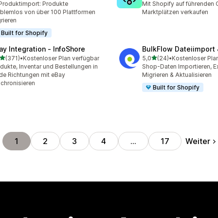
Produktimport: Produkte
Mit Shopify auf führenden 
blemlos von über 100 Plattformen
Marktplätzen verkaufen
rieren
Built for Shopify
ay Integration ‑ InfoShore
BulkFlow Dateiimport 
von 5 Sternen
von 5 Sternen
(371)
•
Kostenloser Plan verfügbar
5,0
(24)
•
Kostenloser Pla
 Rezensionen insgesamt
24 Rezensionen insgesam
dukte, Inventar und Bestellungen in
Shop-Daten Importieren, Ex
de Richtungen mit eBay
Migrieren & Aktualisieren
chronisieren
Built for Shopify
Weiter
1
2
3
4
…
17