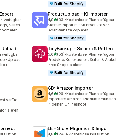
Built for Shopify
 Export
ProductUpload – KI Importer
von 5 Sternen
an verfügbar
4,8
(33)
•
Kostenloser Plan verfügbar
mt
33 Rezensionen insgesamt
ogs, Seiten
Massenimport mit KI: Produkte von
mportieren
jeder Website kopieren
Built for Shopify
e Upload
TinyBackup ‑ Sichern & Retten
von 5 Sternen
n verfügbar
5,0
(53)
•
Kostenloser Plan verfügbar
t
53 Rezensionen insgesamt
ilder-Upload
Produkte, Kollektionen, Seiten & Artikel
pbox
Ihres Shops sichern.
Built for Shopify
GD: Amazon Importer
von 5 Sternen
4,6
(26)
•
Kostenloser Plan verfügbar
26 Rezensionen insgesamt
Importiere Amazon-Produkte mühelos
Kostenloser Test verfügbar
mt
in deinen Onlineshop!
ronisieren
Connect
LE – Store Migration & Import
von 5 Sternen
stallation
4,8
(286)
•
Kostenlose Installation
amt
286 Rezensionen insgesamt