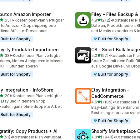
puton Amazon Importer
Filey ‑ Files Backup &
von 5 Sternen
von 5 Sternen
(651)
•
Kostenloser Plan verfügbar
4,8
(212)
•
Kostenloser Pl
 Rezensionen insgesamt
212 Rezensionen insgesa
rte Amazon-Dropshipping oder
Dateien, Produktmedien, Bl
diene Affiliate-Provisionen
und Menüs exportieren & i
Built for Shopify
Built for Shopify
py‑fy Produkte Importieren
CS ‑ Smart Bulk Imag
von 5 Sternen
von 5 Sternen
(38)
•
Kostenloser Plan verfügbar
5,0
(97)
•
Kostenloser Pla
Rezensionen insgesamt
97 Rezensionen insgesam
ieren, klonen & migrieren in Masse
Spare Zeit mit dem Bulk-B
 KI — Stunden sparen
aus Google Drive und Dro
Built for Shopify
Built for Shopify
sy Integration ‑ InfoShore
Etsy Integration ‑
von 5 Sternen
(20)
•
Kostenloser Plan verfügbar
CedCommerce
Rezensionen insgesamt
 Etsy und in deinem Shop
von 5 Sternen
4,6
(1.185)
•
1185 Rezensionen insgesa
kaufen, ganz ohne doppelte Arbeit
Etsy-Listings, Inventar und
Bestellungen präzise synch
Built for Shopify
Built for Shopify
gratify: Copy Products + AI
Shopify Marketplace 
von 5 Sternen
von 5 Sternen
(51)
•
Kostenloser Plan verfügbar
4,3
(1.940)
•
Kostenlose In
Rezensionen insgesamt
1940 Rezensionen insges