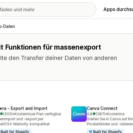
Apps durchs
op-Daten
it Funktionen für massenexport
alte den Transfer deiner Daten von anderen
tera ‑ Export and Import
Canva Connect
von 5 Sternen
von 5 Sternen
(205)
•
Kostenloser Plan verfügbar
4,8
(387)
•
Kostenlos
 Rezensionen insgesamt
387 Rezensionen insgesa
enimport und -export per
Greifen Sie in Canva auf Ihr
el/CSV. Matrixify-kompatibel
Produktbilder und -dateien
Built for Shopify
Built for Shopify