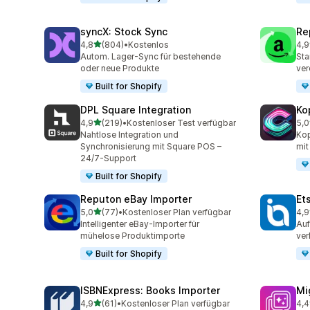
syncX: Stock Sync
Re
von 5 Sternen
4,8
(804)
•
Kostenlos
4,9
804 Rezensionen insgesamt
651
Autom. Lager-Sync für bestehende
Sta
oder neue Produkte
ver
Built for Shopify
DPL Square Integration
Ko
von 5 Sternen
4,9
(219)
•
Kostenloser Test verfügbar
5,0
219 Rezensionen insgesamt
38 
Nahtlose Integration und
Kop
Synchronisierung mit Square POS –
mit
24/7-Support
Built for Shopify
Reputon eBay Importer
Et
von 5 Sternen
5,0
(77)
•
Kostenloser Plan verfügbar
4,9
77 Rezensionen insgesamt
20 
Intelligenter eBay-Importer für
Auf
mühelose Produktimporte
ver
Built for Shopify
ISBNExpress: Books Importer
Mi
von 5 Sternen
4,9
(61)
•
Kostenloser Plan verfügbar
4,4
61 Rezensionen insgesamt
51 