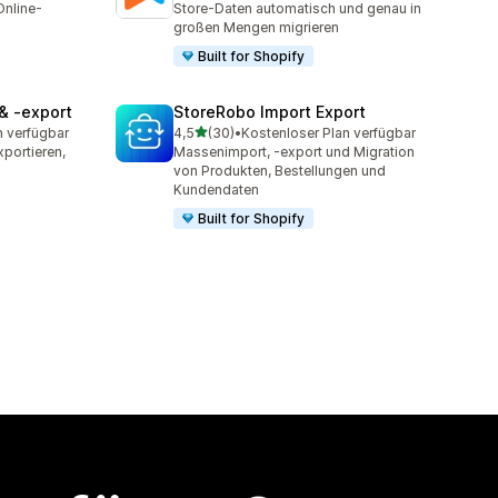
Online-
Store-Daten automatisch und genau in
großen Mengen migrieren
Built for Shopify
& ‑export
StoreRobo Import Export
von 5 Sternen
n verfügbar
4,5
(30)
•
Kostenloser Plan verfügbar
t
30 Rezensionen insgesamt
portieren,
Massenimport, -export und Migration
von Produkten, Bestellungen und
Kundendaten
Built for Shopify