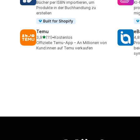
Bücher per ISBN importieren, um
KI-
Produkte in der Buchhandlung zu
pro
erstellen
mig
Built for Shopify
Temu
eB
von 5 Sternen
3,9
(11)
•
Kostenlos
4,8
11 Rezensionen insgesamt
371
Offizielle Temu-App – An Millionen von
Pro
Kund:innen auf Temu verkaufen
bei
syn