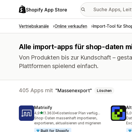
Shopify App Store
Vertriebskanäle
Online verkaufen
Import-Tool für Sh
Alle import-apps für shop-daten m
Von Produkten bis zur Kundschaft – gest
Plattformen spielend einfach.
405 Apps mit
Massenexport
Löschen
Matrixify
Al
von 5 Sternen
4,9
(1.363)
•
Kostenloser Plan verfügbar
5,0
1363 Rezensionen insgesamt
205
Shop-Daten massenhaft importieren,
Dat
exportieren, aktualisieren und migrieren
Exc
Built for Shopify