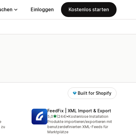
uchen
Einloggen
Kostenlos starten
Built for Shopify
FeedFix | XML Import & Export
von 5 Sternen
5,0
(244)
•
Kostenlose Installation
mt
244 Rezensionen insgesamt
e
Produkte importieren/exportieren mit
 zu
benutzerdefinierten XML-Feeds für
Marktplätze