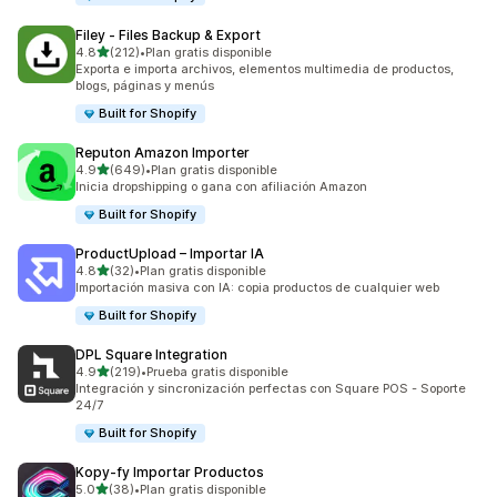
Filey ‑ Files Backup & Export
de 5 estrellas
4.8
(212)
•
Plan gratis disponible
212 reseñas en total
Exporta e importa archivos, elementos multimedia de productos,
blogs, páginas y menús
Built for Shopify
Reputon Amazon Importer
de 5 estrellas
4.9
(649)
•
Plan gratis disponible
649 reseñas en total
Inicia dropshipping o gana con afiliación Amazon
Built for Shopify
ProductUpload – Importar IA
de 5 estrellas
4.8
(32)
•
Plan gratis disponible
32 reseñas en total
Importación masiva con IA: copia productos de cualquier web
Built for Shopify
DPL Square Integration
de 5 estrellas
4.9
(219)
•
Prueba gratis disponible
219 reseñas en total
Integración y sincronización perfectas con Square POS - Soporte
24/7
Built for Shopify
Kopy‑fy Importar Productos
de 5 estrellas
5.0
(38)
•
Plan gratis disponible
38 reseñas en total