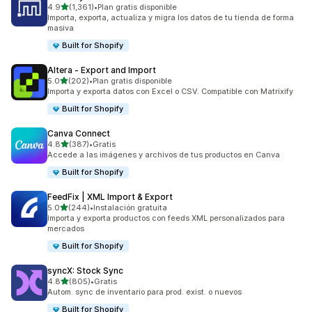
de 5 estrellas
4.9
(1,361)
•
Plan gratis disponible
1361 reseñas en total
Importa, exporta, actualiza y migra los datos de tu tienda de forma
masiva
Built for Shopify
Altera ‑ Export and Import
de 5 estrellas
5.0
(202)
•
Plan gratis disponible
202 reseñas en total
Importa y exporta datos con Excel o CSV. Compatible con Matrixify
Built for Shopify
Canva Connect
de 5 estrellas
4.8
(387)
•
Gratis
387 reseñas en total
Accede a las imágenes y archivos de tus productos en Canva
Built for Shopify
FeedFix | XML Import & Export
de 5 estrellas
5.0
(244)
•
Instalación gratuita
244 reseñas en total
Importa y exporta productos con feeds XML personalizados para
mercados
Built for Shopify
syncX: Stock Sync
de 5 estrellas
4.8
(805)
•
Gratis
805 reseñas en total
Autom. sync de inventario para prod. exist. o nuevos
Built for Shopify