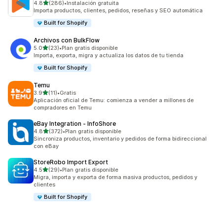
de 5 estrellas
4.8
(286)
•
Instalación gratuita
286 reseñas en total
Importa productos, clientes, pedidos, reseñas y SEO automática
Built for Shopify
Archivos con BulkFlow
de 5 estrellas
5.0
(23)
•
Plan gratis disponible
23 reseñas en total
Importa, exporta, migra y actualiza los datos de tu tienda
Built for Shopify
Temu
de 5 estrellas
3.9
(11)
•
Gratis
11 reseñas en total
Aplicación oficial de Temu: comienza a vender a millones de
compradores en Temu
eBay Integration ‑ InfoShore
de 5 estrellas
4.8
(372)
•
Plan gratis disponible
372 reseñas en total
Sincroniza productos, inventario y pedidos de forma bidireccional
con eBay
StoreRobo Import Export
de 5 estrellas
4.5
(29)
•
Plan gratis disponible
29 reseñas en total
Migra, importa y exporta de forma masiva productos, pedidos y
clientes
Built for Shopify