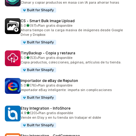
Clonar y copiar productos en masa con IA para ahorrar horas
Built for Shopify
CS ‑ Smart Bulk Image Upload
de 5 estrellas
5.0
(97)
•
Plan gratis disponible
97 reseñas en total
Ahorra tiempo con la carga masiva de imágenes desde Google
Drive y Dropbox
Built for Shopify
TinyBackup ‑ Copia y restaura
de 5 estrellas
5.0
(53)
•
Plan gratis disponible
53 reseñas en total
Copia productos, colecciones, páginas, artículos de tu tienda.
Built for Shopify
Importador de eBay de Reputon
de 5 estrellas
5.0
(76)
•
Plan gratis disponible
76 reseñas en total
Importador eBay inteligente: importa sin complicaciones
Built for Shopify
Etsy Integration ‑ InfoShore
de 5 estrellas
4.9
(20)
•
Plan gratis disponible
20 reseñas en total
Vende en Etsy y en tu tienda sin trabajar el doble
Built for Shopify
Etsy Integration ‑ CedCommerce