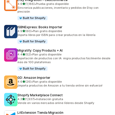
de 5 estrellas
4.6
(1,186)
•
Prueba gratis disponible
1186 reseñas en total
Sincroniza publicaciones, inventario y pedidos de Etsy con
precisión
Built for Shopify
ISBNExpress: Books Importer
de 5 estrellas
4.9
(60)
•
Plan gratis disponible
60 reseñas en total
Importa libros por ISBN para crear productos en la librería
Built for Shopify
Migratify: Copy Products + AI
de 5 estrellas
4.4
(52)
•
Plan gratis disponible
52 reseñas en total
Importación de productos con IA: migra productos fácilmente desde
más de 100 plataformas
Built for Shopify
GD: Amazon Importer
de 5 estrellas
4.6
(26)
•
Plan gratis disponible
26 reseñas en total
¡Importa productos de Amazon a tu tienda online sin esfuerzo!
Shopify Marketplace Connect
de 5 estrellas
4.3
(1,937)
•
Instalación gratuita
1937 reseñas en total
Vende en varios mercados online líderes desde Shopify
LitExtension Tienda Migración