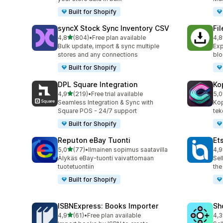
Built for Shopify
syncX Stock Sync Inventory CSV
Fi
/ 5 tähteä
4,8
(804)
•
Free plan available
4,8
804 arvostelua yhteensä
212
Bulk update, import & sync multiple
Exp
stores and any connections
blo
Built for Shopify
DPL Square Integration
Ko
/ 5 tähteä
4,9
(219)
•
Free trial available
5,0
219 arvostelua yhteensä
38 
Seamless Integration & Sync with
Kop
Square POS - 24/7 support
tek
Built for Shopify
Reputon eBay Tuonti
Et
/ 5 tähteä
5,0
(77)
•
Ilmainen sopimus saatavilla
4,9
77 arvostelua yhteensä
20 
Älykäs eBay-tuonti vaivattomaan
Sel
tuotetuontiin
the
Built for Shopify
ISBNExpress: Books Importer
Sh
/ 5 tähteä
4,9
(61)
•
Free plan available
4,3
61 arvostelua yhteensä
194