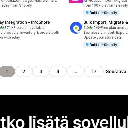
l on Amazon, Target Plus, Walmart,
AI Product import: Migrate
 eBay from Shopify
from 100+ platforms easily
Built for Shopify
ay Integration ‑ InfoShore
Bulk Import, Migrate 
/ 5 tähteä
/ 5 tähteä
(371)
•
Free plan available
5,0
(24)
•
Free plan availa
 arvostelua yhteensä
24 arvostelua yhteensä
c products, inventory & orders both
Seamlessly Import, Export,
s with eBay
Update your store data
Built for Shopify
Seuraava
1
2
3
4
…
17
tko lisätä sovell