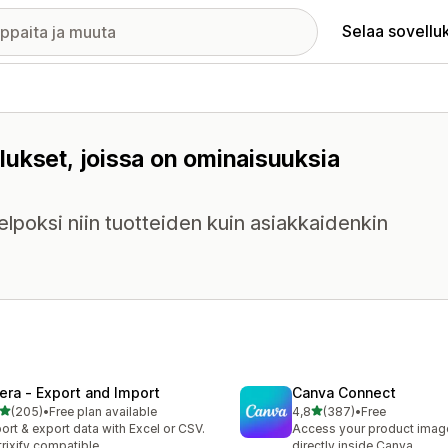
Selaa sovellu
lukset, joissa on ominaisuuksia
helpoksi niin tuotteiden kuin asiakkaidenkin
tera ‑ Export and Import
Canva Connect
/ 5 tähteä
/ 5 tähteä
(205)
•
Free plan available
4,8
(387)
•
Free
 arvostelua yhteensä
387 arvostelua yhteensä
ort & export data with Excel or CSV.
Access your product image
rixify compatible
directly inside Canva