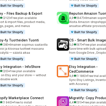
Built for Shopify
Built for Shopify
ley ‑ Files Backup & Export
Reputon Amazon Tuon
/ 5 tähteä
/ 5 tähteä
(212)
•
Free plan available
4,9
(647)
•
 arvostelua yhteensä
647 arvostelua yhteensä
ort & import files, product media,
Aloita Amazon-dropshippi
gs, pages, and menus
ansaitse affiliate-provisiot
Built for Shopify
Built for Shopify
py‑fy Tuotteiden Tuonti
CS ‑ Smart Bulk Imag
/ 5 tähteä
/ 5 tähteä
(38)
•
Ilmainen sopimus saatavilla
5,0
(97)
•
Free plan availa
arvostelua yhteensä
97 arvostelua yhteensä
ioi ja kloonaa tuotteet massana
Save time with bulk uploa
oälyllä — säästä aikaa
from Google Drive , Dropb
Built for Shopify
Built for Shopify
sy Integration ‑ InfoShore
Etsy Integration ‑
/ 5 tähteä
(20)
•
Free plan available
CedCommerce
arvostelua yhteensä
l on Etsy and your store — without
/ 5 tähteä
4,6
(1 186)
•
Free trial avai
1186 arvostelua yhteensä
 double work
Sync Etsy Listings, Invent
with Accuracy
Built for Shopify
Built for Shopify
opify Marketplace Connect
Migratify: Copy Produc
/ 5 tähteä
/ 5 tähteä
(1 940)
•
Free to install
4,4
(51)
•
Free plan availab
0 arvostelua yhteensä
51 arvostelua yhteensä