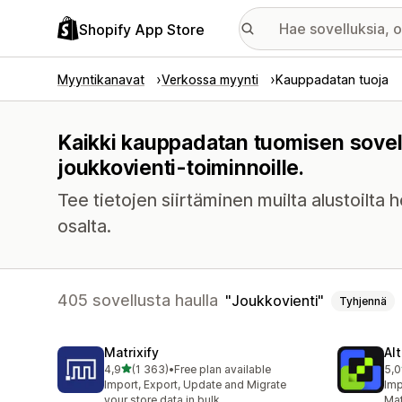
Shopify App Store
Myyntikanavat
Verkossa myynti
Kauppadatan tuoja
Kaikki kauppadatan tuomisen sovel
joukkovienti-toiminnoille.
Tee tietojen siirtäminen muilta alustoilta 
osalta.
405 sovellusta haulla
Joukkovienti
Tyhjennä
Matrixify
Al
/ 5 tähteä
4,9
(1 363)
•
Free plan available
5,0
1363 arvostelua yhteensä
205
Import, Export, Update and Migrate
Imp
your store data in bulk
Mat