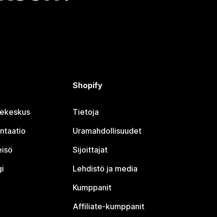
Shopify
jekeskus
Tietoja
ntaatio
Uramahdollisuudet
eisö
Sijoittajat
i
Lehdistö ja media
Kumppanit
Affiliate-kumppanit