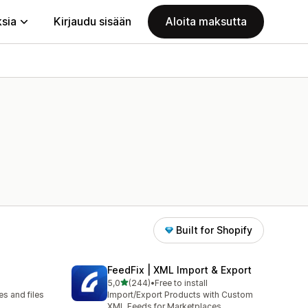
ksia
Kirjaudu sisään
Aloita maksutta
Built for Shopify
FeedFix | XML Import & Export
/ 5 tähteä
5,0
(244)
•
Free to install
244 arvostelua yhteensä
s and files
Import/Export Products with Custom
XML Feeds for Marketplaces