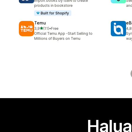
Import books by ISBN to create
Sel
products in bookstore
and
Built for Shopify
Temu
eB
/ 5 tähteä
3,9
(11)
•
Free
4,8
11 arvostelua yhteensä
371
Official Temu App -Start Selling to
Syn
Millions of Buyers on Temu
way
Halua