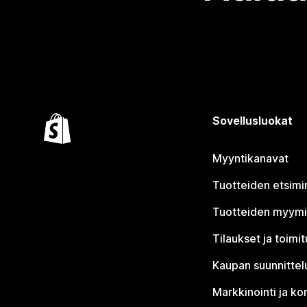
Sovellusluokat
Myyntikanavat
Tuotteiden etsimi
Tuotteiden myym
Tilaukset ja toimi
Kaupan suunnittel
Markkinointi ja ko