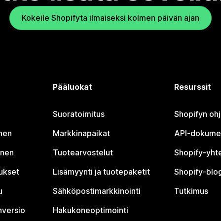
Kokeile Shopifyta ilmaiseksi kolmen päivän ajan
Pääluokat
Resurssit
Suoratoimitus
Shopifyn oh
nen
Markkinapaikat
API-dokume
inen
Tuotearvostelut
Shopify-yht
tukset
Lisämyynti ja tuotepaketit
Shopify-blog
u
Sähköpostimarkkinointi
Tutkimus
nversio
Hakukoneoptimointi