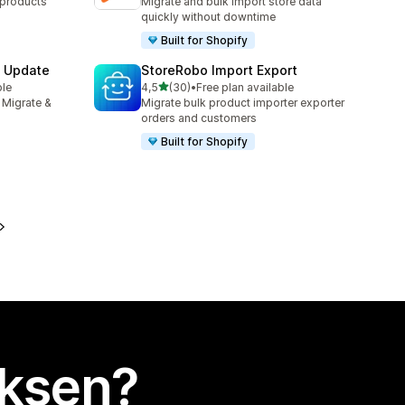
 products
Migrate and bulk import store data
quickly without downtime
Built for Shopify
& Update
StoreRobo Import Export
/ 5 tähteä
ble
4,5
(30)
•
Free plan available
30 arvostelua yhteensä
 Migrate &
Migrate bulk product importer exporter
orders and customers
Built for Shopify
uksen?