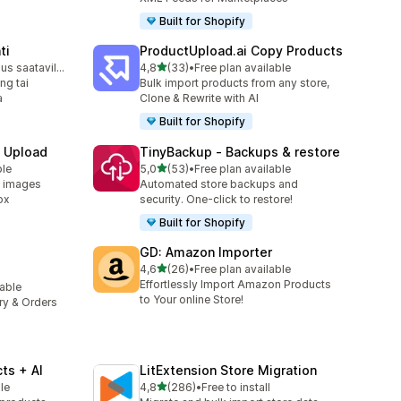
Built for Shopify
ti
ProductUpload.ai Copy Products
/ 5 tähteä
Ilmainen sopimus saatavilla
4,8
(33)
•
Free plan available
33 arvostelua yhteensä
ng tai
Bulk import products from any store,
a
Clone & Rewrite with AI
Built for Shopify
e Upload
TinyBackup ‑ Backups & restore
/ 5 tähteä
ble
5,0
(53)
•
Free plan available
53 arvostelua yhteensä
d images
Automated store backups and
ox
security. One-click to restore!
Built for Shopify
GD: Amazon Importer
/ 5 tähteä
4,6
(26)
•
Free plan available
26 arvostelua yhteensä
Effortlessly Import Amazon Products
lable
to Your online Store!
ory & Orders
ts + AI
LitExtension Store Migration
/ 5 tähteä
le
4,8
(286)
•
Free to install
286 arvostelua yhteensä