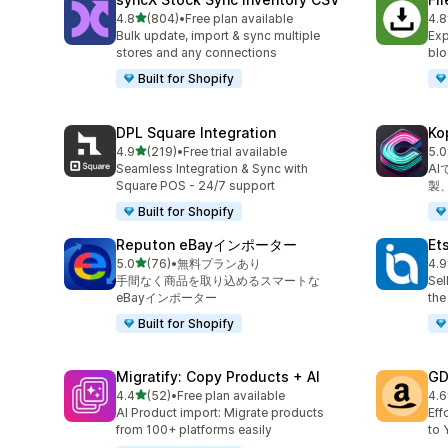
5つ星中
4.8
(804)
•
Free plan available
4.8
合計レビュー数：804件
合
Bulk update, import & sync multiple
Exp
stores and any connections
blo
Built for Shopify
DPL Square Integration
K
5つ星中
4.9
(219)
•
Free trial available
5.0
合計レビュー数：219件
合
Seamless Integration & Sync with
A
Square POS - 24/7 support
製
Built for Shopify
Reputon eBayインポーター
Et
5つ星中
5.0
(76)
•
無料プランあり
4.9
合計レビュー数：76件
合
手間なく商品を取り込めるスマートな
Sel
eBayインポーター
the
Built for Shopify
Migratify: Copy Products + AI
GD
5つ星中
4.4
(52)
•
Free plan available
4.6
合計レビュー数：52件
合
AI Product import: Migrate products
Eff
from 100+ platforms easily
to 