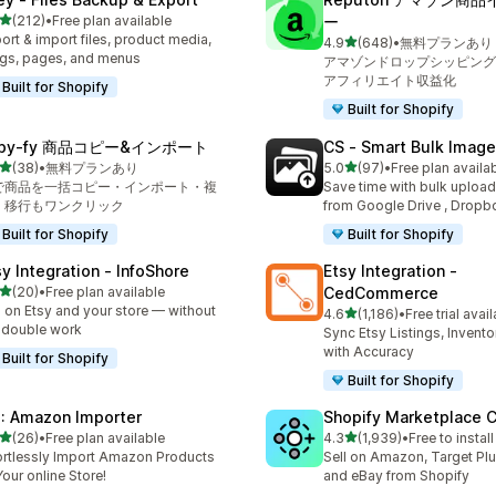
5つ星中
(212)
•
Free plan available
ー
計レビュー数：212件
ort & import files, product media,
5つ星中
4.9
(648)
•
無料プランあり
合計レビュー数：648件
gs, pages, and menus
アマゾンドロップシッピング
アフィリエイト収益化
Built for Shopify
Built for Shopify
opy‑fy 商品コピー&インポート
CS ‑ Smart Bulk Imag
5つ星中
5つ星中
(38)
•
無料プランあり
5.0
(97)
•
Free plan availa
計レビュー数：38件
合計レビュー数：97件
Iで商品を一括コピー・インポート・複
Save time with bulk uploa
、移行もワンクリック
from Google Drive , Dropb
Built for Shopify
Built for Shopify
sy Integration ‑ InfoShore
Etsy Integration ‑
5つ星中
(20)
•
Free plan available
CedCommerce
計レビュー数：20件
l on Etsy and your store — without
5つ星中
4.6
(1,186)
•
Free trial avai
合計レビュー数：1186件
 double work
Sync Etsy Listings, Invent
with Accuracy
Built for Shopify
Built for Shopify
: Amazon Importer
Shopify Marketplace 
5つ星中
5つ星中
(26)
•
Free plan available
4.3
(1,939)
•
Free to install
計レビュー数：26件
合計レビュー数：1939件
ortlessly Import Amazon Products
Sell on Amazon, Target Plu
Your online Store!
and eBay from Shopify