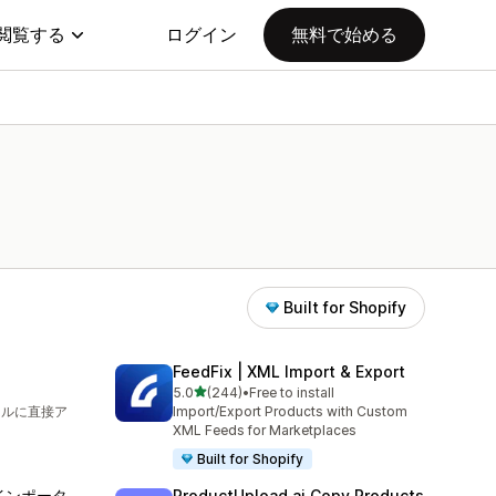
閲覧する
ログイン
無料で始める
Built for Shopify
FeedFix | XML Import & Export
5つ星中
5.0
(244)
•
Free to install
合計レビュー数：244件
イルに直接ア
Import/Export Products with Custom
XML Feeds for Marketplaces
Built for Shopify
品インポータ
ProductUpload.ai Copy Products