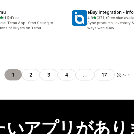
mu
eBay Integration ‑ Inf
5つ星中
5つ星中
(11)
•
Free
4.8
(371)
•
Free plan avail
計レビュー数：11件
合計レビュー数：371件
icial Temu App -Start Selling to
Sync products, inventory &
lions of Buyers on Temu
ways with eBay
次へ
1
2
3
4
…
17
たいアプリがあり