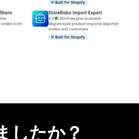
Built for Shopify
oShore
StoreRobo Import Export
5つ星中
able
4.5
(30)
•
Free plan available
合計レビュー数：30件
 orders both
Migrate bulk product importer exporter
orders and customers
Built for Shopify
ましたか？