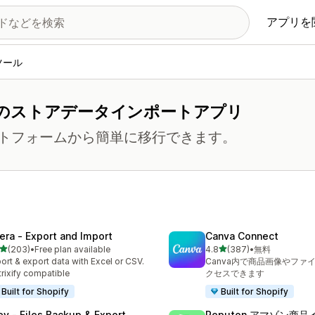
アプリを
ツール
のストアデータインポートアプリ
トフォームから簡単に移行できます。
tera ‑ Export and Import
Canva Connect
5つ星中
5つ星中
(203)
•
Free plan available
4.8
(387)
•
無料
計レビュー数：203件
合計レビュー数：387件
ort & export data with Excel or CSV.
Canva内で商品画像やファ
rixify compatible
クセスできます
Built for Shopify
Built for Shopify
ley ‑ Files Backup & Export
Reputon アマゾン商