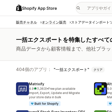
Shopify App Store
販売チャネル
オンライン販売
ストアデータインポート
一括エクスポートを特集したすべて
商品データから顧客情報まで、他社プラッ
404個のアプリ：
一括エクスポート
クリア
Matrixify
Al
5つ星中
4.9
(1,363)
•
Free plan available
5.0
合計レビュー数：1363件
合
Import, Export, Update and Migrate
Imp
your store data in bulk
Mat
Built for Shopify
syncX Stock Sync Inventory CSV
Fi