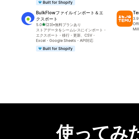
Built for Shopify
BulkFlowファイルインポート＆エ
Te
クスポート
3.9
合
Off
5つ星中
5.0
(23)
•
無料プランあり
合計レビュー数：23件
Mil
ストアデータをシームレスにインポート・
エクスポート・移行・更新、CSV・
Excel・Google Sheets・API対応
Built for Shopify
使ってみ