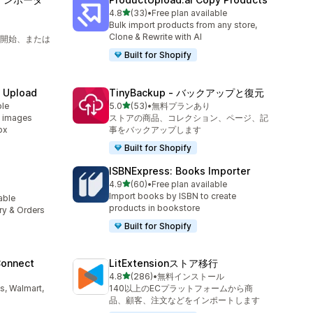
5つ星中
4.8
(33)
•
Free plan available
合計レビュー数：33件
Bulk import products from any store,
Clone & Rewrite with AI
開始、または
Built for Shopify
e Upload
TinyBackup ‑ バックアップと復元
5つ星中
ble
5.0
(53)
•
無料プランあり
合計レビュー数：53件
d images
ストアの商品、コレクション、ページ、記
ox
事をバックアップします
Built for Shopify
ISBNExpress: Books Importer
5つ星中
4.9
(60)
•
Free plan available
合計レビュー数：60件
Import books by ISBN to create
lable
products in bookstore
ory & Orders
Built for Shopify
Connect
LitExtensionストア移行
5つ星中
4.8
(286)
•
無料インストール
合計レビュー数：286件
s, Walmart,
140以上のECプラットフォームから商
品、顧客、注文などをインポートします