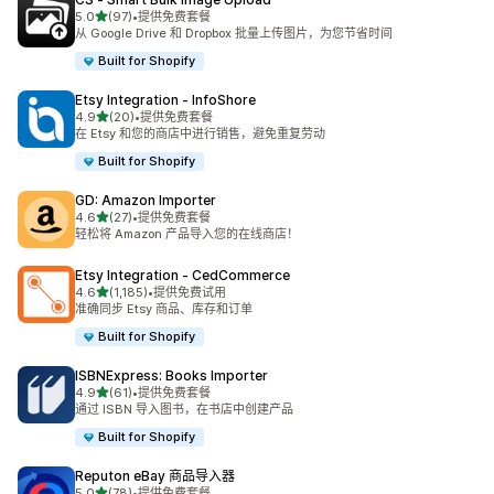
星（满分 5 星）
5.0
(97)
•
提供免费套餐
总共 97 条评论
从 Google Drive 和 Dropbox 批量上传图片，为您节省时间
Built for Shopify
Etsy Integration ‑ InfoShore
星（满分 5 星）
4.9
(20)
•
提供免费套餐
总共 20 条评论
在 Etsy 和您的商店中进行销售，避免重复劳动
Built for Shopify
GD: Amazon Importer
星（满分 5 星）
4.6
(27)
•
提供免费套餐
总共 27 条评论
轻松将 Amazon 产品导入您的在线商店！
Etsy Integration ‑ CedCommerce
星（满分 5 星）
4.6
(1,185)
•
提供免费试用
总共 1185 条评论
准确同步 Etsy 商品、库存和订单
Built for Shopify
ISBNExpress: Books Importer
星（满分 5 星）
4.9
(61)
•
提供免费套餐
总共 61 条评论
通过 ISBN 导入图书，在书店中创建产品
Built for Shopify
Reputon eBay 商品导入器
星（满分 5 星）
5.0
(78)
•
提供免费套餐