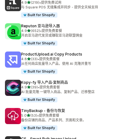
星（满分 5 星）
4.9
(219)
•
提供免费试用
总共 219 条评论
与 Square POS 无缝集成并同步 - 提供全天候支持
Built for Shopify
Reputon 亚马逊导入器
星（满分 5 星）
4.9
(652)
•
提供免费套餐
总共 652 条评论
开启亚马逊代发货或赚取亚马逊联盟佣金
Built for Shopify
ProductUpload.ai Copy Products
星（满分 5 星）
4.8
(33)
•
提供免费套餐
总共 33 条评论
从任何商店批量导入产品，使用 AI 克隆并重写
Built for Shopify
Kopy‑fy 导入产品·复制商品
星（满分 5 星）
4.9
(39)
•
提供免费套餐
总共 39 条评论
AI 批量克隆:一键导入商品、复制产品、迁移整店
Built for Shopify
TinyBackup ‑ 备份与恢复
星（满分 5 星）
5.0
(53)
•
提供免费套餐
总共 53 条评论
备份店铺的商品、产品系列、页面和文章。
Built for Shopify
CS ‑ Smart Bulk Image Upload