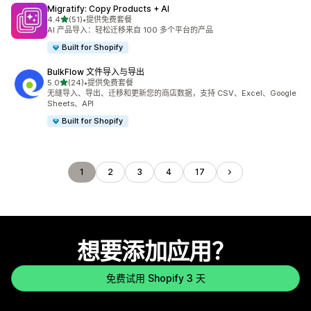
Migratify: Copy Products + AI
星（满分 5 星）
4.4
(51)
•
提供免费套餐
总共 51 条评论
AI 产品导入：轻松迁移来自 100 多个平台的产品
Built for Shopify
BulkFlow 文件导入与导出
星（满分 5 星）
5.0
(24)
•
提供免费套餐
总共 24 条评论
无缝导入、导出、迁移和更新您的商店数据，支持 CSV、Excel、Google
Sheets、API
Built for Shopify
1
2
3
4
17
想要添加应用？
免费试用 Shopify 3 天