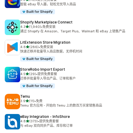
总共 78 条评论
智能 eBay 导入器，轻松无忧导入商品
Built for Shopify
Shopify Marketplace Connect
星（满分 5 星）
4.3
(1,940)
•
免费安装
总共 1940 条评论
通过 Shopify 在 Amazon、Target Plus、Walmart 和 eBay 上销售产品
LitExtension Store Migration
星（满分 5 星）
4.8
(286)
•
免费安装
总共 286 条评论
快速迁移并批量导入商店数据，无停机时间
Built for Shopify
StoreRobo Import Export
星（满分 5 星）
4.5
(29)
•
提供免费套餐
总共 29 条评论
迁移并批量导入导出产品、订单和客户
Built for Shopify
Temu
星（满分 5 星）
3.9
(11)
•
免费
总共 11 条评论
Temu 官方应用 - 开始向 Temu 上的数百万买家销售商品
eBay Integration ‑ InfoShore
星（满分 5 星）
4.8
(373)
•
提供免费套餐
总共 373 条评论
与 eBay 双向同步产品、库存和订单