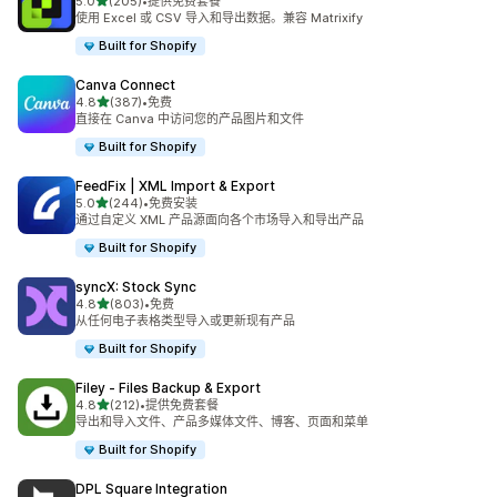
星（满分 5 星）
5.0
(205)
•
提供免费套餐
总共 205 条评论
使用 Excel 或 CSV 导入和导出数据。兼容 Matrixify
Built for Shopify
Canva Connect
星（满分 5 星）
4.8
(387)
•
免费
总共 387 条评论
直接在 Canva 中访问您的产品图片和文件
Built for Shopify
FeedFix | XML Import & Export
星（满分 5 星）
5.0
(244)
•
免费安装
总共 244 条评论
通过自定义 XML 产品源面向各个市场导入和导出产品
Built for Shopify
syncX: Stock Sync
星（满分 5 星）
4.8
(803)
•
免费
总共 803 条评论
从任何电子表格类型导入或更新现有产品
Built for Shopify
Filey ‑ Files Backup & Export
星（满分 5 星）
4.8
(212)
•
提供免费套餐
总共 212 条评论
导出和导入文件、产品多媒体文件、博客、页面和菜单
Built for Shopify
DPL Square Integration