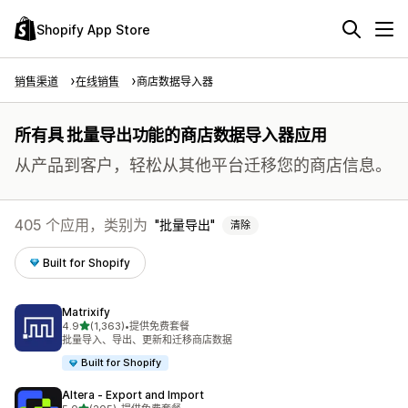
Shopify App Store
销售渠道
在线销售
商店数据导入器
所有具 批量导出功能的商店数据导入器应用
从产品到客户，轻松从其他平台迁移您的商店信息。
405 个应用，类别为
批量导出
清除
Built for Shopify
Matrixify
星（满分 5 星）
4.9
(1,363)
•
提供免费套餐
总共 1363 条评论
批量导入、导出、更新和迁移商店数据
Built for Shopify
Altera ‑ Export and Import