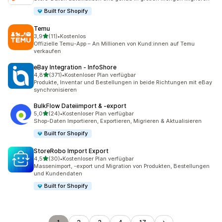
Built for Shopify
Temu
von 5 Sternen
3,9
(11)
•
Kostenlos
11 Rezensionen insgesamt
Offizielle Temu-App – An Millionen von Kund:innen auf Temu
verkaufen
eBay Integration ‑ InfoShore
von 5 Sternen
4,8
(371)
•
Kostenloser Plan verfügbar
371 Rezensionen insgesamt
Produkte, Inventar und Bestellungen in beide Richtungen mit eBay
synchronisieren
BulkFlow Dateiimport & ‑export
von 5 Sternen
5,0
(24)
•
Kostenloser Plan verfügbar
24 Rezensionen insgesamt
Shop-Daten Importieren, Exportieren, Migrieren & Aktualisieren
Built for Shopify
StoreRobo Import Export
von 5 Sternen
4,5
(30)
•
Kostenloser Plan verfügbar
30 Rezensionen insgesamt
Massenimport, -export und Migration von Produkten, Bestellungen
und Kundendaten
Built for Shopify