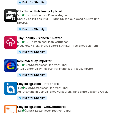
Built for Shopify
CS ‑ Smart Bulk Image Upload
von 5 Sternen
5,0
(97)
•
Kostenloser Plan verfügbar
97 Rezensionen insgesamt
Spare Zeit mit dem Bulk-Bilder-Upload aus Google Drive und
Dropbox
Built for Shopify
TinyBackup ‑ Sichern & Retten
von 5 Sternen
5,0
(53)
•
Kostenloser Plan verfügbar
53 Rezensionen insgesamt
Produkte, Kollektionen, Seiten & Artikel Ihres Shops sichern.
Built for Shopify
Reputon eBay Importer
von 5 Sternen
5,0
(77)
•
Kostenloser Plan verfügbar
77 Rezensionen insgesamt
Intelligenter eBay-Importer für mühelose Produktimporte
Built for Shopify
Etsy Integration ‑ InfoShore
von 5 Sternen
4,9
(20)
•
Kostenloser Plan verfügbar
20 Rezensionen insgesamt
Auf Etsy und in deinem Shop verkaufen, ganz ohne doppelte Arbeit
Built for Shopify
Etsy Integration ‑ CedCommerce
von 5 Sternen
4,6
(1.185)
•
Kostenloser Test verfügbar
1185 Rezensionen insgesamt