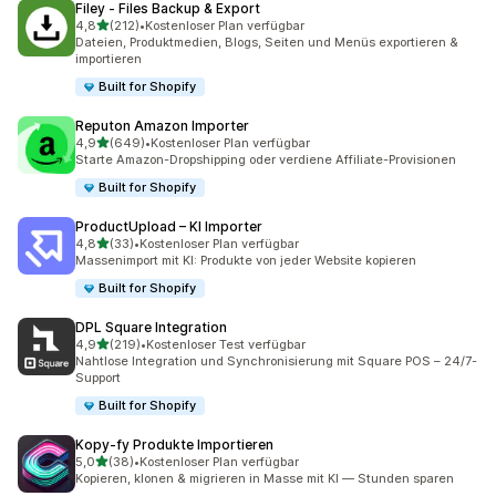
Filey ‑ Files Backup & Export
von 5 Sternen
4,8
(212)
•
Kostenloser Plan verfügbar
212 Rezensionen insgesamt
Dateien, Produktmedien, Blogs, Seiten und Menüs exportieren &
importieren
Built for Shopify
Reputon Amazon Importer
von 5 Sternen
4,9
(649)
•
Kostenloser Plan verfügbar
649 Rezensionen insgesamt
Starte Amazon-Dropshipping oder verdiene Affiliate-Provisionen
Built for Shopify
ProductUpload – KI Importer
von 5 Sternen
4,8
(33)
•
Kostenloser Plan verfügbar
33 Rezensionen insgesamt
Massenimport mit KI: Produkte von jeder Website kopieren
Built for Shopify
DPL Square Integration
von 5 Sternen
4,9
(219)
•
Kostenloser Test verfügbar
219 Rezensionen insgesamt
Nahtlose Integration und Synchronisierung mit Square POS – 24/7-
Support
Built for Shopify
Kopy‑fy Produkte Importieren
von 5 Sternen
5,0
(38)
•
Kostenloser Plan verfügbar
38 Rezensionen insgesamt
Kopieren, klonen & migrieren in Masse mit KI — Stunden sparen