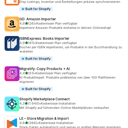
Etsy-Listings, Inventar und Bestellungen präzise synchronisieren
Built for Shopify
GD: Amazon Importer
von 5 Sternen
4,6
(26)
•
Kostenloser Plan verfügbar
26 Rezensionen insgesamt
Importiere Amazon-Produkte mühelos in deinen Onlineshop!
ISBNExpress: Books Importer
von 5 Sternen
4,9
(61)
•
Kostenloser Plan verfügbar
61 Rezensionen insgesamt
Bücher per ISBN importieren, um Produkte in der Buchhandlung zu
erstellen
Built for Shopify
Migratify: Copy Products + AI
von 5 Sternen
4,4
(51)
•
Kostenloser Plan verfügbar
51 Rezensionen insgesamt
KI-Produktimport: Produkte problemlos von über 100 Plattformen
migrieren
Built for Shopify
Shopify Marketplace Connect
von 5 Sternen
4,3
(1.940)
•
Kostenlose Installation
1940 Rezensionen insgesamt
Mit Shopify auf führenden Online-Marktplätzen verkaufen
LE – Store Migration & Import
von 5 Sternen
4,8
(286)
•
Kostenlose Installation
286 Rezensionen insgesamt
Store-Daten automatisch und genau in großen Mengen migrieren