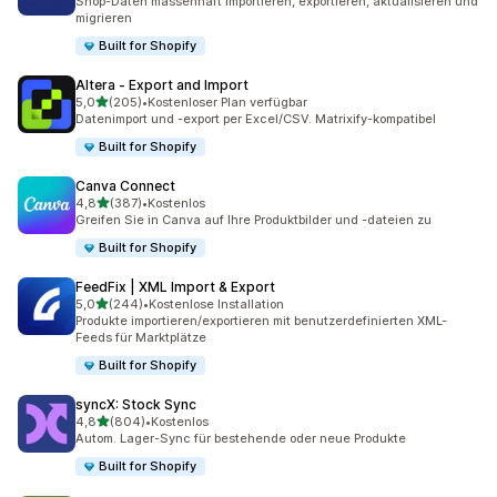
Shop-Daten massenhaft importieren, exportieren, aktualisieren und
migrieren
Built for Shopify
Altera ‑ Export and Import
von 5 Sternen
5,0
(205)
•
Kostenloser Plan verfügbar
205 Rezensionen insgesamt
Datenimport und -export per Excel/CSV. Matrixify-kompatibel
Built for Shopify
Canva Connect
von 5 Sternen
4,8
(387)
•
Kostenlos
387 Rezensionen insgesamt
Greifen Sie in Canva auf Ihre Produktbilder und -dateien zu
Built for Shopify
FeedFix | XML Import & Export
von 5 Sternen
5,0
(244)
•
Kostenlose Installation
244 Rezensionen insgesamt
Produkte importieren/exportieren mit benutzerdefinierten XML-
Feeds für Marktplätze
Built for Shopify
syncX: Stock Sync
von 5 Sternen
4,8
(804)
•
Kostenlos
804 Rezensionen insgesamt
Autom. Lager-Sync für bestehende oder neue Produkte
Built for Shopify