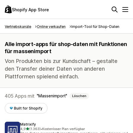
Shopify App Store
Vertriebskanäle
Online verkaufen
Import-Tool für Shop-Daten
Alle import-apps für shop-daten mit Funktionen
für massenimport
Von Produkten bis zur Kundschaft – gestalte
den Transfer deiner Daten von anderen
Plattformen spielend einfach.
405 Apps mit
Massenimport
Löschen
Built for Shopify
Matrixify
von 5 Sternen
4,9
(1.363)
•
Kostenloser Plan verfügbar
1363 Rezensionen insgesamt