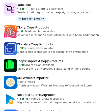
DataEase
stelle su 5
4,8
(4)
•
Piano gratuito disponibile
4 recensioni totali
Gestisci dati negozio: import, export, update, migrazioni
Built for Shopify
Clony: Copy Products
stelle su 5
4,1
(14)
•
Free plan available
14 recensioni totali
Save time duplicating products in bulk with price modification
Clonely ‑ Copy Products
stelle su 5
3,7
(2)
•
Free plan available
2 recensioni totali
Clone a single product, a collection, or an entire store
Ecopy: Import & Copy Products
stelle su 5
5,0
(3)
•
Free plan available
3 recensioni totali
Import or clone any product & auto-build winning pages
GD: Walmart Importer
Free to install
Effortlessly Import Walmart Products to Your online Store!
Next‑Cart Store Migration
stelle su 5
4,8
(18)
•
Piano gratuito disponibile
18 recensioni totali
Migra facilmente i dati del negozio—precisi e automatizzati