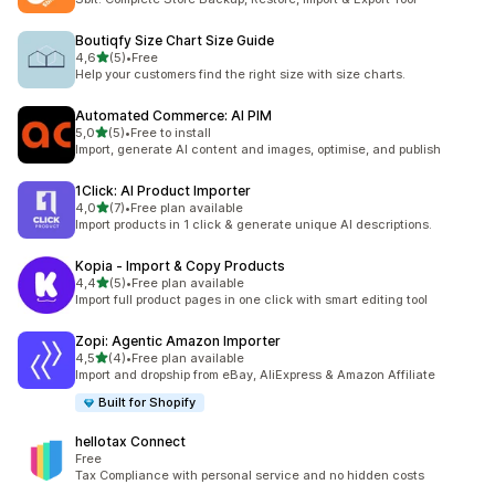
Boutiqfy Size Chart Size Guide
stelle su 5
4,6
(5)
•
Free
5 recensioni totali
Help your customers find the right size with size charts.
Automated Commerce: AI PIM
stelle su 5
5,0
(5)
•
Free to install
5 recensioni totali
Import, generate AI content and images, optimise, and publish
1Click: AI Product Importer
stelle su 5
4,0
(7)
•
Free plan available
7 recensioni totali
Import products in 1 click & generate unique AI descriptions.
Kopia ‑ Import & Copy Products
stelle su 5
4,4
(5)
•
Free plan available
5 recensioni totali
Import full product pages in one click with smart editing tool
Zopi: Agentic Amazon Importer
stelle su 5
4,5
(4)
•
Free plan available
4 recensioni totali
Import and dropship from eBay, AliExpress & Amazon Affiliate
Built for Shopify
hellotax Connect
Free
Tax Compliance with personal service and no hidden costs