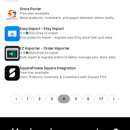
Store Porter
Free plan available
Move products, customers, and pages between stores easily.
Easy:Import ‑ Etsy Import
stelle su 5
4,0
(22)
•
Free to install
22 recensioni totali
Etsy products import - migrate your Etsy store fast and easy.
EZ Importer ‑ Order Importer
stelle su 5
4,4
(69)
•
Free to install
69 recensioni totali
Bulk import & migrate orders to better manage your store data.
SquareFloww Square Integration
Free trial available
Sync Products, Inventory & Customers with Square POS
1
2
3
4
5
6
17