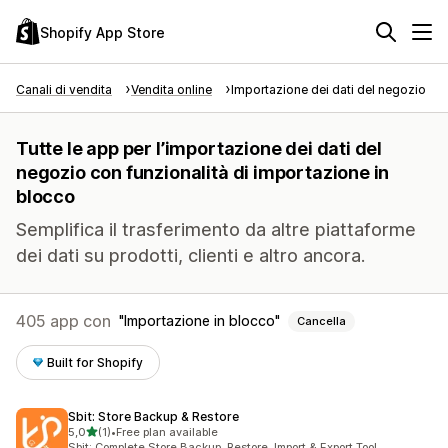
Shopify App Store
Canali di vendita
Vendita online
Importazione dei dati del negozio
Tutte le app per l’importazione dei dati del
negozio con funzionalità di importazione in
blocco
Semplifica il trasferimento da altre piattaforme
dei dati su prodotti, clienti e altro ancora.
405 app con
Importazione in blocco
Cancella
Built for Shopify
Sbit: Store Backup & Restore
stelle su 5
5,0
(1)
•
Free plan available
1 recensioni totali
Sbit: Complete Store Backup, Restore, Import & Export Tool