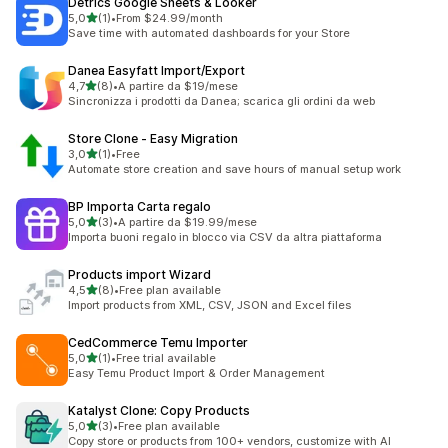
Detrics Google Sheets & Looker
stelle su 5
5,0
(1)
•
From $24.99/month
1 recensioni totali
Save time with automated dashboards for your Store
Danea Easyfatt Import/Export
stelle su 5
4,7
(8)
•
A partire da $19/mese
8 recensioni totali
Sincronizza i prodotti da Danea; scarica gli ordini da web
Store Clone ‑ Easy Migration
stelle su 5
3,0
(1)
•
Free
1 recensioni totali
Automate store creation and save hours of manual setup work
BP Importa Carta regalo
stelle su 5
5,0
(3)
•
A partire da $19.99/mese
3 recensioni totali
Importa buoni regalo in blocco via CSV da altra piattaforma
Products import Wizard
stelle su 5
4,5
(8)
•
Free plan available
8 recensioni totali
Import products from XML, CSV, JSON and Excel files
CedCommerce Temu Importer
stelle su 5
5,0
(1)
•
Free trial available
1 recensioni totali
Easy Temu Product Import & Order Management
Katalyst Clone: Copy Products
stelle su 5
5,0
(3)
•
Free plan available
3 recensioni totali
Copy store or products from 100+ vendors, customize with AI