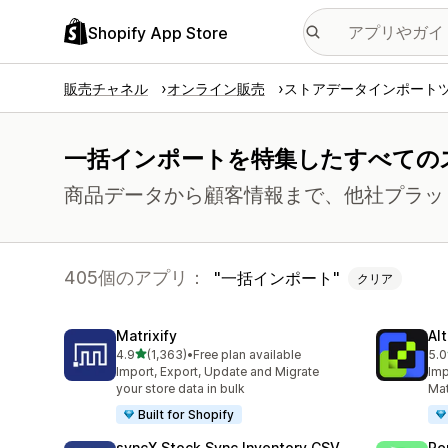
Shopify App Store
販売チャネル
オンライン販売
ストアデータインポート
一括インポートを特集したすべての
商品データから顧客情報まで、他社プラッ
405個のアプリ：
一括インポート
クリア
Matrixify
Al
5つ星中
4.9
(1,363)
•
Free plan available
5.0
合計レビュー数：1363件
合
Import, Export, Update and Migrate
Imp
your store data in bulk
Mat
Built for Shopify
syncX Stock Sync Inventory CSV
R