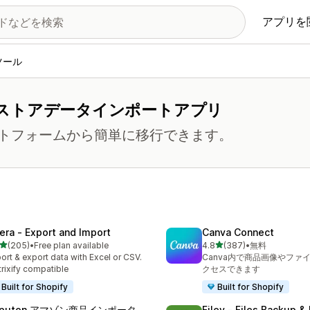
アプリを
ツール
ストアデータインポートアプリ
トフォームから簡単に移行できます。
tera ‑ Export and Import
Canva Connect
5つ星中
5つ星中
(205)
•
Free plan available
4.8
(387)
•
無料
計レビュー数：205件
合計レビュー数：387件
ort & export data with Excel or CSV.
Canva内で商品画像やファ
rixify compatible
クセスできます
Built for Shopify
Built for Shopify
eputon アマゾン商品インポータ
Filey ‑ Files Backup &