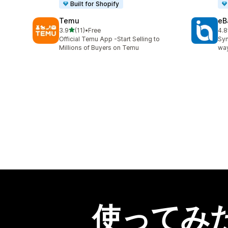
Built for Shopify
Temu
eB
5つ星中
3.9
(11)
•
Free
4.8
合計レビュー数：11件
合
Official Temu App -Start Selling to
Syn
Millions of Buyers on Temu
way
使ってみ