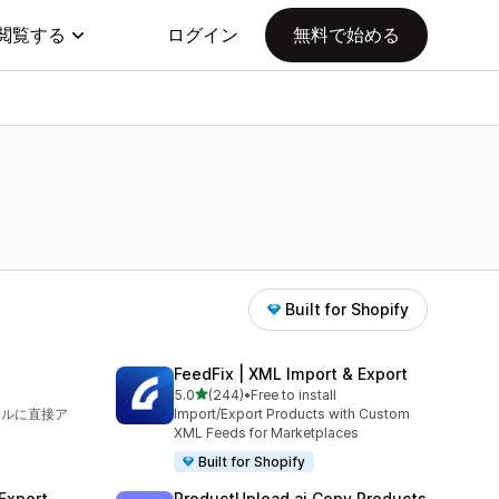
閲覧する
ログイン
無料で始める
Built for Shopify
FeedFix | XML Import & Export
5つ星中
5.0
(244)
•
Free to install
合計レビュー数：244件
イルに直接ア
Import/Export Products with Custom
XML Feeds for Marketplaces
Built for Shopify
 Export
ProductUpload.ai Copy Products