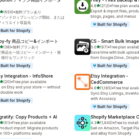
5つ星中
4.8
(212)
•
Free plan avail
合計レビュー数：212件
Export & import files, prod
5つ星中
(650)
•
無料プランあり
計レビュー数：650件
blogs, pages, and menus
マゾンドロップシッピング開始、または
フィリエイト収益化
Built for Shopify
Built for Shopify
opy‑fy 商品コピー&インポート
CS ‑ Smart Bulk Imag
5つ星中
5つ星中
(38)
•
無料プランあり
5.0
(97)
•
Free plan availa
計レビュー数：38件
合計レビュー数：97件
Iで商品を一括コピー・インポート・複
Save time with bulk uploa
、移行もワンクリック
from Google Drive , Dropb
Built for Shopify
Built for Shopify
sy Integration ‑ InfoShore
Etsy Integration ‑
5つ星中
(20)
•
Free plan available
CedCommerce
計レビュー数：20件
l on Etsy and your store — without
5つ星中
4.6
(1,185)
•
Free trial avai
合計レビュー数：1185件
 double work
Sync Etsy Listings, Invent
with Accuracy
Built for Shopify
Built for Shopify
gratify: Copy Products + AI
Shopify Marketplace 
5つ星中
5つ星中
(51)
•
Free plan available
4.3
(1,940)
•
Free to install
計レビュー数：51件
合計レビュー数：1940件
Product import: Migrate products
Sell on Amazon, Target Plu
m 100+ platforms easily
and eBay from Shopify