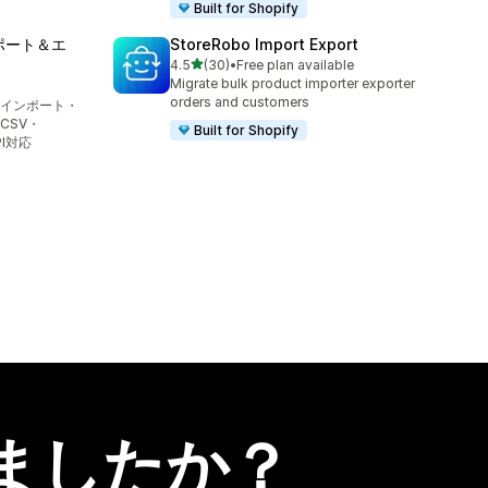
Built for Shopify
ンポート＆エ
StoreRobo Import Export
5つ星中
4.5
(30)
•
Free plan available
合計レビュー数：30件
Migrate bulk product importer exporter
orders and customers
インポート・
CSV・
Built for Shopify
PI対応
ましたか？