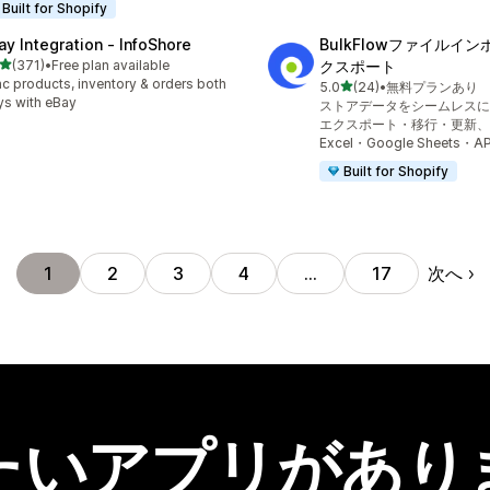
Built for Shopify
ay Integration ‑ InfoShore
BulkFlowファイルイ
5つ星中
(371)
•
Free plan available
クスポート
計レビュー数：371件
c products, inventory & orders both
5つ星中
5.0
(24)
•
無料プランあり
合計レビュー数：24件
s with eBay
ストアデータをシームレスに
エクスポート・移行・更新、
Excel・Google Sheets・A
Built for Shopify
次へ
1
2
3
4
…
17
たいアプリがあり