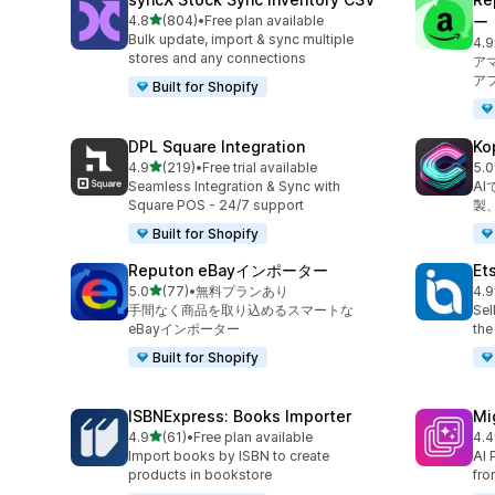
5つ星中
4.8
(804)
•
Free plan available
ー
合計レビュー数：804件
Bulk update, import & sync multiple
4.9
合
stores and any connections
ア
ア
Built for Shopify
DPL Square Integration
K
5つ星中
4.9
(219)
•
Free trial available
5.0
合計レビュー数：219件
合
Seamless Integration & Sync with
A
Square POS - 24/7 support
製
Built for Shopify
Reputon eBayインポーター
Et
5つ星中
5.0
(77)
•
無料プランあり
4.9
合計レビュー数：77件
合
手間なく商品を取り込めるスマートな
Sel
eBayインポーター
the
Built for Shopify
ISBNExpress: Books Importer
Mi
5つ星中
4.9
(61)
•
Free plan available
4.4
合計レビュー数：61件
合
Import books by ISBN to create
AI 
products in bookstore
fro