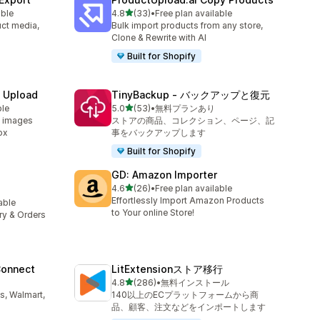
5つ星中
able
4.8
(33)
•
Free plan available
合計レビュー数：33件
uct media,
Bulk import products from any store,
Clone & Rewrite with AI
Built for Shopify
e Upload
TinyBackup ‑ バックアップと復元
5つ星中
ble
5.0
(53)
•
無料プランあり
合計レビュー数：53件
d images
ストアの商品、コレクション、ページ、記
ox
事をバックアップします
Built for Shopify
GD: Amazon Importer
5つ星中
4.6
(26)
•
Free plan available
合計レビュー数：26件
Effortlessly Import Amazon Products
lable
to Your online Store!
ory & Orders
Connect
LitExtensionストア移行
5つ星中
4.8
(286)
•
無料インストール
合計レビュー数：286件
s, Walmart,
140以上のECプラットフォームから商
品、顧客、注文などをインポートします