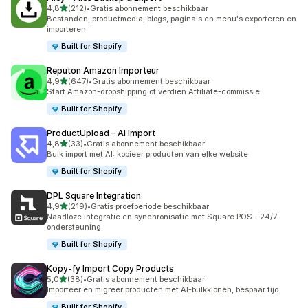
van 5 sterren
4,8
(212)
•
Gratis abonnement beschikbaar
212 recensies in totaal
Bestanden, productmedia, blogs, pagina's en menu's exporteren en
importeren
Built for Shopify
Reputon Amazon Importeur
van 5 sterren
4,9
(647)
•
Gratis abonnement beschikbaar
647 recensies in totaal
Start Amazon-dropshipping of verdien Affiliate-commissie
Built for Shopify
ProductUpload – AI Import
van 5 sterren
4,8
(33)
•
Gratis abonnement beschikbaar
33 recensies in totaal
Bulk import met AI: kopieer producten van elke website
Built for Shopify
DPL Square Integration
van 5 sterren
4,9
(219)
•
Gratis proefperiode beschikbaar
219 recensies in totaal
Naadloze integratie en synchronisatie met Square POS - 24/7
ondersteuning
Built for Shopify
Kopy‑fy Import Copy Products
van 5 sterren
5,0
(38)
•
Gratis abonnement beschikbaar
38 recensies in totaal
Importeer en migreer producten met AI-bulkklonen, bespaar tijd
Built for Shopify