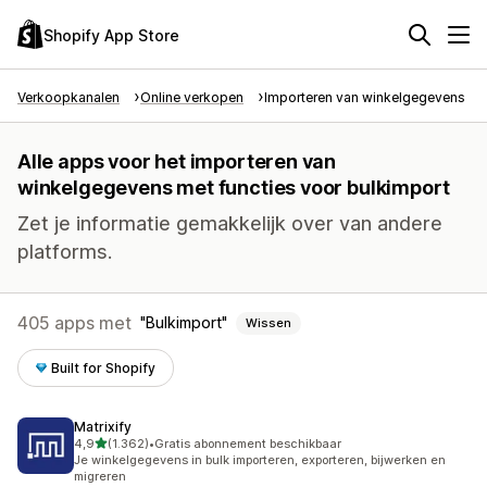
Shopify App Store
Verkoopkanalen
Online verkopen
Importeren van winkelgegevens
Alle apps voor het importeren van
winkelgegevens met functies voor bulkimport
Zet je informatie gemakkelijk over van andere
platforms.
405 apps met
Bulkimport
Wissen
Built for Shopify
Matrixify
van 5 sterren
4,9
(1.362)
•
Gratis abonnement beschikbaar
1362 recensies in totaal
Je winkelgegevens in bulk importeren, exporteren, bijwerken en
migreren