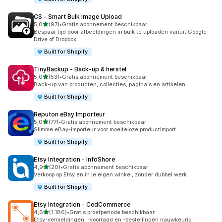
CS ‑ Smart Bulk Image Upload
van 5 sterren
5,0
(97)
•
Gratis abonnement beschikbaar
97 recensies in totaal
Bespaar tijd door afbeeldingen in bulk te uploaden vanuit Google
Drive of Dropbox
Built for Shopify
TinyBackup ‑ Back‑up & herstel
van 5 sterren
5,0
(53)
•
Gratis abonnement beschikbaar
53 recensies in totaal
Back-up van producten, collecties, pagina's en artikelen.
Built for Shopify
Reputon eBay Importeur
van 5 sterren
5,0
(77)
•
Gratis abonnement beschikbaar
77 recensies in totaal
Slimme eBay-importeur voor moeiteloze productimport
Built for Shopify
Etsy Integration ‑ InfoShore
van 5 sterren
4,9
(20)
•
Gratis abonnement beschikbaar
20 recensies in totaal
Verkoop op Etsy en in je eigen winkel, zonder dubbel werk
Built for Shopify
Etsy Integration ‑ CedCommerce
van 5 sterren
4,6
(1.186)
•
Gratis proefperiode beschikbaar
1186 recensies in totaal
Etsy-vermeldingen, -voorraad en -bestellingen nauwkeurig