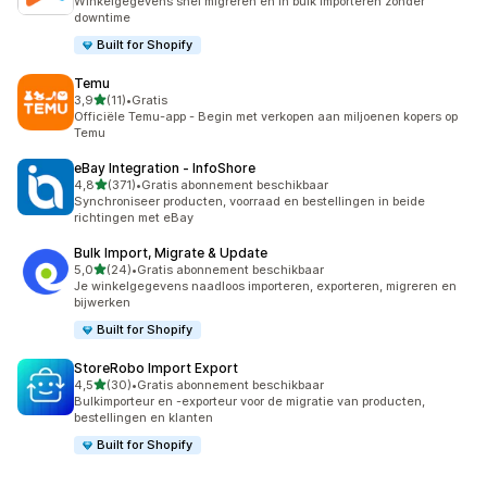
Winkelgegevens snel migreren en in bulk importeren zonder
downtime
Built for Shopify
Temu
van 5 sterren
3,9
(11)
•
Gratis
11 recensies in totaal
Officiële Temu-app - Begin met verkopen aan miljoenen kopers op
Temu
eBay Integration ‑ InfoShore
van 5 sterren
4,8
(371)
•
Gratis abonnement beschikbaar
371 recensies in totaal
Synchroniseer producten, voorraad en bestellingen in beide
richtingen met eBay
Bulk Import, Migrate & Update
van 5 sterren
5,0
(24)
•
Gratis abonnement beschikbaar
24 recensies in totaal
Je winkelgegevens naadloos importeren, exporteren, migreren en
bijwerken
Built for Shopify
StoreRobo Import Export
van 5 sterren
4,5
(30)
•
Gratis abonnement beschikbaar
30 recensies in totaal
Bulkimporteur en -exporteur voor de migratie van producten,
bestellingen en klanten
Built for Shopify