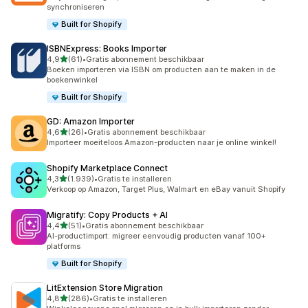
synchroniseren
Built for Shopify
ISBNExpress: Books Importer
van 5 sterren
4,9
(61)
•
Gratis abonnement beschikbaar
61 recensies in totaal
Boeken importeren via ISBN om producten aan te maken in de
boekenwinkel
Built for Shopify
GD: Amazon Importer
van 5 sterren
4,6
(26)
•
Gratis abonnement beschikbaar
26 recensies in totaal
Importeer moeiteloos Amazon-producten naar je online winkel!
Shopify Marketplace Connect
van 5 sterren
4,3
(1.939)
•
Gratis te installeren
1939 recensies in totaal
Verkoop op Amazon, Target Plus, Walmart en eBay vanuit Shopify
Migratify: Copy Products + AI
van 5 sterren
4,4
(51)
•
Gratis abonnement beschikbaar
51 recensies in totaal
AI-productimport: migreer eenvoudig producten vanaf 100+
platforms
Built for Shopify
LitExtension Store Migration
van 5 sterren
4,8
(286)
•
Gratis te installeren
286 recensies in totaal