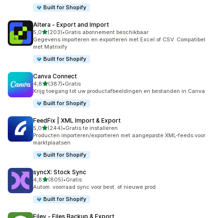
Built for Shopify
Altera ‑ Export and Import
van 5 sterren
5,0
(203)
•
Gratis abonnement beschikbaar
203 recensies in totaal
Gegevens importeren en exporteren met Excel of CSV. Compatibel
met Matrixify
Built for Shopify
Canva Connect
van 5 sterren
4,8
(387)
•
Gratis
387 recensies in totaal
Krijg toegang tot uw productafbeeldingen en bestanden in Canva
Built for Shopify
FeedFix | XML Import & Export
van 5 sterren
5,0
(244)
•
Gratis te installeren
244 recensies in totaal
Producten importeren/exporteren met aangepaste XML-feeds voor
marktplaatsen
Built for Shopify
syncX: Stock Sync
van 5 sterren
4,8
(805)
•
Gratis
805 recensies in totaal
Autom. voorraad sync voor best. of nieuwe prod.
Built for Shopify
Filey ‑ Files Backup & Export