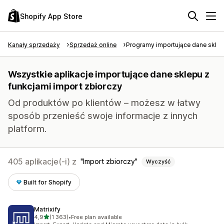
Shopify App Store
Kanały sprzedaży
Sprzedaż online
Programy importujące dane skle
Wszystkie aplikacje importujące dane sklepu z
funkcjami import zbiorczy
Od produktów po klientów – możesz w łatwy
sposób przenieść swoje informacje z innych
platform.
405 aplikacje(-i) z
Import zbiorczy
Wyczyść
Built for Shopify
Matrixify
na 5 gwiazdek
4,9
(1 363)
•
Free plan available
Łączna liczba recenzji: 1363