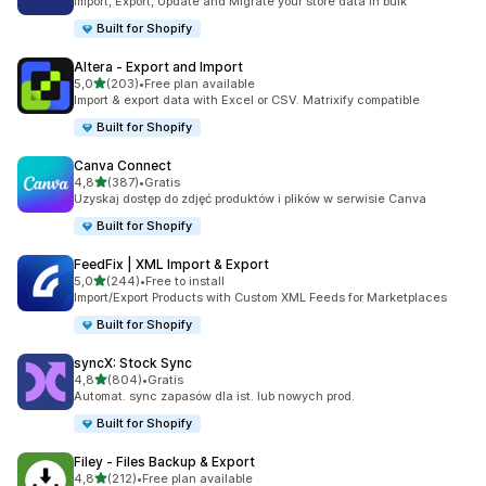
Import, Export, Update and Migrate your store data in bulk
Built for Shopify
Altera ‑ Export and Import
na 5 gwiazdek
5,0
(203)
•
Free plan available
Łączna liczba recenzji: 203
Import & export data with Excel or CSV. Matrixify compatible
Built for Shopify
Canva Connect
na 5 gwiazdek
4,8
(387)
•
Gratis
Łączna liczba recenzji: 387
Uzyskaj dostęp do zdjęć produktów i plików w serwisie Canva
Built for Shopify
FeedFix | XML Import & Export
na 5 gwiazdek
5,0
(244)
•
Free to install
Łączna liczba recenzji: 244
Import/Export Products with Custom XML Feeds for Marketplaces
Built for Shopify
syncX: Stock Sync
na 5 gwiazdek
4,8
(804)
•
Gratis
Łączna liczba recenzji: 804
Automat. sync zapasów dla ist. lub nowych prod.
Built for Shopify
Filey ‑ Files Backup & Export
na 5 gwiazdek
4,8
(212)
•
Free plan available
Łączna liczba recenzji: 212