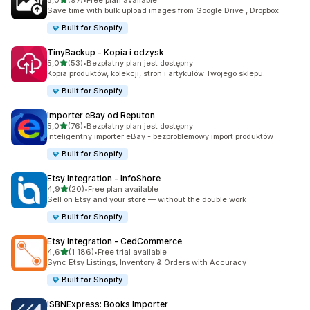
5,0
(97)
•
Free plan available
Łączna liczba recenzji: 97
Save time with bulk upload images from Google Drive , Dropbox
Built for Shopify
TinyBackup ‑ Kopia i odzysk
na 5 gwiazdek
5,0
(53)
•
Bezpłatny plan jest dostępny
Łączna liczba recenzji: 53
Kopia produktów, kolekcji, stron i artykułów Twojego sklepu.
Built for Shopify
Importer eBay od Reputon
na 5 gwiazdek
5,0
(76)
•
Bezpłatny plan jest dostępny
Łączna liczba recenzji: 76
Inteligentny importer eBay - bezproblemowy import produktów
Built for Shopify
Etsy Integration ‑ InfoShore
na 5 gwiazdek
4,9
(20)
•
Free plan available
Łączna liczba recenzji: 20
Sell on Etsy and your store — without the double work
Built for Shopify
Etsy Integration ‑ CedCommerce
na 5 gwiazdek
4,6
(1 186)
•
Free trial available
Łączna liczba recenzji: 1186
Sync Etsy Listings, Inventory & Orders with Accuracy
Built for Shopify
ISBNExpress: Books Importer