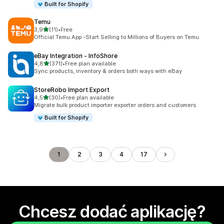
Built for Shopify
Temu
na 5 gwiazdek
3,9
(11)
•
Free
Łączna liczba recenzji: 11
Official Temu App -Start Selling to Millions of Buyers on Temu
eBay Integration ‑ InfoShore
na 5 gwiazdek
4,8
(371)
•
Free plan available
Łączna liczba recenzji: 371
Sync products, inventory & orders both ways with eBay
StoreRobo Import Export
na 5 gwiazdek
4,5
(30)
•
Free plan available
Łączna liczba recenzji: 30
Migrate bulk product importer exporter orders and customers
Built for Shopify
1
2
3
4
17
Chcesz dodać aplikację?