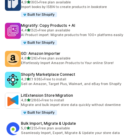
na 5 gwiazdek
4,9
(60)
•
Free plan available
Łączna liczba recenzji: 60
Import books by ISBN to create products in bookstore
Built for Shopify
Migratify: Copy Products + AI
na 5 gwiazdek
4,4
(52)
•
Free plan available
Łączna liczba recenzji: 52
AI Product import: Migrate products from 100+ platforms easily
Built for Shopify
GD: Amazon Importer
na 5 gwiazdek
4,6
(26)
•
Free plan available
Łączna liczba recenzji: 26
Effortlessly Import Amazon Products to Your online Store!
Shopify Marketplace Connect
na 5 gwiazdek
4,3
(1 938)
•
Free to install
Łączna liczba recenzji: 1938
Sell on Amazon, Target Plus, Walmart, and eBay from Shopify
LitExtension Store Migration
na 5 gwiazdek
4,8
(286)
•
Free to install
Łączna liczba recenzji: 286
Migrate and bulk import store data quickly without downtime
Built for Shopify
Bulk Import, Migrate & Update
na 5 gwiazdek
5,0
(23)
•
Free plan available
Łączna liczba recenzji: 23
Seamlessly Import, Export, Migrate & Update your store data