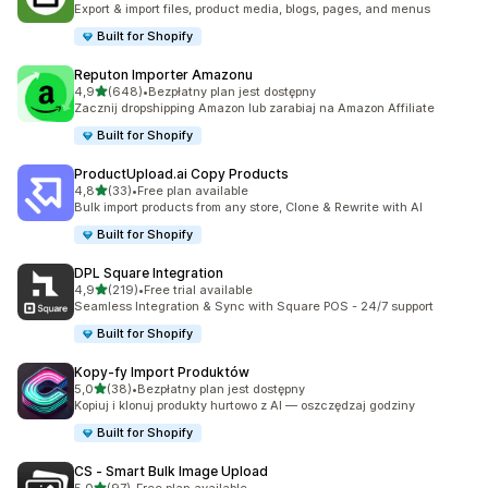
Export & import files, product media, blogs, pages, and menus
Built for Shopify
Reputon Importer Amazonu
na 5 gwiazdek
4,9
(648)
•
Bezpłatny plan jest dostępny
Łączna liczba recenzji: 648
Zacznij dropshipping Amazon lub zarabiaj na Amazon Affiliate
Built for Shopify
ProductUpload.ai Copy Products
na 5 gwiazdek
4,8
(33)
•
Free plan available
Łączna liczba recenzji: 33
Bulk import products from any store, Clone & Rewrite with AI
Built for Shopify
DPL Square Integration
na 5 gwiazdek
4,9
(219)
•
Free trial available
Łączna liczba recenzji: 219
Seamless Integration & Sync with Square POS - 24/7 support
Built for Shopify
Kopy‑fy Import Produktów
na 5 gwiazdek
5,0
(38)
•
Bezpłatny plan jest dostępny
Łączna liczba recenzji: 38
Kopiuj i klonuj produkty hurtowo z AI — oszczędzaj godziny
Built for Shopify
CS ‑ Smart Bulk Image Upload
na 5 gwiazdek