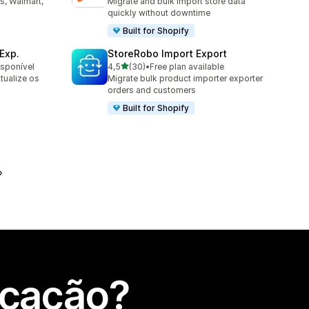
s, Walmart,
Migrate and bulk import store data
quickly without downtime
Built for Shopify
Exp.
StoreRobo Import Export
de 5 estrelas
isponível
4,5
(30)
•
Free plan available
30 total de avaliações
tualize os
Migrate bulk product importer exporter
orders and customers
Built for Shopify
icação?