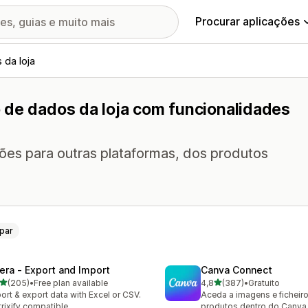
Procurar aplicações
 da loja
 de dados da loja com funcionalidades
ções para outras plataformas, dos produtos
par
tera ‑ Export and Import
Canva Connect
de 5 estrelas
de 5 estrelas
(205)
•
Free plan available
4,8
(387)
•
Gratuito
 total de avaliações
387 total de avaliações
ort & export data with Excel or CSV.
Aceda a imagens e ficheir
rixify compatible
produtos dentro do Canva