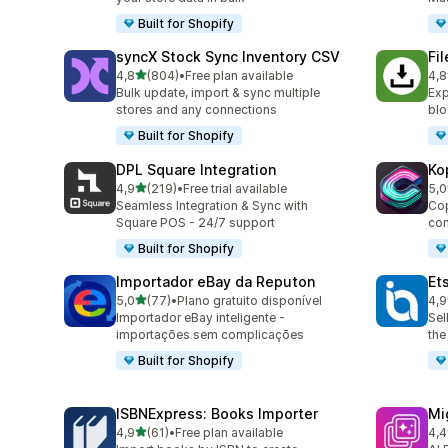
Built for Shopify
syncX Stock Sync Inventory CSV
Fi
de 5 estrelas
4,8
(804)
•
Free plan available
4,8
804 total de avaliações
212
Bulk update, import & sync multiple
Exp
stores and any connections
blo
Built for Shopify
DPL Square Integration
Ko
de 5 estrelas
4,9
(219)
•
Free trial available
5,0
219 total de avaliações
38 
Seamless Integration & Sync with
Cop
Square POS - 24/7 support
com
Built for Shopify
Importador eBay da Reputon
Et
de 5 estrelas
5,0
(77)
•
Plano gratuito disponível
4,9
77 total de avaliações
20 
Importador eBay inteligente -
Sel
importações sem complicações
the
Built for Shopify
ISBNExpress: Books Importer
Mi
de 5 estrelas
4,9
(61)
•
Free plan available
4,4
61 total de avaliações
51 