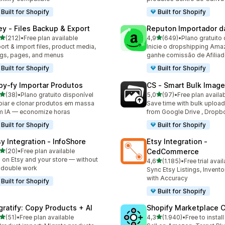
Built for Shopify
Built for Shopify
ley ‑ Files Backup & Export
Reputon Importador 
de 5 estrelas
de 5 estrelas
(212)
•
Free plan available
4,9
(649)
•
Plano gratuito 
 total de avaliações
649 total de avaliações
ort & import files, product media,
Inicie o dropshipping Ama
gs, pages, and menus
ganhe comissão de Afilia
Built for Shopify
Built for Shopify
py‑fy Importar Produtos
CS ‑ Smart Bulk Imag
de 5 estrelas
de 5 estrelas
(38)
•
Plano gratuito disponível
5,0
(97)
•
Free plan availa
total de avaliações
97 total de avaliações
iar e clonar produtos em massa
Save time with bulk uploa
 IA — economize horas
from Google Drive , Dropb
Built for Shopify
Built for Shopify
sy Integration ‑ InfoShore
Etsy Integration ‑
de 5 estrelas
(20)
•
Free plan available
CedCommerce
total de avaliações
l on Etsy and your store — without
de 5 estrelas
4,6
(1.185)
•
Free trial avai
1185 total de avaliações
 double work
Sync Etsy Listings, Invent
with Accuracy
Built for Shopify
Built for Shopify
gratify: Copy Products + AI
Shopify Marketplace 
de 5 estrelas
de 5 estrelas
(51)
•
Free plan available
4,3
(1.940)
•
Free to install
total de avaliações
1940 total de avaliações