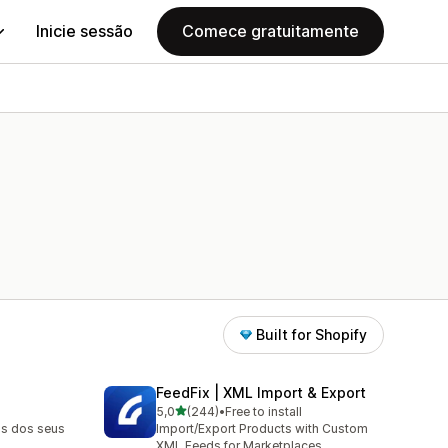
Inicie sessão
Comece gratuitamente
Built for Shopify
FeedFix | XML Import & Export
de 5 estrelas
5,0
(244)
•
Free to install
244 total de avaliações
os dos seus
Import/Export Products with Custom
XML Feeds for Marketplaces