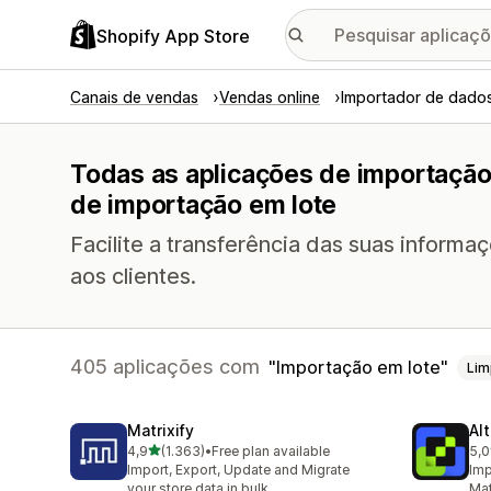
Shopify App Store
Canais de vendas
Vendas online
Importador de dados
Todas as aplicações de importação
de importação em lote
Facilite a transferência das suas informa
aos clientes.
405 aplicações com
Importação em lote
Lim
Matrixify
Al
de 5 estrelas
4,9
(1.363)
•
Free plan available
5,0
1363 total de avaliações
205
Import, Export, Update and Migrate
Imp
your store data in bulk
Mat