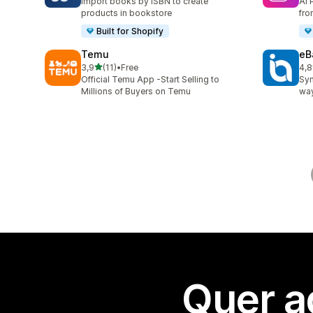
Import books by ISBN to create
AI 
products in bookstore
fro
Built for Shopify
Temu
eB
de 5 estrelas
3,9
(11)
•
Free
4,8
11 total de avaliações
371
Official Temu App -Start Selling to
Syn
Millions of Buyers on Temu
way
Quer a