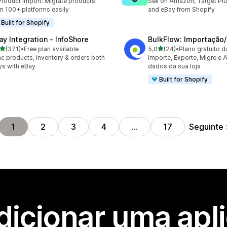
Product import: Migrate products
Sell on Amazon, Target Plu
m 100+ platforms easily
and eBay from Shopify
Built for Shopify
ay Integration ‑ InfoShore
BulkFlow: Importação/
de 5 estrelas
de 5 estrelas
(371)
•
Free plan available
5,0
(24)
•
Plano gratuito d
 total de avaliações
24 total de avaliações
c products, inventory & orders both
Importe, Exporte, Migre e A
s with eBay
dados da sua loja
Built for Shopify
Seguinte
1
2
3
4
…
17
dicionar uma apl