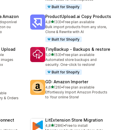
Built for Shopify
da Amazon
ProductUpload.ai Copy Products
de 5 estrelas
disponível
4,8
(33)
•
Free plan available
33 total de avaliações
zon ou
Bulk import products from any store,
do
Clone & Rewrite with AI
Built for Shopify
e Upload
TinyBackup ‑ Backups & restore
de 5 estrelas
ble
5,0
(53)
•
Free plan available
53 total de avaliações
d images
Automated store backups and
ox
security. One-click to restore!
Built for Shopify
GD: Amazon Importer
de 5 estrelas
4,6
(26)
•
Free plan available
26 total de avaliações
Effortlessly Import Amazon Products
lable
to Your online Store!
ory & Orders
Connect
LitExtension Store Migration
de 5 estrelas
4,8
(286)
•
Free to install
286 total de avaliações