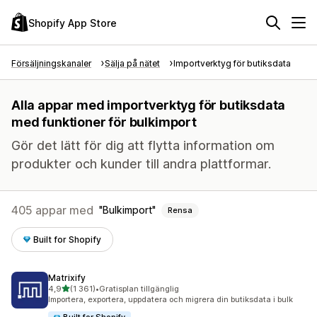
Shopify App Store
Försäljningskanaler
Sälja på nätet
Importverktyg för butiksdata
Alla appar med importverktyg för butiksdata
med funktioner för bulkimport
Gör det lätt för dig att flytta information om
produkter och kunder till andra plattformar.
405 appar med
Bulkimport
Rensa
Built for Shopify
Matrixify
av 5 stjärnor
4,9
(1 361)
•
Gratisplan tillgänglig
1361 recensioner totalt
Importera, exportera, uppdatera och migrera din butiksdata i bulk