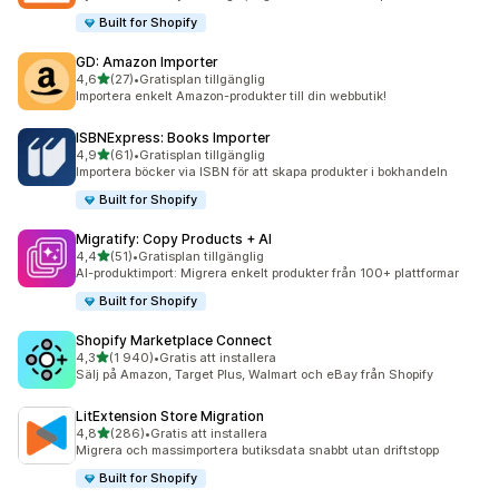
Built for Shopify
GD: Amazon Importer
av 5 stjärnor
4,6
(27)
•
Gratisplan tillgänglig
27 recensioner totalt
Importera enkelt Amazon-produkter till din webbutik!
ISBNExpress: Books Importer
av 5 stjärnor
4,9
(61)
•
Gratisplan tillgänglig
61 recensioner totalt
Importera böcker via ISBN för att skapa produkter i bokhandeln
Built for Shopify
Migratify: Copy Products + AI
av 5 stjärnor
4,4
(51)
•
Gratisplan tillgänglig
51 recensioner totalt
AI-produktimport: Migrera enkelt produkter från 100+ plattformar
Built for Shopify
Shopify Marketplace Connect
av 5 stjärnor
4,3
(1 940)
•
Gratis att installera
1940 recensioner totalt
Sälj på Amazon, Target Plus, Walmart och eBay från Shopify
LitExtension Store Migration
av 5 stjärnor
4,8
(286)
•
Gratis att installera
286 recensioner totalt
Migrera och massimportera butiksdata snabbt utan driftstopp
Built for Shopify