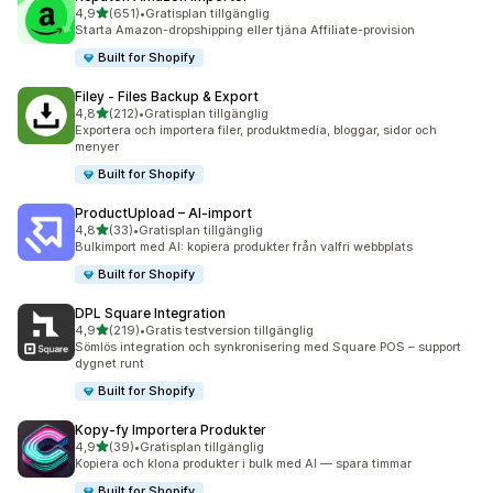
av 5 stjärnor
4,9
(651)
•
Gratisplan tillgänglig
651 recensioner totalt
Starta Amazon-dropshipping eller tjäna Affiliate-provision
Built for Shopify
Filey ‑ Files Backup & Export
av 5 stjärnor
4,8
(212)
•
Gratisplan tillgänglig
212 recensioner totalt
Exportera och importera filer, produktmedia, bloggar, sidor och
menyer
Built for Shopify
ProductUpload – AI‑import
av 5 stjärnor
4,8
(33)
•
Gratisplan tillgänglig
33 recensioner totalt
Bulkimport med AI: kopiera produkter från valfri webbplats
Built for Shopify
DPL Square Integration
av 5 stjärnor
4,9
(219)
•
Gratis testversion tillgänglig
219 recensioner totalt
Sömlös integration och synkronisering med Square POS – support
dygnet runt
Built for Shopify
Kopy‑fy Importera Produkter
av 5 stjärnor
4,9
(39)
•
Gratisplan tillgänglig
39 recensioner totalt
Kopiera och klona produkter i bulk med AI — spara timmar
Built for Shopify