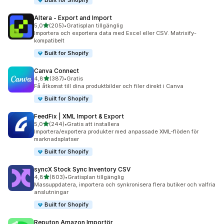
Built for Shopify
Altera ‑ Export and Import
av 5 stjärnor
5,0
(205)
•
Gratisplan tillgänglig
205 recensioner totalt
Importera och exportera data med Excel eller CSV. Matrixify-
kompatibelt
Built for Shopify
Canva Connect
av 5 stjärnor
4,8
(387)
•
Gratis
387 recensioner totalt
Få åtkomst till dina produktbilder och filer direkt i Canva
Built for Shopify
FeedFix | XML Import & Export
av 5 stjärnor
5,0
(244)
•
Gratis att installera
244 recensioner totalt
Importera/exportera produkter med anpassade XML-flöden för
marknadsplatser
Built for Shopify
syncX Stock Sync Inventory CSV
av 5 stjärnor
4,8
(803)
•
Gratisplan tillgänglig
803 recensioner totalt
Massuppdatera, importera och synkronisera flera butiker och valfria
anslutningar
Built for Shopify
Reputon Amazon Importör