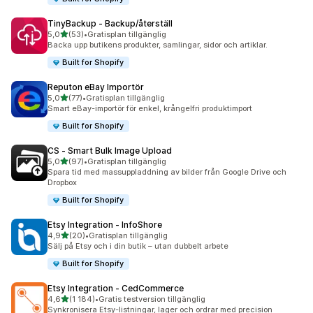
TinyBackup ‑ Backup/återställ
av 5 stjärnor
5,0
(53)
•
Gratisplan tillgänglig
53 recensioner totalt
Backa upp butikens produkter, samlingar, sidor och artiklar.
Built for Shopify
Reputon eBay Importör
av 5 stjärnor
5,0
(77)
•
Gratisplan tillgänglig
77 recensioner totalt
Smart eBay-importör för enkel, krångelfri produktimport
Built for Shopify
CS ‑ Smart Bulk Image Upload
av 5 stjärnor
5,0
(97)
•
Gratisplan tillgänglig
97 recensioner totalt
Spara tid med massuppladdning av bilder från Google Drive och
Dropbox
Built for Shopify
Etsy Integration ‑ InfoShore
av 5 stjärnor
4,9
(20)
•
Gratisplan tillgänglig
20 recensioner totalt
Sälj på Etsy och i din butik – utan dubbelt arbete
Built for Shopify
Etsy Integration ‑ CedCommerce
av 5 stjärnor
4,6
(1 184)
•
Gratis testversion tillgänglig
1184 recensioner totalt
Synkronisera Etsy-listningar, lager och ordrar med precision