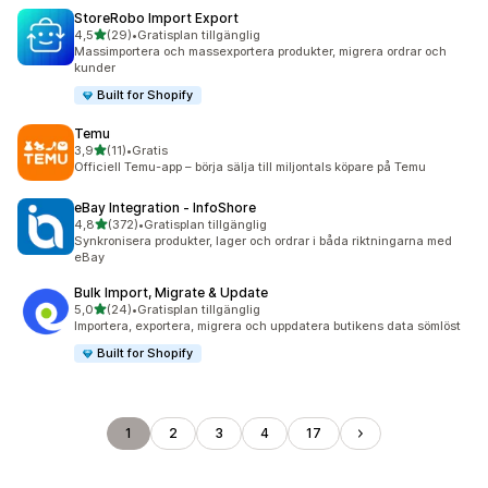
StoreRobo Import Export
av 5 stjärnor
4,5
(29)
•
Gratisplan tillgänglig
29 recensioner totalt
Massimportera och massexportera produkter, migrera ordrar och
kunder
Built for Shopify
Temu
av 5 stjärnor
3,9
(11)
•
Gratis
11 recensioner totalt
Officiell Temu-app – börja sälja till miljontals köpare på Temu
eBay Integration ‑ InfoShore
av 5 stjärnor
4,8
(372)
•
Gratisplan tillgänglig
372 recensioner totalt
Synkronisera produkter, lager och ordrar i båda riktningarna med
eBay
Bulk Import, Migrate & Update
av 5 stjärnor
5,0
(24)
•
Gratisplan tillgänglig
24 recensioner totalt
Importera, exportera, migrera och uppdatera butikens data sömlöst
Built for Shopify
1
2
3
4
17