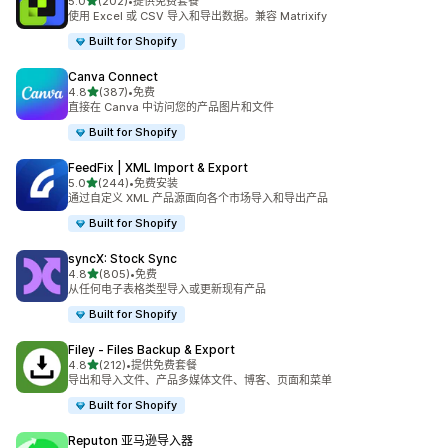
星（满分 5 星）
5.0
(202)
•
提供免费套餐
总共 202 条评论
使用 Excel 或 CSV 导入和导出数据。兼容 Matrixify
Built for Shopify
Canva Connect
星（满分 5 星）
4.8
(387)
•
免费
总共 387 条评论
直接在 Canva 中访问您的产品图片和文件
Built for Shopify
FeedFix | XML Import & Export
星（满分 5 星）
5.0
(244)
•
免费安装
总共 244 条评论
通过自定义 XML 产品源面向各个市场导入和导出产品
Built for Shopify
syncX: Stock Sync
星（满分 5 星）
4.8
(805)
•
免费
总共 805 条评论
从任何电子表格类型导入或更新现有产品
Built for Shopify
Filey ‑ Files Backup & Export
星（满分 5 星）
4.8
(212)
•
提供免费套餐
总共 212 条评论
导出和导入文件、产品多媒体文件、博客、页面和菜单
Built for Shopify
Reputon 亚马逊导入器