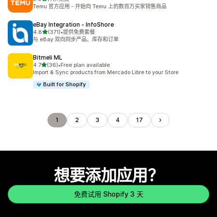
总共 11 条评论
Temu 官方应用 - 开始向 Temu 上的数百万买家销售商品
eBay Integration ‑ InfoShore
星（满分 5 星）
4.8
(371)
•
提供免费套餐
总共 371 条评论
与 eBay 双向同步产品、库存和订单
Bitmeli ML
星（满分 5 星）
4.7
(36)
•
Free plan available
总共 36 条评论
Import & Sync products from Mercado Libre to your Store
Built for Shopify
1
2
3
4
17
想要添加应用？
免费试用 Shopify 3 天