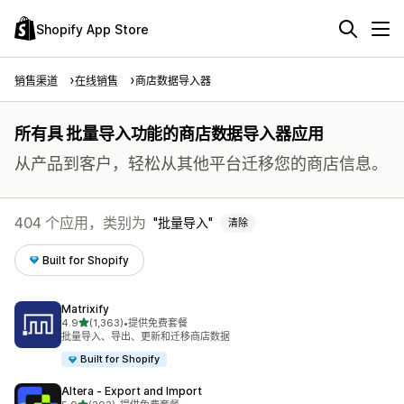
Shopify App Store
销售渠道
在线销售
商店数据导入器
所有具 批量导入功能的商店数据导入器应用
从产品到客户，轻松从其他平台迁移您的商店信息。
404 个应用，类别为
批量导入
清除
Built for Shopify
Matrixify
星（满分 5 星）
4.9
(1,363)
•
提供免费套餐
总共 1363 条评论
批量导入、导出、更新和迁移商店数据
Built for Shopify
Altera ‑ Export and Import