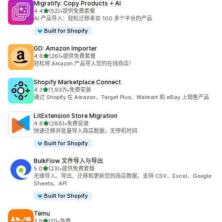
Migratify: Copy Products + AI
星（满分 5 星）
4.4
(52)
•
提供免费套餐
总共 52 条评论
AI 产品导入：轻松迁移来自 100 多个平台的产品
Built for Shopify
GD: Amazon Importer
星（满分 5 星）
4.6
(26)
•
提供免费套餐
总共 26 条评论
轻松将 Amazon 产品导入您的在线商店！
Shopify Marketplace Connect
星（满分 5 星）
4.3
(1,937)
•
免费安装
总共 1937 条评论
通过 Shopify 在 Amazon、Target Plus、Walmart 和 eBay 上销售产品
LitExtension Store Migration
星（满分 5 星）
4.8
(286)
•
免费安装
总共 286 条评论
快速迁移并批量导入商店数据，无停机时间
Built for Shopify
BulkFlow 文件导入与导出
星（满分 5 星）
5.0
(23)
•
提供免费套餐
总共 23 条评论
无缝导入、导出、迁移和更新您的商店数据，支持 CSV、Excel、Google
Sheets、API
Built for Shopify
Temu
星（满分 5 星）
3.9
(11)
•
免费