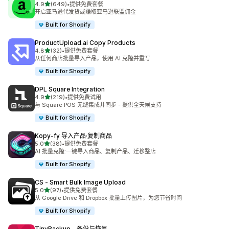
星（满分 5 星）
4.9
(649)
•
提供免费套餐
总共 649 条评论
开启亚马逊代发货或赚取亚马逊联盟佣金
Built for Shopify
ProductUpload.ai Copy Products
星（满分 5 星）
4.8
(32)
•
提供免费套餐
总共 32 条评论
从任何商店批量导入产品，使用 AI 克隆并重写
Built for Shopify
DPL Square Integration
星（满分 5 星）
4.9
(219)
•
提供免费试用
总共 219 条评论
与 Square POS 无缝集成并同步 - 提供全天候支持
Built for Shopify
Kopy‑fy 导入产品·复制商品
星（满分 5 星）
5.0
(38)
•
提供免费套餐
总共 38 条评论
AI 批量克隆:一键导入商品、复制产品、迁移整店
Built for Shopify
CS ‑ Smart Bulk Image Upload
星（满分 5 星）
5.0
(97)
•
提供免费套餐
总共 97 条评论
从 Google Drive 和 Dropbox 批量上传图片，为您节省时间
Built for Shopify
TinyBackup ‑ 备份与恢复