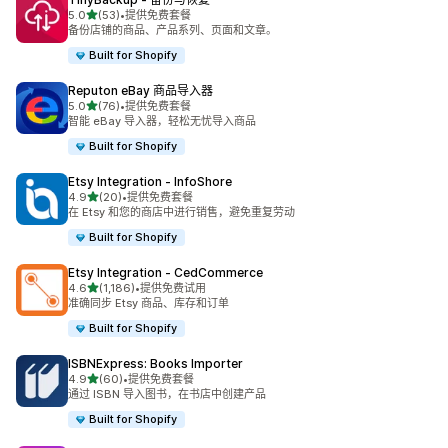
星（满分 5 星）
5.0
(53)
•
提供免费套餐
总共 53 条评论
备份店铺的商品、产品系列、页面和文章。
Built for Shopify
Reputon eBay 商品导入器
星（满分 5 星）
5.0
(76)
•
提供免费套餐
总共 76 条评论
智能 eBay 导入器，轻松无忧导入商品
Built for Shopify
Etsy Integration ‑ InfoShore
星（满分 5 星）
4.9
(20)
•
提供免费套餐
总共 20 条评论
在 Etsy 和您的商店中进行销售，避免重复劳动
Built for Shopify
Etsy Integration ‑ CedCommerce
星（满分 5 星）
4.6
(1,186)
•
提供免费试用
总共 1186 条评论
准确同步 Etsy 商品、库存和订单
Built for Shopify
ISBNExpress: Books Importer
星（满分 5 星）
4.9
(60)
•
提供免费套餐
总共 60 条评论
通过 ISBN 导入图书，在书店中创建产品
Built for Shopify