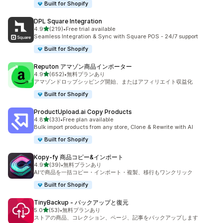
Built for Shopify
DPL Square Integration
5つ星中
4.9
(219)
•
Free trial available
合計レビュー数：219件
Seamless Integration & Sync with Square POS - 24/7 support
Built for Shopify
Reputon アマゾン商品インポーター
5つ星中
4.9
(652)
•
無料プランあり
合計レビュー数：652件
アマゾンドロップシッピング開始、またはアフィリエイト収益化
Built for Shopify
ProductUpload.ai Copy Products
5つ星中
4.8
(33)
•
Free plan available
合計レビュー数：33件
Bulk import products from any store, Clone & Rewrite with AI
Built for Shopify
Kopy‑fy 商品コピー&インポート
5つ星中
4.9
(39)
•
無料プランあり
合計レビュー数：39件
AIで商品を一括コピー・インポート・複製、移行もワンクリック
Built for Shopify
TinyBackup ‑ バックアップと復元
5つ星中
5.0
(53)
•
無料プランあり
合計レビュー数：53件
ストアの商品、コレクション、ページ、記事をバックアップします