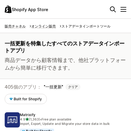
Shopify App Store
販売チャネル
オンライン販売
ストアデータインポートツール
一括更新を特集したすべてのストアデータインポー
トアプリ
商品データから顧客情報まで、他社プラットフォー
ムから簡単に移行できます。
405個のアプリ：
一括更新
クリア
Built for Shopify
Matrixify
5つ星中
4.9
(1,363)
•
Free plan available
合計レビュー数：1363件
Import, Export, Update and Migrate your store data in bulk