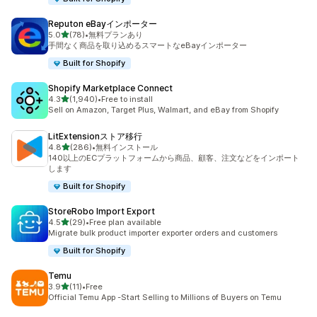
Reputon eBayインポーター
5つ星中
5.0
(78)
•
無料プランあり
合計レビュー数：78件
手間なく商品を取り込めるスマートなeBayインポーター
Built for Shopify
Shopify Marketplace Connect
5つ星中
4.3
(1,940)
•
Free to install
合計レビュー数：1940件
Sell on Amazon, Target Plus, Walmart, and eBay from Shopify
LitExtensionストア移行
5つ星中
4.8
(286)
•
無料インストール
合計レビュー数：286件
140以上のECプラットフォームから商品、顧客、注文などをインポート
します
Built for Shopify
StoreRobo Import Export
5つ星中
4.5
(29)
•
Free plan available
合計レビュー数：29件
Migrate bulk product importer exporter orders and customers
Built for Shopify
Temu
5つ星中
3.9
(11)
•
Free
合計レビュー数：11件
Official Temu App -Start Selling to Millions of Buyers on Temu