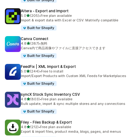
Built for Shopify
Altera ‑ Export and Import
5つ星中
5.0
(205)
•
Free plan available
合計レビュー数：205件
Import & export data with Excel or CSV. Matrixify compatible
Built for Shopify
Canva Connect
5つ星中
4.8
(387)
•
無料
合計レビュー数：387件
Canva内で商品画像やファイルに直接アクセスできます
Built for Shopify
FeedFix | XML Import & Export
5つ星中
5.0
(244)
•
Free to install
合計レビュー数：244件
Import/Export Products with Custom XML Feeds for Marketplaces
Built for Shopify
syncX Stock Sync Inventory CSV
5つ星中
4.8
(803)
•
Free plan available
合計レビュー数：803件
Bulk update, import & sync multiple stores and any connections
Built for Shopify
Filey ‑ Files Backup & Export
5つ星中
4.8
(212)
•
Free plan available
合計レビュー数：212件
Export & import files, product media, blogs, pages, and menus