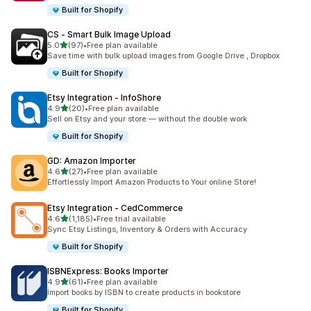
Built for Shopify
CS ‑ Smart Bulk Image Upload
5つ星中
5.0
(97)
•
Free plan available
合計レビュー数：97件
Save time with bulk upload images from Google Drive , Dropbox
Built for Shopify
Etsy Integration ‑ InfoShore
5つ星中
4.9
(20)
•
Free plan available
合計レビュー数：20件
Sell on Etsy and your store — without the double work
Built for Shopify
GD: Amazon Importer
5つ星中
4.6
(27)
•
Free plan available
合計レビュー数：27件
Effortlessly Import Amazon Products to Your online Store!
Etsy Integration ‑ CedCommerce
5つ星中
4.6
(1,185)
•
Free trial available
合計レビュー数：1185件
Sync Etsy Listings, Inventory & Orders with Accuracy
Built for Shopify
ISBNExpress: Books Importer
5つ星中
4.9
(61)
•
Free plan available
合計レビュー数：61件
Import books by ISBN to create products in bookstore
Built for Shopify