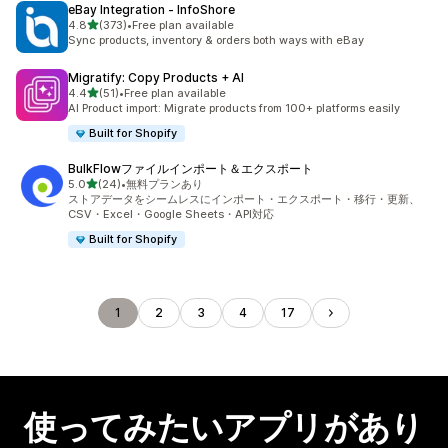
eBay Integration ‑ InfoShore
5つ星中
4.8
(373)
•
Free plan available
合計レビュー数：373件
Sync products, inventory & orders both ways with eBay
Migratify: Copy Products + AI
5つ星中
4.4
(51)
•
Free plan available
合計レビュー数：51件
AI Product import: Migrate products from 100+ platforms easily
Built for Shopify
BulkFlowファイルインポート＆エクスポート
5つ星中
5.0
(24)
•
無料プランあり
合計レビュー数：24件
ストアデータをシームレスにインポート・エクスポート・移行・更新、
CSV・Excel・Google Sheets・API対応
Built for Shopify
1
2
3
4
17
使ってみたいアプリがあり