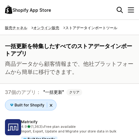
Shopify App Store
販売チャネル
オンライン販売
ストアデータインポートツール
一括更新を特集したすべてのストアデータインポー
トアプリ
商品データから顧客情報まで、他社プラットフォー
ムから簡単に移行できます。
37個のアプリ：
一括更新
クリア
Built for Shopify
Matrixify
5つ星中
4.9
(1,363)
•
Free plan available
合計レビュー数：1363件
Import, Export, Update and Migrate your store data in bulk