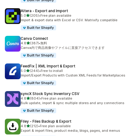
Built for Shopify
Altera ‑ Export and Import
5つ星中
5.0
(205)
•
Free plan available
合計レビュー数：205件
Import & export data with Excel or CSV. Matrixify compatible
Built for Shopify
Canva Connect
5つ星中
4.8
(387)
•
無料
合計レビュー数：387件
Canva内で商品画像やファイルに直接アクセスできます
Built for Shopify
FeedFix | XML Import & Export
5つ星中
5.0
(244)
•
Free to install
合計レビュー数：244件
Import/Export Products with Custom XML Feeds for Marketplaces
Built for Shopify
syncX Stock Sync Inventory CSV
5つ星中
4.8
(804)
•
Free plan available
合計レビュー数：804件
Bulk update, import & sync multiple stores and any connections
Built for Shopify
Filey ‑ Files Backup & Export
5つ星中
4.8
(212)
•
Free plan available
合計レビュー数：212件
Export & import files, product media, blogs, pages, and menus