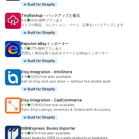
Built for Shopify
TinyBackup ‑ バックアップと復元
5つ星中
5.0
(53)
•
無料プランあり
合計レビュー数：53件
ストアの商品、コレクション、ページ、記事をバックアップします
Built for Shopify
Reputon eBayインポーター
5つ星中
5.0
(77)
•
無料プランあり
合計レビュー数：77件
手間なく商品を取り込めるスマートなeBayインポーター
Built for Shopify
Etsy Integration ‑ InfoShore
5つ星中
4.9
(20)
•
Free plan available
合計レビュー数：20件
Sell on Etsy and your store — without the double work
Built for Shopify
Etsy Integration ‑ CedCommerce
5つ星中
4.6
(1,186)
•
Free trial available
合計レビュー数：1186件
Sync Etsy Listings, Inventory & Orders with Accuracy
Built for Shopify
ISBNExpress: Books Importer
5つ星中
4.9
(61)
•
Free plan available
合計レビュー数：61件
Import books by ISBN to create products in bookstore