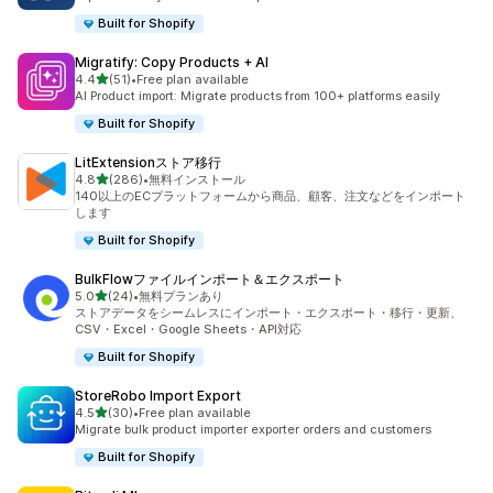
Built for Shopify
Migratify: Copy Products + AI
5つ星中
4.4
(51)
•
Free plan available
合計レビュー数：51件
AI Product import: Migrate products from 100+ platforms easily
Built for Shopify
LitExtensionストア移行
5つ星中
4.8
(286)
•
無料インストール
合計レビュー数：286件
140以上のECプラットフォームから商品、顧客、注文などをインポート
します
Built for Shopify
BulkFlowファイルインポート＆エクスポート
5つ星中
5.0
(24)
•
無料プランあり
合計レビュー数：24件
ストアデータをシームレスにインポート・エクスポート・移行・更新、
CSV・Excel・Google Sheets・API対応
Built for Shopify
StoreRobo Import Export
5つ星中
4.5
(30)
•
Free plan available
合計レビュー数：30件
Migrate bulk product importer exporter orders and customers
Built for Shopify