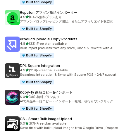
Built for Shopify
Reputon アマゾン商品インポーター
5つ星中
4.9
(647)
•
無料プランあり
合計レビュー数：647件
アマゾンドロップシッピング開始、またはアフィリエイト収益化
Built for Shopify
ProductUpload.ai Copy Products
5つ星中
4.8
(33)
•
Free plan available
合計レビュー数：33件
Bulk import products from any store, Clone & Rewrite with AI
Built for Shopify
DPL Square Integration
5つ星中
4.9
(219)
•
Free trial available
合計レビュー数：219件
Seamless Integration & Sync with Square POS - 24/7 support
Built for Shopify
Kopy‑fy 商品コピー&インポート
5つ星中
5.0
(38)
•
無料プランあり
合計レビュー数：38件
AIで商品を一括コピー・インポート・複製、移行もワンクリック
Built for Shopify
CS ‑ Smart Bulk Image Upload
5つ星中
5.0
(97)
•
Free plan available
合計レビュー数：97件
Save time with bulk upload images from Google Drive , Dropbox