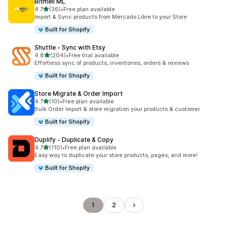
Bitmeli ML
5つ星中
4.7
(36)
•
Free plan available
合計レビュー数：36件
Import & Sync products from Mercado Libre to your Store
Built for Shopify
Shuttle ‑ Sync with Etsy
5つ星中
4.8
(204)
•
Free trial available
合計レビュー数：204件
Effortless sync of products, inventories, orders & reviews
Built for Shopify
Store Migrate & Order Import
5つ星中
4.7
(10)
•
Free plan available
合計レビュー数：10件
Bulk Order Import & store migration your products & customer
Built for Shopify
Duplify ‑ Duplicate & Copy
5つ星中
4.7
(110)
•
Free plan available
合計レビュー数：110件
Easy way to duplicate your store products, pages, and more!
Built for Shopify
1
2