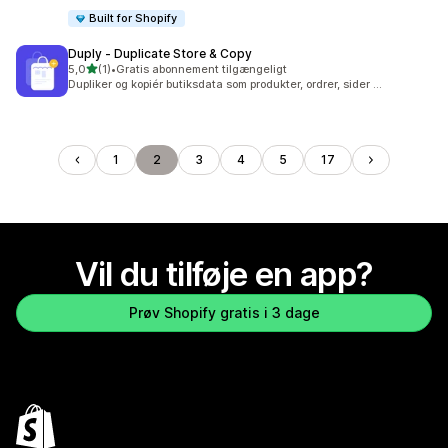
Built for Shopify
Duply ‑ Duplicate Store & Copy
ud af 5 stjerner
5,0
(1)
•
Gratis abonnement tilgængeligt
1 anmeldelser i alt
Dupliker og kopiér butiksdata som produkter, ordrer, sider ...
1
2
3
4
5
17
Vil du tilføje en app?
Prøv Shopify gratis i 3 dage