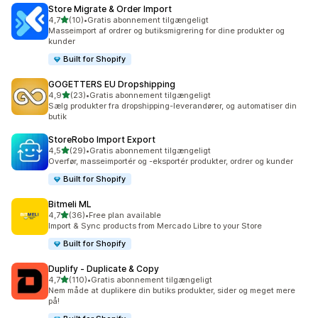
Store Migrate & Order Import
ud af 5 stjerner
4,7
(10)
•
Gratis abonnement tilgængeligt
10 anmeldelser i alt
Masseimport af ordrer og butiksmigrering for dine produkter og
kunder
Built for Shopify
GOGETTERS EU Dropshipping
ud af 5 stjerner
4,9
(23)
•
Gratis abonnement tilgængeligt
23 anmeldelser i alt
Sælg produkter fra dropshipping-leverandører, og automatiser din
butik
StoreRobo Import Export
ud af 5 stjerner
4,5
(29)
•
Gratis abonnement tilgængeligt
29 anmeldelser i alt
Overfør, masseimportér og -eksportér produkter, ordrer og kunder
Built for Shopify
Bitmeli ML
ud af 5 stjerner
4,7
(36)
•
Free plan available
36 anmeldelser i alt
Import & Sync products from Mercado Libre to your Store
Built for Shopify
Duplify ‑ Duplicate & Copy
ud af 5 stjerner
4,7
(110)
•
Gratis abonnement tilgængeligt
110 anmeldelser i alt
Nem måde at duplikere din butiks produkter, sider og meget mere
på!