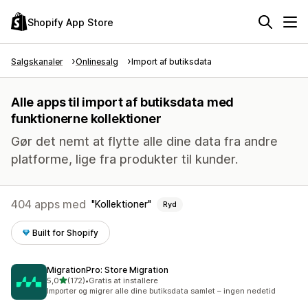
Shopify App Store
Salgskanaler
Onlinesalg
Import af butiksdata
Alle apps til import af butiksdata med
funktionerne kollektioner
Gør det nemt at flytte alle dine data fra andre
platforme, lige fra produkter til kunder.
404 apps med
Kollektioner
Ryd
Built for Shopify
MigrationPro: Store Migration
ud af 5 stjerner
5,0
(172)
•
Gratis at installere
172 anmeldelser i alt
Importer og migrer alle dine butiksdata samlet – ingen nedetid