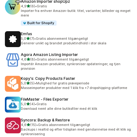
Amazon Importer shopUpz
ud af 5 stjerner
4,9
(6)
•
Gratis
6 anmeldelser i alt
Importer fra enhver Amazon-butik: titel, varianter, billeder og meget
mere
Built for Shopify
Emfas
ud af 5 stjerner
5,0
(7)
•
Gratis abonnement tilgængeligt
7 anmeldelser i alt
Generer unikt og brandet produktindhold i stor skala
Agora Amazon Listing Importer
ud af 5 stjerner
4,6
(8)
•
Gratis abonnement tilgængeligt
8 anmeldelser i alt
Importér Amazon-produkter, synkroniser opdateringer, og tjen
provision
Kopy's: Copy Products Faster
ud af 5 stjerner
5,0
(5)
•
Mulighed for gratis prøveperiode
5 anmeldelser i alt
Masseimporter produkter med 1 klik fra +7 dropshipping-platforme
FileMaster ‑ Files Exporter
ud af 5 stjerner
5,0
(4)
•
Gratis
4 anmeldelser i alt
Download nemt alle dine butiksfiler med ét klik
Syncora: Backup & Restore
ud af 5 stjerner
4,6
(15)
•
Gratis abonnement tilgængeligt
15 anmeldelser i alt
Backups i realtid og efter tidsplan med gendannelse med ét klik og
synkronisering