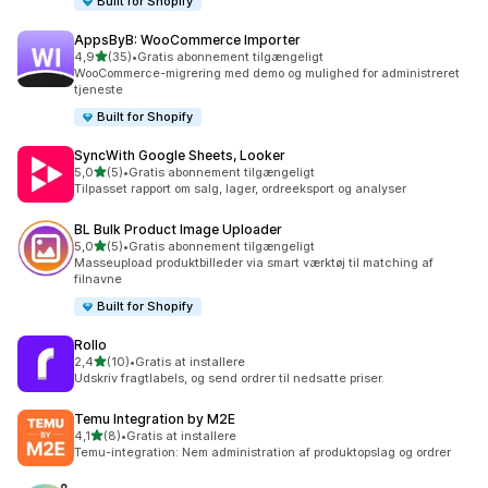
Built for Shopify
AppsByB: WooCommerce Importer
ud af 5 stjerner
4,9
(35)
•
Gratis abonnement tilgængeligt
35 anmeldelser i alt
WooCommerce-migrering med demo og mulighed for administreret
tjeneste
Built for Shopify
SyncWith Google Sheets, Looker
ud af 5 stjerner
5,0
(5)
•
Gratis abonnement tilgængeligt
5 anmeldelser i alt
Tilpasset rapport om salg, lager, ordreeksport og analyser
BL Bulk Product Image Uploader
ud af 5 stjerner
5,0
(5)
•
Gratis abonnement tilgængeligt
5 anmeldelser i alt
Masseupload produktbilleder via smart værktøj til matching af
filnavne
Built for Shopify
Rollo
ud af 5 stjerner
2,4
(10)
•
Gratis at installere
10 anmeldelser i alt
Udskriv fragtlabels, og send ordrer til nedsatte priser.
Temu Integration by M2E
ud af 5 stjerner
4,1
(8)
•
Gratis at installere
8 anmeldelser i alt
Temu-integration: Nem administration af produktopslag og ordrer