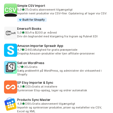
Simple CSV Import
ud af 5 stjerner
5,0
(7)
•
Gratis abonnement tilgængeligt
7 anmeldelser i alt
Importér nemt produkter via CSV-filer. Opdatering af lager via CSV.
Built for Shopify
Emersoft Books
ud af 5 stjerner
5,0
(6)
•
Fra $200 pr. måned
6 anmeldelser i alt
Driv din boghandel med klargøring fra Ingram og Pubnet EDI
Amazon Importer Spreadr App
ud af 5 stjerner
4,7
(246)
•
Mulighed for gratis prøveperiode
246 anmeldelser i alt
Dropship Amazon-produkter eller tjen affiliate-provisioner.
Sell on WordPress
ud af 5 stjerner
1,7
(4)
•
Gratis
4 anmeldelser i alt
Sælg problemfrit på WordPress, og administrer din virksomhed i
Shopify.
SP Etsy Importer & Sync
ud af 5 stjerner
4,9
(33)
•
Gratis at installere
33 anmeldelser i alt
Synkroniser Etsy-opslag, lager og ordrer automatisk
Products Sync Master
ud af 5 stjerner
4,9
(39)
•
Gratis abonnement tilgængeligt
39 anmeldelser i alt
Importér og synkroniser produkter, priser og metafelter via CSV,
Excel og XML