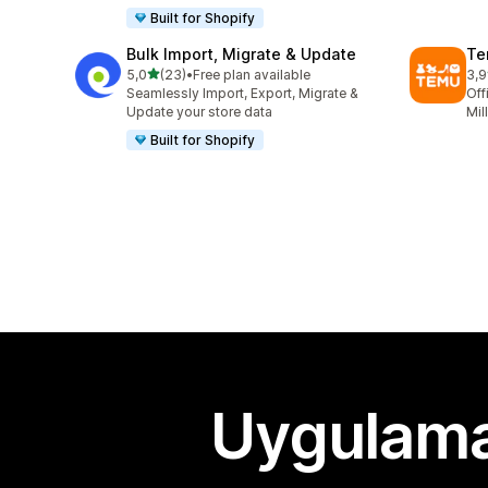
Built for Shopify
Bulk Import, Migrate & Update
Te
5 yıldız üzerinden
5,0
(23)
•
Free plan available
3,9
toplam 23 değerlendirme
top
Seamlessly Import, Export, Migrate &
Off
Update your store data
Mil
Built for Shopify
Uygulama