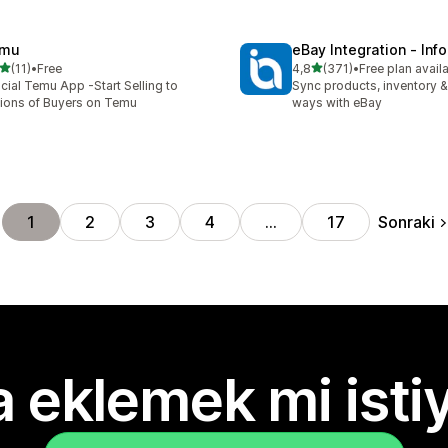
mu
eBay Integration ‑ Inf
5 yıldız üzerinden
5 yıldız üzerinden
(11)
•
Free
4,8
(371)
•
Free plan avail
lam 11 değerlendirme
toplam 371 değerlendirme
icial Temu App -Start Selling to
Sync products, inventory &
lions of Buyers on Temu
ways with eBay
Sonraki
1
2
3
4
…
17
 eklemek mi isti