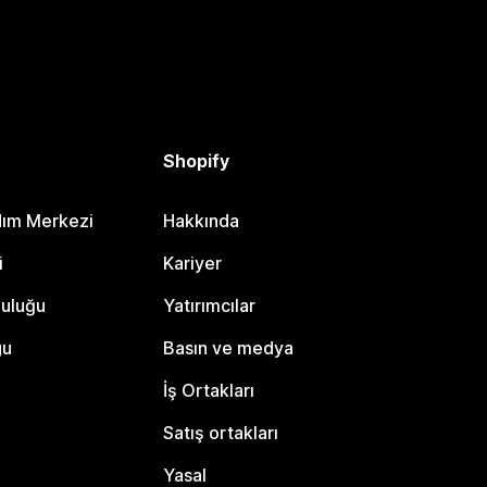
Shopify
dım Merkezi
Hakkında
i
Kariyer
luluğu
Yatırımcılar
gu
Basın ve medya
İş Ortakları
Satış ortakları
Yasal