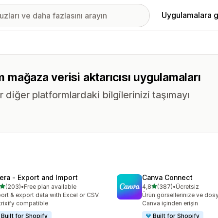
Uygulamalara g
üm mağaza verisi aktarıcısı uygulamaları
 diğer platformlardaki bilgilerinizi taşımayı
tera ‑ Export and Import
Canva Connect
5 yıldız üzerinden
5 yıldız üzerinden
(203)
•
Free plan available
4,8
(387)
•
Ücretsiz
lam 203 değerlendirme
toplam 387 değerlendirme
ort & export data with Excel or CSV.
Ürün görsellerinize ve dosy
rixify compatible
Canva içinden erişin
Built for Shopify
Built for Shopify