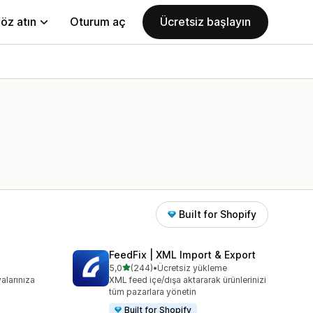
öz atın
Oturum aç
Ücretsiz başlayın
Built for Shopify
FeedFix | XML Import & Export
5 yıldız üzerinden
5,0
(244)
•
Ücretsiz yükleme
toplam 244 değerlendirme
alarınıza
XML feed içe/dışa aktararak ürünlerinizi
tüm pazarlara yönetin
Built for Shopify