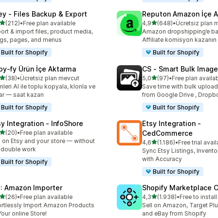
ley ‑ Files Backup & Export
Reputon Amazon İçe Ak
5 yıldız üzerinden
5 yıldız üzerinden
(212)
•
Free plan available
4,9
(648)
•
Ücretsiz plan 
lam 212 değerlendirme
toplam 648 değerlendirme
ort & import files, product media,
Amazon dropshipping’e ba
gs, pages, and menus
Affiliate komisyon kazanın
Built for Shopify
Built for Shopify
py‑fy Ürün İçe Aktarma
CS ‑ Smart Bulk Imag
5 yıldız üzerinden
5 yıldız üzerinden
(38)
•
Ücretsiz plan mevcut
5,0
(97)
•
Free plan availa
lam 38 değerlendirme
toplam 97 değerlendirme
nleri AI ile toplu kopyala, klonla ve
Save time with bulk uploa
ar — saat kazan
from Google Drive , Dropb
Built for Shopify
Built for Shopify
sy Integration ‑ InfoShore
Etsy Integration ‑
5 yıldız üzerinden
(20)
•
Free plan available
CedCommerce
lam 20 değerlendirme
l on Etsy and your store — without
5 yıldız üzerinden
4,6
(1.186)
•
Free trial avai
toplam 1186 değerlendirm
 double work
Sync Etsy Listings, Invent
with Accuracy
Built for Shopify
Built for Shopify
: Amazon Importer
Shopify Marketplace 
5 yıldız üzerinden
5 yıldız üzerinden
(26)
•
Free plan available
4,3
(1.938)
•
Free to install
lam 26 değerlendirme
toplam 1938 değerlendirm
ortlessly Import Amazon Products
Sell on Amazon, Target Plu
Your online Store!
and eBay from Shopify