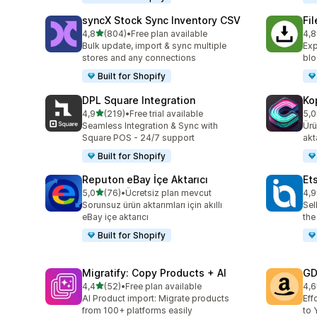
syncX Stock Sync Inventory CSV
Fi
5 yıldız üzerinden
4,8
(804)
•
Free plan available
4,8
toplam 804 değerlendirme
top
Bulk update, import & sync multiple
Exp
stores and any connections
blo
Built for Shopify
DPL Square Integration
Ko
5 yıldız üzerinden
4,9
(219)
•
Free trial available
5,0
toplam 219 değerlendirme
top
Seamless Integration & Sync with
Ürü
Square POS - 24/7 support
akt
Built for Shopify
Reputon eBay İçe Aktarıcı
Et
5 yıldız üzerinden
5,0
(76)
•
Ücretsiz plan mevcut
4,9
toplam 76 değerlendirme
top
Sorunsuz ürün aktarımları için akıllı
Sel
eBay içe aktarıcı
the
Built for Shopify
Migratify: Copy Products + AI
GD
5 yıldız üzerinden
4,4
(52)
•
Free plan available
4,6
toplam 52 değerlendirme
top
AI Product import: Migrate products
Eff
from 100+ platforms easily
to 