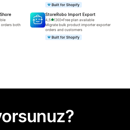
Built for Shopify
oShore
StoreRobo Import Export
5 yıldız üzerinden
able
4,5
(30)
•
Free plan available
toplam 30 değerlendirme
 orders both
Migrate bulk product importer exporter
orders and customers
Built for Shopify
yorsunuz?