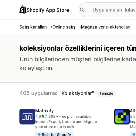
Shopify App Store
Satış kanalları
Online satış
Mağaza verisi aktarıcıları
koleksiyonlar özelliklerini içeren t
Ürün bilgilerinden müşteri bilgilerine kadar
kolaylaştırın.
405 uygulama:
Koleksiyonlar
Temizle
Matrixify
Al
5 yıldız üzerinden
4,9
(1.363)
•
Free plan available
5,0
toplam 1363 değerlendirme
top
Import, Export, Update and Migrate
Imp
your store data in bulk
Mat
Built for Shopify