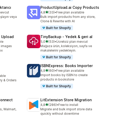
tarıcı
ProductUpload.ai Copy Products
5 yıldız üzerinden
mevcut
4,8
(33)
•
Free plan available
toplam 33 değerlendirme
şlayın veya
Bulk import products from any store,
Clone & Rewrite with AI
Built for Shopify
e Upload
TinyBackup ‑ Yedek & geri al
5 yıldız üzerinden
ble
5,0
(53)
•
Ücretsiz plan mevcut
toplam 53 değerlendirme
d images
Mağaza ürün, koleksiyon, sayfa ve
ox
makalelerini yedekleyin.
Built for Shopify
ISBNExpress: Books Importer
5 yıldız üzerinden
4,9
(60)
•
Free plan available
toplam 60 değerlendirme
Import books by ISBN to create
lable
e
products in bookstore
ory & Orders
Built for Shopify
Connect
LitExtension Store Migration
5 yıldız üzerinden
4,8
(286)
•
Free to install
e
toplam 286 değerlendirme
s, Walmart,
Migrate and bulk import store data
quickly without downtime