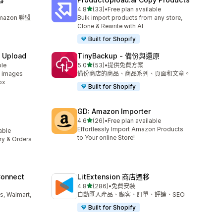
滿分 5 顆星
4.8
(33)
•
Free plan available
共有 33 則評價
mazon 聯盟
Bulk import products from any store,
Clone & Rewrite with AI
Built for Shopify
e Upload
TinyBackup ‑ 備份與還原
滿分 5 顆星
ble
5.0
(53)
•
提供免費方案
共有 53 則評價
d images
備份商店的商品、商品系列、頁面和文章。
ox
Built for Shopify
GD: Amazon Importer
滿分 5 顆星
4.6
(26)
•
Free plan available
共有 26 則評價
Effortlessly Import Amazon Products
lable
to Your online Store!
ory & Orders
Connect
LitExtension 商店遷移
滿分 5 顆星
4.8
(286)
•
免費安裝
共有 286 則評價
s, Walmart,
自動匯入產品、顧客、訂單、評論、SEO
Built for Shopify