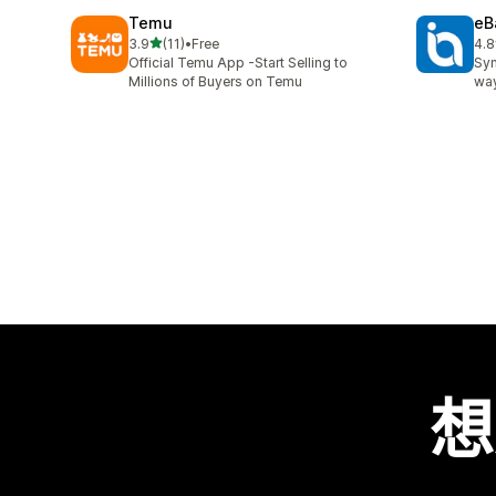
Temu
eB
滿分 5 顆星
3.9
(11)
•
Free
4.8
共有 11 則評價
共有
Official Temu App -Start Selling to
Syn
Millions of Buyers on Temu
way
想