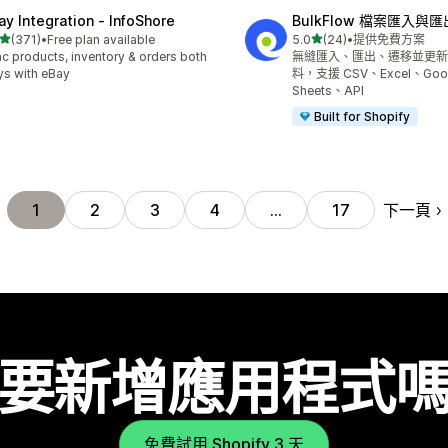
ay Integration ‑ InfoShore
BulkFlow 檔案匯入與匯
滿分 5 顆星
滿分 5 顆星
(371)
•
Free plan available
5.0
(24)
•
提供免費方案
 371 則評價
共有 24 則評價
c products, inventory & orders both
無縫匯入、匯出、遷移並更新
s with eBay
料，支援 CSV、Excel、Goo
Sheets、API
Built for Shopify
下一頁
1
2
3
4
…
17
要新增應用程式
免費試用 Shopify 3 天