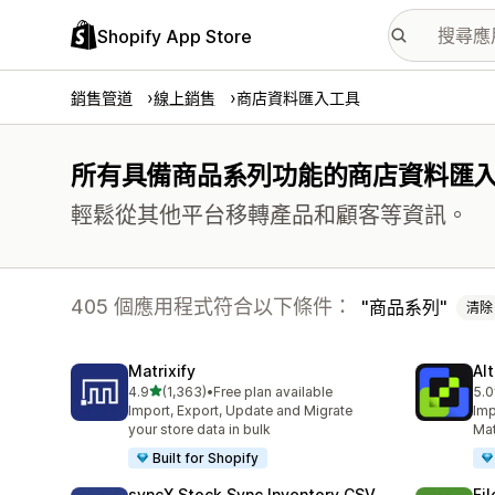
Shopify App Store
銷售管道
線上銷售
商店資料匯入工具
所有具備商品系列功能的商店資料匯
輕鬆從其他平台移轉產品和顧客等資訊。
405 個應用程式符合以下條件：
商品系列
清除
Matrixify
Al
滿分 5 顆星
4.9
(1,363)
•
Free plan available
5.0
共有 1363 則評價
共有
Import, Export, Update and Migrate
Imp
your store data in bulk
Mat
Built for Shopify
syncX Stock Sync Inventory CSV
Fi