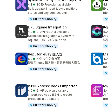
滿分 5 顆星
4.8
(804)
•
Free plan available
4.8
共有 804 則評價
共有
Bulk update, import & sync multiple
Exp
stores and any connections
blo
Built for Shopify
DPL Square Integration
K
滿分 5 顆星
4.9
(219)
•
Free trial available
5.0
共有 219 則評價
共有
Seamless Integration & Sync with
A
Square POS - 24/7 support
移
Built for Shopify
Reputon eBay 匯入器
Et
滿分 5 顆星
5.0
(77)
•
提供免費方案
4.9
共有 77 則評價
共有
智慧型 eBay 匯入器，輕鬆無憂匯入商品
Sel
the
Built for Shopify
ISBNExpress: Books Importer
Mi
滿分 5 顆星
4.9
(61)
•
Free plan available
4.4
共有 61 則評價
共有
Import books by ISBN to create
AI 
products in bookstore
fro
Built for Shopify