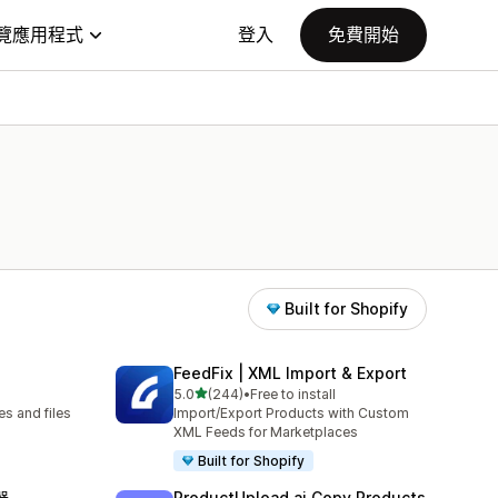
覽應用程式
登入
免費開始
Built for Shopify
FeedFix | XML Import & Export
滿分 5 顆星
5.0
(244)
•
Free to install
共有 244 則評價
s and files
Import/Export Products with Custom
XML Feeds for Marketplaces
Built for Shopify
器
ProductUpload.ai Copy Products