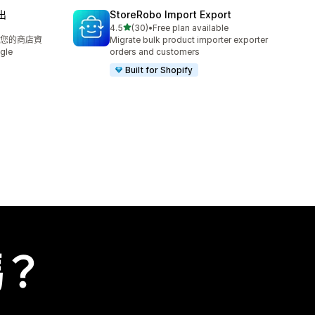
出
StoreRobo Import Export
滿分 5 顆星
4.5
(30)
•
Free plan available
共有 30 則評價
您的商店資
Migrate bulk product importer exporter
gle
orders and customers
Built for Shopify
嗎？