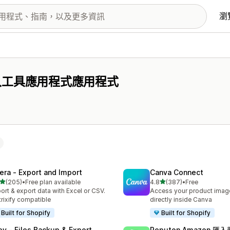
瀏
入工具應用程式應用程式
tera ‑ Export and Import
Canva Connect
滿分 5 顆星
滿分 5 顆星
(205)
•
Free plan available
4.8
(387)
•
Free
 205 則評價
共有 387 則評價
ort & export data with Excel or CSV.
Access your product image
rixify compatible
directly inside Canva
Built for Shopify
Built for Shopify
ley ‑ Files Backup & Export
Reputon Amazon 匯入