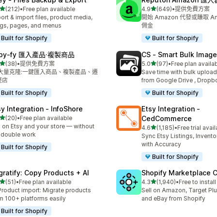
滿分 5 顆星
滿分 5 顆星
(212)
•
Free plan available
4.9
(649)
•
提供免費方案
 212 則評價
共有 649 則評價
ort & import files, product media,
開始 Amazon 代發或賺取 A
gs, pages, and menus
佣金
Built for Shopify
Built for Shopify
opy‑fy 匯入產品·複製商品
CS ‑ Smart Bulk Imag
滿分 5 顆星
滿分 5 顆星
(38)
•
提供免費方案
5.0
(97)
•
Free plan availa
 38 則評價
共有 97 則評價
I 大量克隆:一鍵匯入商品、複製產品、遷
Save time with bulk uploa
整店
from Google Drive , Dropb
Built for Shopify
Built for Shopify
sy Integration ‑ InfoShore
Etsy Integration ‑
滿分 5 顆星
(20)
•
Free plan available
CedCommerce
 20 則評價
l on Etsy and your store — without
滿分 5 顆星
4.6
(1,185)
•
Free trial avai
共有 1185 則評價
 double work
Sync Etsy Listings, Invent
with Accuracy
Built for Shopify
Built for Shopify
gratify: Copy Products + AI
Shopify Marketplace 
滿分 5 顆星
滿分 5 顆星
(51)
•
Free plan available
4.3
(1,940)
•
Free to install
 51 則評價
共有 1940 則評價
Product import: Migrate products
Sell on Amazon, Target Plu
m 100+ platforms easily
and eBay from Shopify
Built for Shopify