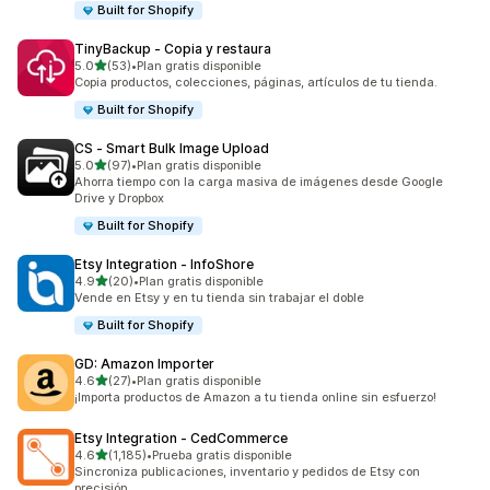
Built for Shopify
TinyBackup ‑ Copia y restaura
de 5 estrellas
5.0
(53)
•
Plan gratis disponible
53 reseñas en total
Copia productos, colecciones, páginas, artículos de tu tienda.
Built for Shopify
CS ‑ Smart Bulk Image Upload
de 5 estrellas
5.0
(97)
•
Plan gratis disponible
97 reseñas en total
Ahorra tiempo con la carga masiva de imágenes desde Google
Drive y Dropbox
Built for Shopify
Etsy Integration ‑ InfoShore
de 5 estrellas
4.9
(20)
•
Plan gratis disponible
20 reseñas en total
Vende en Etsy y en tu tienda sin trabajar el doble
Built for Shopify
GD: Amazon Importer
de 5 estrellas
4.6
(27)
•
Plan gratis disponible
27 reseñas en total
¡Importa productos de Amazon a tu tienda online sin esfuerzo!
Etsy Integration ‑ CedCommerce
de 5 estrellas
4.6
(1,185)
•
Prueba gratis disponible
1185 reseñas en total
Sincroniza publicaciones, inventario y pedidos de Etsy con
precisión