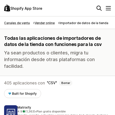
Shopify App Store
Canales de venta
Vender online
Importador de datos de la tienda
Todas las aplicaciones de importadores de
datos de la tienda con funciones para la csv
Ya sean productos o clientes, migra tu
información desde otras plataformas con
facilidad.
405 aplicaciones con
CSV
Borrar
Built for Shopify
Matrixify
de 5 estrellas
4.9
(1,363)
•
Plan gratis disponible
1363 reseñas en total