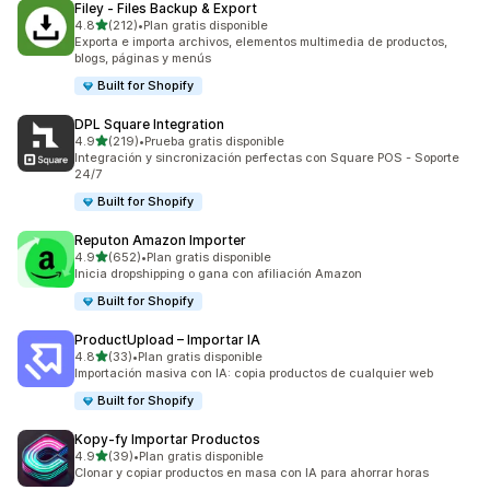
Filey ‑ Files Backup & Export
de 5 estrellas
4.8
(212)
•
Plan gratis disponible
212 reseñas en total
Exporta e importa archivos, elementos multimedia de productos,
blogs, páginas y menús
Built for Shopify
DPL Square Integration
de 5 estrellas
4.9
(219)
•
Prueba gratis disponible
219 reseñas en total
Integración y sincronización perfectas con Square POS - Soporte
24/7
Built for Shopify
Reputon Amazon Importer
de 5 estrellas
4.9
(652)
•
Plan gratis disponible
652 reseñas en total
Inicia dropshipping o gana con afiliación Amazon
Built for Shopify
ProductUpload – Importar IA
de 5 estrellas
4.8
(33)
•
Plan gratis disponible
33 reseñas en total
Importación masiva con IA: copia productos de cualquier web
Built for Shopify
Kopy‑fy Importar Productos
de 5 estrellas
4.9
(39)
•
Plan gratis disponible
39 reseñas en total
Clonar y copiar productos en masa con IA para ahorrar horas