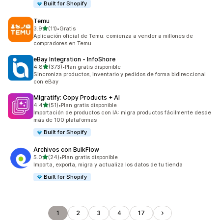
Built for Shopify
Temu
de 5 estrellas
3.9
(11)
•
Gratis
11 reseñas en total
Aplicación oficial de Temu: comienza a vender a millones de
compradores en Temu
eBay Integration ‑ InfoShore
de 5 estrellas
4.8
(373)
•
Plan gratis disponible
373 reseñas en total
Sincroniza productos, inventario y pedidos de forma bidireccional
con eBay
Migratify: Copy Products + AI
de 5 estrellas
4.4
(51)
•
Plan gratis disponible
51 reseñas en total
Importación de productos con IA: migra productos fácilmente desde
más de 100 plataformas
Built for Shopify
Archivos con BulkFlow
de 5 estrellas
5.0
(24)
•
Plan gratis disponible
24 reseñas en total
Importa, exporta, migra y actualiza los datos de tu tienda
Built for Shopify
1
2
3
4
17