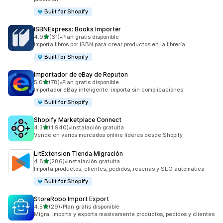
Built for Shopify
ISBNExpress: Books Importer
de 5 estrellas
4.9
(61)
•
Plan gratis disponible
61 reseñas en total
Importa libros por ISBN para crear productos en la librería
Built for Shopify
Importador de eBay de Reputon
de 5 estrellas
5.0
(78)
•
Plan gratis disponible
78 reseñas en total
Importador eBay inteligente: importa sin complicaciones
Built for Shopify
Shopify Marketplace Connect
de 5 estrellas
4.3
(1,940)
•
Instalación gratuita
1940 reseñas en total
Vende en varios mercados online líderes desde Shopify
LitExtension Tienda Migración
de 5 estrellas
4.8
(286)
•
Instalación gratuita
286 reseñas en total
Importa productos, clientes, pedidos, reseñas y SEO automática
Built for Shopify
StoreRobo Import Export
de 5 estrellas
4.5
(29)
•
Plan gratis disponible
29 reseñas en total
Migra, importa y exporta masivamente productos, pedidos y clientes