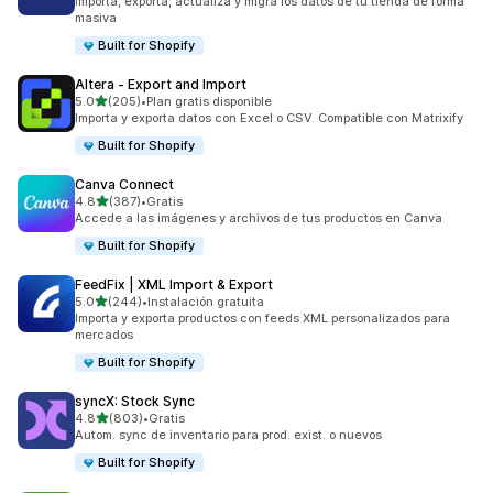
Importa, exporta, actualiza y migra los datos de tu tienda de forma
masiva
Built for Shopify
Altera ‑ Export and Import
de 5 estrellas
5.0
(205)
•
Plan gratis disponible
205 reseñas en total
Importa y exporta datos con Excel o CSV. Compatible con Matrixify
Built for Shopify
Canva Connect
de 5 estrellas
4.8
(387)
•
Gratis
387 reseñas en total
Accede a las imágenes y archivos de tus productos en Canva
Built for Shopify
FeedFix | XML Import & Export
de 5 estrellas
5.0
(244)
•
Instalación gratuita
244 reseñas en total
Importa y exporta productos con feeds XML personalizados para
mercados
Built for Shopify
syncX: Stock Sync
de 5 estrellas
4.8
(803)
•
Gratis
803 reseñas en total
Autom. sync de inventario para prod. exist. o nuevos
Built for Shopify