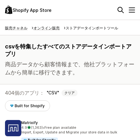
Shopify App Store
販売チャネル
オンライン販売
ストアデータインポートツール
csvを特集したすべてのストアデータインポートア
プリ
商品データから顧客情報まで、他社プラットフォー
ムから簡単に移行できます。
404個のアプリ：
CSV
クリア
Built for Shopify
Matrixify
5つ星中
4.9
(1,363)
•
Free plan available
合計レビュー数：1363件
Import, Export, Update and Migrate your store data in bulk