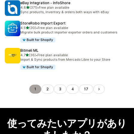
eBay Integration ‑ InfoShore
5つ星中
4.8
(371)
•
Free plan available
合計レビュー数：371件
Sync products, inventory & orders both ways with eBay
StoreRobo Import Export
5つ星中
4.5
(30)
•
Free plan available
合計レビュー数：30件
Migrate bulk product importer exporter orders and customers
Built for Shopify
Bitmeli ML
5つ星中
4.7
(36)
•
Free plan available
合計レビュー数：36件
Import & Sync products from Mercado Libre to your Store
Built for Shopify
1
2
3
4
17
使ってみたいアプリがあり