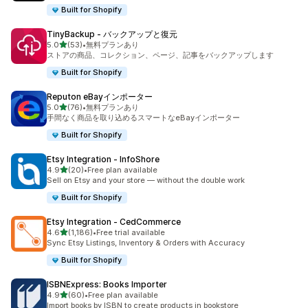
Built for Shopify
TinyBackup ‑ バックアップと復元
5つ星中
5.0
(53)
•
無料プランあり
合計レビュー数：53件
ストアの商品、コレクション、ページ、記事をバックアップします
Built for Shopify
Reputon eBayインポーター
5つ星中
5.0
(76)
•
無料プランあり
合計レビュー数：76件
手間なく商品を取り込めるスマートなeBayインポーター
Built for Shopify
Etsy Integration ‑ InfoShore
5つ星中
4.9
(20)
•
Free plan available
合計レビュー数：20件
Sell on Etsy and your store — without the double work
Built for Shopify
Etsy Integration ‑ CedCommerce
5つ星中
4.6
(1,186)
•
Free trial available
合計レビュー数：1186件
Sync Etsy Listings, Inventory & Orders with Accuracy
Built for Shopify
ISBNExpress: Books Importer
5つ星中
4.9
(60)
•
Free plan available
合計レビュー数：60件
Import books by ISBN to create products in bookstore