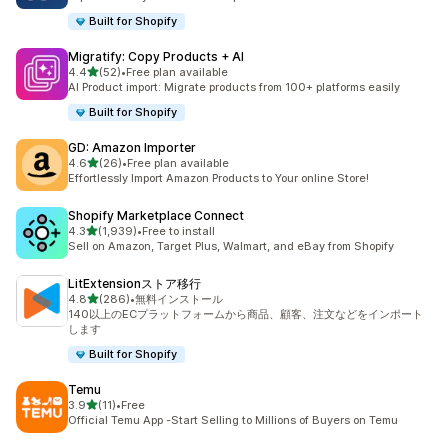
Built for Shopify
Migratify: Copy Products + AI
5つ星中
4.4
(52)
•
Free plan available
合計レビュー数：52件
AI Product import: Migrate products from 100+ platforms easily
Built for Shopify
GD: Amazon Importer
5つ星中
4.6
(26)
•
Free plan available
合計レビュー数：26件
Effortlessly Import Amazon Products to Your online Store!
Shopify Marketplace Connect
5つ星中
4.3
(1,939)
•
Free to install
合計レビュー数：1939件
Sell on Amazon, Target Plus, Walmart, and eBay from Shopify
LitExtensionストア移行
5つ星中
4.8
(286)
•
無料インストール
合計レビュー数：286件
140以上のECプラットフォームから商品、顧客、注文などをインポート
します
Built for Shopify
Temu
5つ星中
3.9
(11)
•
Free
合計レビュー数：11件
Official Temu App -Start Selling to Millions of Buyers on Temu