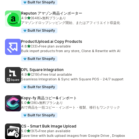
Built for Shopify
Reputon アマゾン商品インポーター
5つ星中
4.9
(648)
•
無料プランあり
合計レビュー数：648件
アマゾンドロップシッピング開始、またはアフィリエイト収益化
Built for Shopify
ProductUpload.ai Copy Products
5つ星中
4.8
(33)
•
Free plan available
合計レビュー数：33件
Bulk import products from any store, Clone & Rewrite with AI
Built for Shopify
DPL Square Integration
5つ星中
4.9
(219)
•
Free trial available
合計レビュー数：219件
Seamless Integration & Sync with Square POS - 24/7 support
Built for Shopify
Kopy‑fy 商品コピー&インポート
5つ星中
5.0
(38)
•
無料プランあり
合計レビュー数：38件
AIで商品を一括コピー・インポート・複製、移行もワンクリック
Built for Shopify
CS ‑ Smart Bulk Image Upload
5つ星中
5.0
(97)
•
Free plan available
合計レビュー数：97件
Save time with bulk upload images from Google Drive , Dropbox