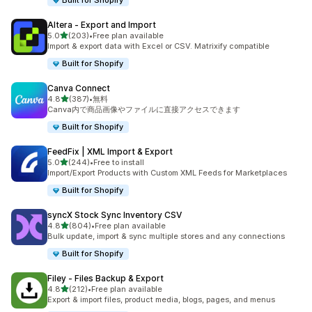
Built for Shopify
Altera ‑ Export and Import
5つ星中
5.0
(203)
•
Free plan available
合計レビュー数：203件
Import & export data with Excel or CSV. Matrixify compatible
Built for Shopify
Canva Connect
5つ星中
4.8
(387)
•
無料
合計レビュー数：387件
Canva内で商品画像やファイルに直接アクセスできます
Built for Shopify
FeedFix | XML Import & Export
5つ星中
5.0
(244)
•
Free to install
合計レビュー数：244件
Import/Export Products with Custom XML Feeds for Marketplaces
Built for Shopify
syncX Stock Sync Inventory CSV
5つ星中
4.8
(804)
•
Free plan available
合計レビュー数：804件
Bulk update, import & sync multiple stores and any connections
Built for Shopify
Filey ‑ Files Backup & Export
5つ星中
4.8
(212)
•
Free plan available
合計レビュー数：212件
Export & import files, product media, blogs, pages, and menus