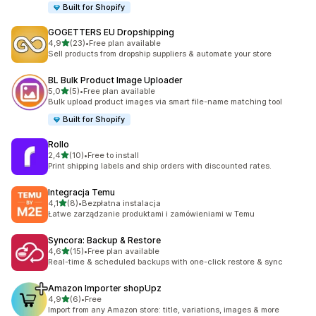
Built for Shopify
GOGETTERS EU Dropshipping
na 5 gwiazdek
4,9
(23)
•
Free plan available
Łączna liczba recenzji: 23
Sell products from dropship suppliers & automate your store
BL Bulk Product Image Uploader
na 5 gwiazdek
5,0
(5)
•
Free plan available
Łączna liczba recenzji: 5
Bulk upload product images via smart file-name matching tool
Built for Shopify
Rollo
na 5 gwiazdek
2,4
(10)
•
Free to install
Łączna liczba recenzji: 10
Print shipping labels and ship orders with discounted rates.
Integracja Temu
na 5 gwiazdek
4,1
(8)
•
Bezpłatna instalacja
Łączna liczba recenzji: 8
Łatwe zarządzanie produktami i zamówieniami w Temu
Syncora: Backup & Restore
na 5 gwiazdek
4,6
(15)
•
Free plan available
Łączna liczba recenzji: 15
Real-time & scheduled backups with one-click restore & sync
Amazon Importer shopUpz
na 5 gwiazdek
4,9
(6)
•
Free
Łączna liczba recenzji: 6
Import from any Amazon store: title, variations, images & more