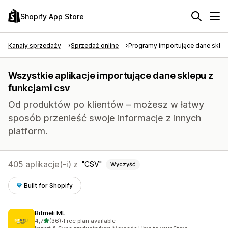
Shopify App Store
Kanały sprzedaży
Sprzedaż online
Programy importujące dane skle
Wszystkie aplikacje importujące dane sklepu z
funkcjami csv
Od produktów po klientów – możesz w łatwy
sposób przenieść swoje informacje z innych
platform.
405 aplikacje(-i) z
CSV
Wyczyść
Built for Shopify
Bitmeli ML
na 5 gwiazdek
4,7
(36)
•
Free plan available
Łączna liczba recenzji: 36