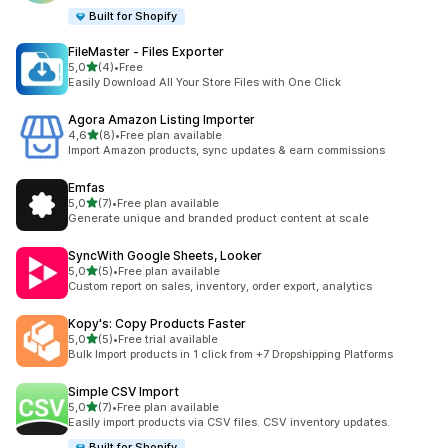
Built for Shopify
FileMaster ‑ Files Exporter
na 5 gwiazdek
5,0
(4)
•
Free
Łączna liczba recenzji: 4
Easily Download All Your Store Files with One Click
Agora Amazon Listing Importer
na 5 gwiazdek
4,6
(8)
•
Free plan available
Łączna liczba recenzji: 8
Import Amazon products, sync updates & earn commissions
Emfas
na 5 gwiazdek
5,0
(7)
•
Free plan available
Łączna liczba recenzji: 7
Generate unique and branded product content at scale
SyncWith Google Sheets, Looker
na 5 gwiazdek
5,0
(5)
•
Free plan available
Łączna liczba recenzji: 5
Custom report on sales, inventory, order export, analytics
Kopy's: Copy Products Faster
na 5 gwiazdek
5,0
(5)
•
Free trial available
Łączna liczba recenzji: 5
Bulk Import products in 1 click from +7 Dropshipping Platforms
Simple CSV Import
na 5 gwiazdek
5,0
(7)
•
Free plan available
Łączna liczba recenzji: 7
Easily import products via CSV files. CSV inventory updates.
Built for Shopify