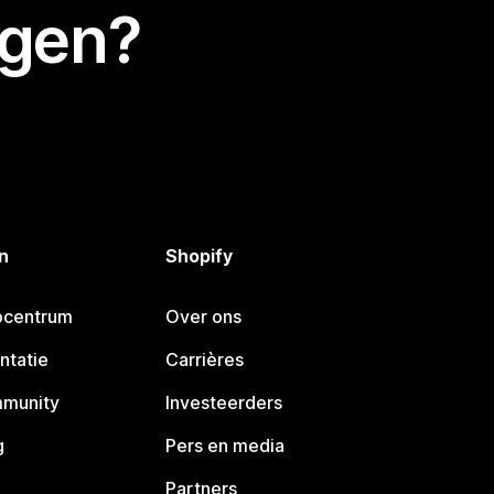
egen?
n
Shopify
pcentrum
Over ons
ntatie
Carrières
mmunity
Investeerders
g
Pers en media
Partners