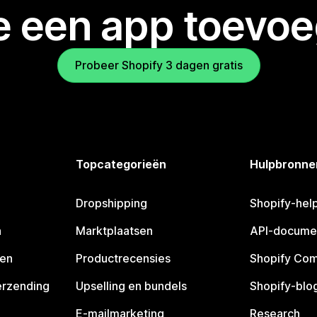
je een app toevo
Probeer Shopify 3 dagen gratis
Topcategorieën
Hulpbronne
Dropshipping
Shopify-hel
n
Marktplaatsen
API-docume
pen
Productrecensies
Shopify Co
erzending
Upselling en bundels
Shopify-blo
E-mailmarketing
Research