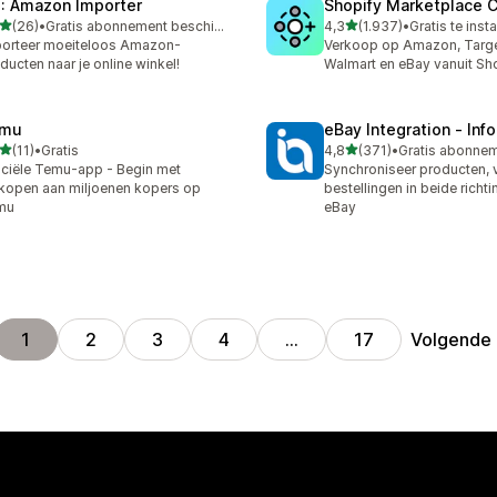
: Amazon Importer
Shopify Marketplace 
van 5 sterren
van 5 sterren
(26)
•
Gratis abonnement beschikbaar
4,3
(1.937)
•
Gratis te insta
recensies in totaal
1937 recensies in totaal
orteer moeiteloos Amazon-
Verkoop op Amazon, Targe
ducten naar je online winkel!
Walmart en eBay vanuit Sh
mu
eBay Integration ‑ Inf
van 5 sterren
van 5 sterren
(11)
•
Gratis
4,8
(371)
•
recensies in totaal
371 recensies in totaal
iciële Temu-app - Begin met
Synchroniseer producten, 
kopen aan miljoenen kopers op
bestellingen in beide richt
mu
eBay
Volgende
1
2
3
4
…
17