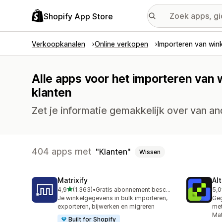
Shopify App Store
Verkoopkanalen
Online verkopen
Importeren van win
Alle apps voor het importeren van
klanten
Zet je informatie gemakkelijk over van an
404 apps met
Klanten
Wissen
Matrixify
Al
van 5 sterren
4,9
(1.363)
•
Gratis abonnement beschikbaar
5,0
1363 recensies in totaal
202
Je winkelgegevens in bulk importeren,
Geg
exporteren, bijwerken en migreren
met
Mat
Built for Shopify