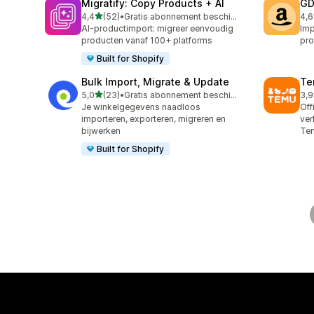
Migratify: Copy Products + AI
GD
van 5 sterren
4,4
(52)
•
Gratis abonnement beschikbaar
4,6
52 recensies in totaal
26 
AI-productimport: migreer eenvoudig
Imp
producten vanaf 100+ platforms
pro
Built for Shopify
Bulk Import, Migrate & Update
Te
van 5 sterren
5,0
(23)
•
Gratis abonnement beschikbaar
3,9
23 recensies in totaal
11 
Je winkelgegevens naadloos
Off
importeren, exporteren, migreren en
ver
bijwerken
Te
Built for Shopify