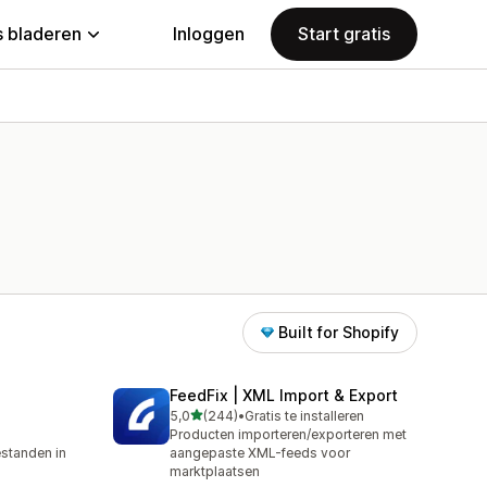
 bladeren
Inloggen
Start gratis
Built for Shopify
FeedFix | XML Import & Export
van 5 sterren
5,0
(244)
•
Gratis te installeren
244 recensies in totaal
Producten importeren/exporteren met
standen in
aangepaste XML-feeds voor
marktplaatsen