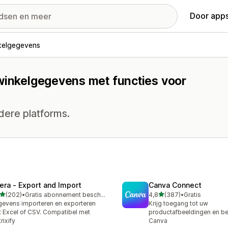
Door apps
kelgegevens
 winkelgegevens met functies voor
dere platforms.
tera ‑ Export and Import
Canva Connect
van 5 sterren
van 5 sterren
(202)
•
Gratis abonnement beschikbaar
4,8
(387)
•
Gratis
 recensies in totaal
387 recensies in totaal
evens importeren en exporteren
Krijg toegang tot uw
 Excel of CSV. Compatibel met
productafbeeldingen en be
rixify
Canva