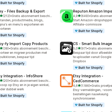
Built for Shopify
Built for Shopify
ley ‑ Files Backup & Export
Reputon Amazon Impo
van 5 sterren
van 5 sterren
(212)
•
Gratis abonnement beschikbaar
4,9
(649)
•
 recensies in totaal
649 recensies in totaal
tanden, productmedia, blogs,
Start Amazon-dropshippin
ina's en menu's exporteren en
Affiliate-commissie
orteren
Built for Shopify
Built for Shopify
py‑fy Import Copy Products
CS ‑ Smart Bulk Imag
van 5 sterren
van 5 sterren
(38)
•
Gratis abonnement beschikbaar
5,0
(97)
•
recensies in totaal
97 recensies in totaal
orteer en migreer producten met
Bespaar tijd door afbeeldi
bulkklonen, bespaar tijd
te uploaden vanuit Google 
Dropbox
Built for Shopify
Built for Shopify
sy Integration ‑ InfoShore
Etsy Integration ‑
van 5 sterren
(20)
•
Gratis abonnement beschikbaar
CedCommerce
recensies in totaal
koop op Etsy en in je eigen winkel,
van 5 sterren
4,6
(1.186)
•
1186 recensies in totaal
der dubbel werk
Etsy-vermeldingen, -voorr
bestellingen nauwkeurig
Built for Shopify
synchroniseren
Built for Shopify