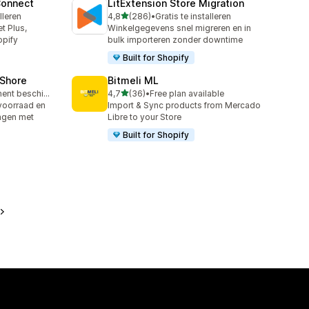
Connect
LitExtension Store Migration
van 5 sterren
lleren
4,8
(286)
•
Gratis te installeren
286 recensies in totaal
t Plus,
Winkelgegevens snel migreren en in
opify
bulk importeren zonder downtime
Built for Shopify
oShore
Bitmeli ML
van 5 sterren
Gratis abonnement beschikbaar
4,7
(36)
•
Free plan available
36 recensies in totaal
voorraad en
Import & Sync products from Mercado
ingen met
Libre to your Store
Built for Shopify