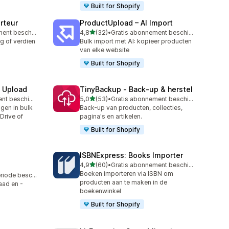
Built for Shopify
rteur
ProductUpload – AI Import
van 5 sterren
Gratis abonnement beschikbaar
4,8
(32)
•
Gratis abonnement beschikbaar
32 recensies in totaal
g of verdien
Bulk import met AI: kopieer producten
van elke website
Built for Shopify
e Upload
TinyBackup ‑ Back‑up & herstel
van 5 sterren
Gratis abonnement beschikbaar
5,0
(53)
•
Gratis abonnement beschikbaar
53 recensies in totaal
ngen in bulk
Back-up van producten, collecties,
Drive of
pagina's en artikelen.
Built for Shopify
ISBNExpress: Books Importer
van 5 sterren
4,9
(60)
•
Gratis abonnement beschikbaar
60 recensies in totaal
Boeken importeren via ISBN om
Gratis proefperiode beschikbaar
producten aan te maken in de
aad en -
boekenwinkel
Built for Shopify