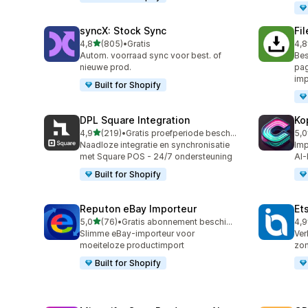
syncX: Stock Sync
Fi
van 5 sterren
4,8
(805)
•
Gratis
4,8
805 recensies in totaal
212
Autom. voorraad sync voor best. of
Bes
nieuwe prod.
pag
imp
Built for Shopify
DPL Square Integration
Ko
van 5 sterren
4,9
(219)
•
Gratis proefperiode beschikbaar
5,0
219 recensies in totaal
38 
Naadloze integratie en synchronisatie
Imp
met Square POS - 24/7 ondersteuning
AI-
Built for Shopify
Reputon eBay Importeur
Et
van 5 sterren
5,0
(76)
•
Gratis abonnement beschikbaar
4,9
76 recensies in totaal
20 
Slimme eBay-importeur voor
Ver
moeiteloze productimport
zon
Built for Shopify