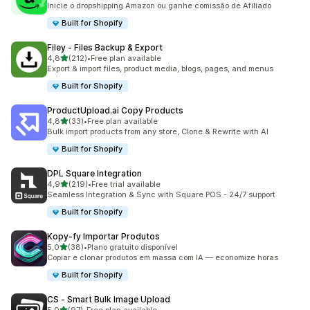
Inicie o dropshipping Amazon ou ganhe comissão de Afiliado
Built for Shopify
Filey ‑ Files Backup & Export
de 5 estrelas
4,8
(212)
•
Free plan available
212 total de avaliações
Export & import files, product media, blogs, pages, and menus
Built for Shopify
ProductUpload.ai Copy Products
de 5 estrelas
4,8
(33)
•
Free plan available
33 total de avaliações
Bulk import products from any store, Clone & Rewrite with AI
Built for Shopify
DPL Square Integration
de 5 estrelas
4,9
(219)
•
Free trial available
219 total de avaliações
Seamless Integration & Sync with Square POS - 24/7 support
Built for Shopify
Kopy‑fy Importar Produtos
de 5 estrelas
5,0
(38)
•
Plano gratuito disponível
38 total de avaliações
Copiar e clonar produtos em massa com IA — economize horas
Built for Shopify
CS ‑ Smart Bulk Image Upload
de 5 estrelas