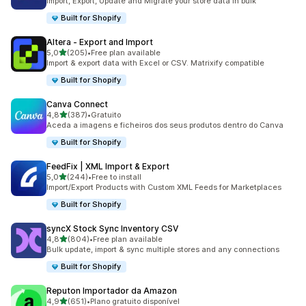
Import, Export, Update and Migrate your store data in bulk
Built for Shopify
Altera ‑ Export and Import
de 5 estrelas
5,0
(205)
•
Free plan available
205 total de avaliações
Import & export data with Excel or CSV. Matrixify compatible
Built for Shopify
Canva Connect
de 5 estrelas
4,8
(387)
•
Gratuito
387 total de avaliações
Aceda a imagens e ficheiros dos seus produtos dentro do Canva
Built for Shopify
FeedFix | XML Import & Export
de 5 estrelas
5,0
(244)
•
Free to install
244 total de avaliações
Import/Export Products with Custom XML Feeds for Marketplaces
Built for Shopify
syncX Stock Sync Inventory CSV
de 5 estrelas
4,8
(804)
•
Free plan available
804 total de avaliações
Bulk update, import & sync multiple stores and any connections
Built for Shopify
Reputon Importador da Amazon
de 5 estrelas
4,9
(651)
•
Plano gratuito disponível
651 total de avaliações