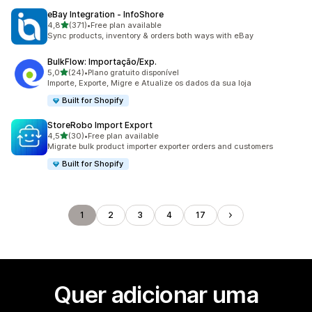
eBay Integration ‑ InfoShore
de 5 estrelas
4,8
(371)
•
Free plan available
371 total de avaliações
Sync products, inventory & orders both ways with eBay
BulkFlow: Importação/Exp.
de 5 estrelas
5,0
(24)
•
Plano gratuito disponível
24 total de avaliações
Importe, Exporte, Migre e Atualize os dados da sua loja
Built for Shopify
StoreRobo Import Export
de 5 estrelas
4,5
(30)
•
Free plan available
30 total de avaliações
Migrate bulk product importer exporter orders and customers
Built for Shopify
1
2
3
4
17
Quer adicionar uma