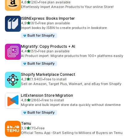
de 5 estrelas
4,6
(26)
•
Free plan available
26 total de avaliações
Effortlessly Import Amazon Products to Your online Store!
ISBNExpress: Books Importer
de 5 estrelas
4,9
(61)
•
Free plan available
61 total de avaliações
Import books by ISBN to create products in bookstore
Built for Shopify
Migratify: Copy Products + AI
de 5 estrelas
4,4
(51)
•
Free plan available
51 total de avaliações
AI Product import: Migrate products from 100+ platforms easily
Built for Shopify
Shopify Marketplace Connect
de 5 estrelas
4,3
(1.940)
•
Free to install
1940 total de avaliações
Sell on Amazon, Target Plus, Walmart, and eBay from Shopify
LitExtension Store Migration
de 5 estrelas
4,8
(286)
•
Free to install
286 total de avaliações
Migrate and bulk import store data quickly without downtime
Built for Shopify
Temu
de 5 estrelas
3,9
(11)
•
Free
11 total de avaliações
Official Temu App -Start Selling to Millions of Buyers on Temu