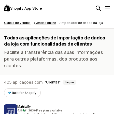
Shopify App Store
Canais de vendas
Vendas online
Importador de dados da loja
Todas as aplicações de importação de dados
da loja com funcionalidades de clientes
Facilite a transferência das suas informações
para outras plataformas, dos produtos aos
clientes.
405 aplicações com
Clientes
Limpar
Built for Shopify
Matrixify
de 5 estrelas
4,9
(1.363)
•
Free plan available
1363 total de avaliações