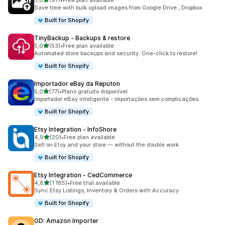
5,0
(97)
•
Free plan available
97 total de avaliações
Save time with bulk upload images from Google Drive , Dropbox
Built for Shopify
TinyBackup ‑ Backups & restore
de 5 estrelas
5,0
(53)
•
Free plan available
53 total de avaliações
Automated store backups and security. One-click to restore!
Built for Shopify
Importador eBay da Reputon
de 5 estrelas
5,0
(77)
•
Plano gratuito disponível
77 total de avaliações
Importador eBay inteligente - importações sem complicações
Built for Shopify
Etsy Integration ‑ InfoShore
de 5 estrelas
4,9
(20)
•
Free plan available
20 total de avaliações
Sell on Etsy and your store — without the double work
Built for Shopify
Etsy Integration ‑ CedCommerce
de 5 estrelas
4,6
(1.185)
•
Free trial available
1185 total de avaliações
Sync Etsy Listings, Inventory & Orders with Accuracy
Built for Shopify
GD: Amazon Importer